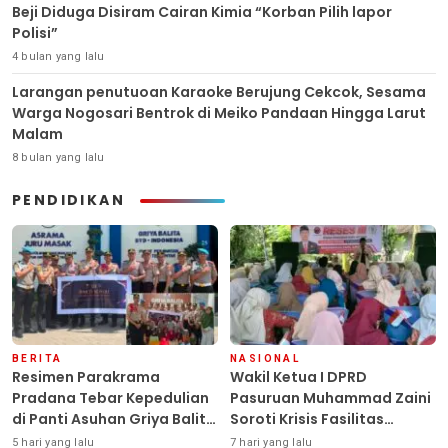
Beji Diduga Disiram Cairan Kimia “Korban Pilih lapor
Polisi”
4 bulan yang lalu
Larangan penutuoan Karaoke Berujung Cekcok, Sesama
Warga Nogosari Bentrok di Meiko Pandaan Hingga Larut
Malam
8 bulan yang lalu
PENDIDIKAN
BERITA
NASIONAL
Resimen Parakrama
Wakil Ketua I DPRD
Pradana Tebar Kepedulian
Pasuruan Muhammad Zaini
di Panti Asuhan Griya Balita
Soroti Krisis Fasilitas
SYD, Peluk Hangat Balita
Sekolah di Tengah Efisiensi
5 hari yang lalu
7 hari yang lalu