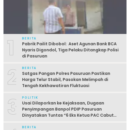
1
BERITA
Pabrik Pailit Dibobol: Aset Agunan Bank BCA
Nyaris Digondol, Tiga Pelaku Ditangkap Polisi
di Pasuruan
2
BERITA
Satgas Pangan Polres Pasuruan Pastikan
Harga Telur Stabil, Pasokan Melimpah di
Tengah Kekhawatiran Fluktuasi
3
POLITIK
Usai Dilaporkan ke Kejaksaan, Dugaan
Penyimpangan Banpol PDIP Pasuruan
Dinyatakan Tuntas “6 Eks Ketua PAC Cabut
Laporan”
BERITA