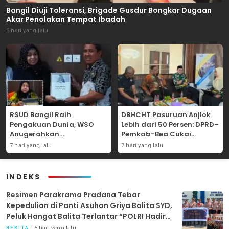
Bangil Diuji Toleransi, Brigade Gusdur Bongkar Dugaan
Akar Penolakan Tempat Ibadah
6 hari yang lalu
RSUD Bangil Raih
DBHCHT Pasuruan Anjlok
Pengakuan Dunia, WSO
Lebih dari 50 Persen: DPRD–
Anugerahkan
Pemkab–Bea Cukai
Penghargaan
Perkuat Perang Melawan
7 hari yang lalu
7 hari yang lalu
Internasional untuk
Peredaran Rokok Ilegal
Layanan Stroke
INDEKS
Resimen Parakrama Pradana Tebar
Kepedulian di Panti Asuhan Griya Balita SYD,
Peluk Hangat Balita Terlantar “POLRI Hadir
Dengan Hati”
5 hari yang lalu
BERITA