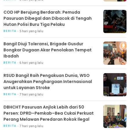
COD HP Berujung Berdarah: Pemuda
Pasuruan Dibegal dan Dibacok di Tengah
Hutan Polisi Buru Tiga Pelaku
5 hari yang lalu
BERITA
Bangil Diuji Toleransi, Brigade Gusdur
Bongkar Dugaan Akar Penolakan Tempat
Ibadah
6 hari yang lalu
BERITA
RSUD Bangil Raih Pengakuan Dunia, WSO
Anugerahkan Penghargaan Internasional
untuk Layanan Stroke
7 hari yang lalu
BERITA
DBHCHT Pasuruan Anjlok Lebih dari 50
Persen: DPRD–Pemkab–Bea Cukai Perkuat
Perang Melawan Peredaran Rokok Ilegal
7 hari yang lalu
BERITA