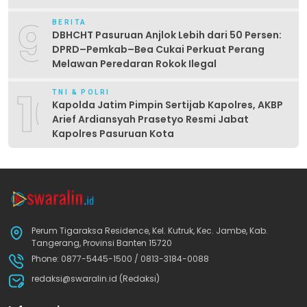
9
BERITA
DBHCHT Pasuruan Anjlok Lebih dari 50 Persen:
DPRD–Pemkab–Bea Cukai Perkuat Perang
Melawan Peredaran Rokok Ilegal
10
TNI & POLRI
Kapolda Jatim Pimpin Sertijab Kapolres, AKBP
Arief Ardiansyah Prasetyo Resmi Jabat
Kapolres Pasuruan Kota
Perum Tigaraksa Residence, Kel. Kutruk, Kec. Jambe, Kab.
Tangerang, Provinsi Banten 15720
Phone: 0877-5445-1500 / 0813-3184-0088
redaksi@swaralin.id (Redaksi)