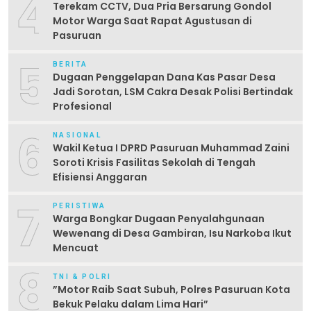
4
Terekam CCTV, Dua Pria Bersarung Gondol
Motor Warga Saat Rapat Agustusan di
Pasuruan
5
BERITA
Dugaan Penggelapan Dana Kas Pasar Desa
Jadi Sorotan, LSM Cakra Desak Polisi Bertindak
Profesional
6
NASIONAL
Wakil Ketua I DPRD Pasuruan Muhammad Zaini
Soroti Krisis Fasilitas Sekolah di Tengah
Efisiensi Anggaran
7
PERISTIWA
Warga Bongkar Dugaan Penyalahgunaan
Wewenang di Desa Gambiran, Isu Narkoba Ikut
Mencuat
8
TNI & POLRI
‎”Motor Raib Saat Subuh, Polres Pasuruan Kota
Bekuk Pelaku dalam Lima Hari” ‎