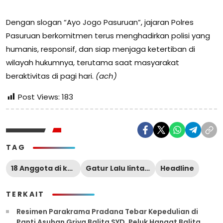
Dengan slogan “Ayo Jogo Pasuruan”, jajaran Polres
Pasuruan berkomitmen terus menghadirkan polisi yang
humanis, responsif, dan siap menjaga ketertiban di
wilayah hukumnya, terutama saat masyarakat
beraktivitas di pagi hari.
(ach)
Post Views:
183
TAG
18 Anggota di kerahkan
Gatur Lalu lintas di 18 Titik
Headline
TERKAIT
Resimen Parakrama Pradana Tebar Kepedulian di
Panti Asuhan Griya Balita SYD, Peluk Hangat Balita