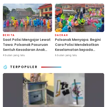
Terlantar “POLRI Hadir
Anggaran
Dengan Hati”
BERITA
DAERAH
Saat Polisi Mengajar Lewat
Polsanak Menyapa. Begini
Tawa: Polsanak Pasuruan
Cara Polisi Mendekatkan
Sentuh Kesadaran Anak
Keselamatan kepada
Sejak Dini
Generasi Sejak Usia Dini
4 bulan yang lalu
6 bulan yang lalu
TERPOPULER