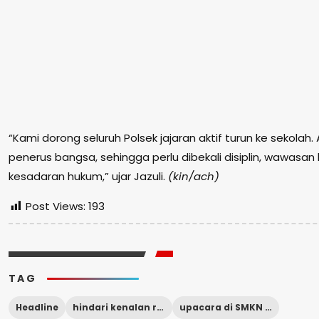
“Kami dorong seluruh Polsek jajaran aktif turun ke sekolah.
penerus bangsa, sehingga perlu dibekali disiplin, wawasa
kesadaran hukum,” ujar Jazuli.
(kin/ach)
Post Views:
193
TAG
Headline
hindari kenalan remaja dan narkoba
upacara di SMKN 1 Prigen