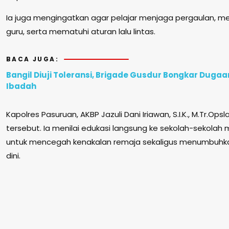
Ia juga mengingatkan agar pelajar menjaga pergaulan, m
guru, serta mematuhi aturan lalu lintas.
BACA JUGA:
Bangil Diuji Toleransi, Brigade Gusdur Bongkar Duga
Ibadah
Kapolres Pasuruan, AKBP Jazuli Dani Iriawan, S.I.K., M.Tr.Op
tersebut. Ia menilai edukasi langsung ke sekolah-sekolah 
untuk mencegah kenakalan remaja sekaligus menumbuhk
dini.