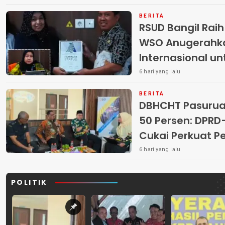
BERITA
RSUD Bangil Rai
WSO Anugerahk
Internasional u
6 hari yang lalu
BERITA
DBHCHT Pasuruan
50 Persen: DP
Cukai Perkuat 
Peredaran Rokok 
6 hari yang lalu
POLITIK