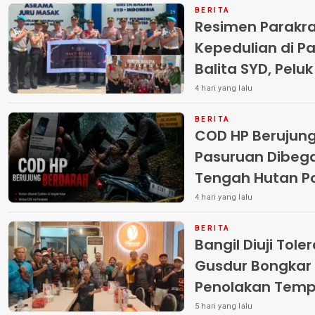
BERITA
Resimen Parakr
Kepedulian di Pa
Balita SYD, Pelu
Terlantar “POLRI
4 hari yang lalu
BERITA
COD HP Berujun
Pasuruan Dibega
Tengah Hutan Polisi Buru Tiga
Pelaku
4 hari yang lalu
BERITA
Bangil Diuji Tole
Gusdur Bongkar
Penolakan Temp
5 hari yang lalu