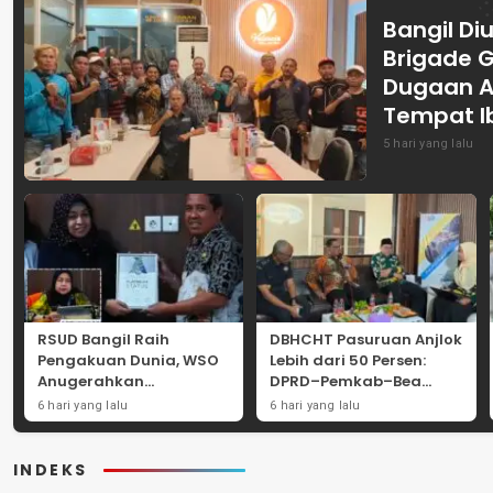
Bangil Diu
Brigade 
Dugaan A
Tempat I
5 hari yang lalu
RSUD Bangil Raih
DBHCHT Pasuruan Anjlok
Pengakuan Dunia, WSO
Lebih dari 50 Persen:
Anugerahkan
DPRD–Pemkab–Bea
Penghargaan
Cukai Perkuat Perang
6 hari yang lalu
6 hari yang lalu
Internasional untuk
Melawan Peredaran
Layanan Stroke
Rokok Ilegal
INDEKS