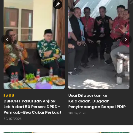
Usai Dilaporkan ke
BARU
DBHCHT Pasuruan Anjlok
Kejaksaan, Dugaan
Lebih dari 50 Persen: DPRD–
Penyimpangan Banpol PDIP
Pemkab–Bea Cukai Perkuat
Pasuruan Dinyatakan
10/07/2026
Perang Melawan Peredaran
Tuntas “6 Eks Ketua PAC
30/07/2026
Rokok Ilegal
Cabut Laporan”