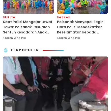
BERITA
DAERAH
Saat Polisi Mengajar Lewat
Polsanak Menyapa. Begini
Tawa: Polsanak Pasuruan
Cara Polisi Mendekatkan
Sentuh Kesadaran Anak
Keselamatan kepada
Sejak Dini
Generasi Sejak Usia Dini
4 bulan yang lalu
6 bulan yang lalu
TERPOPULER