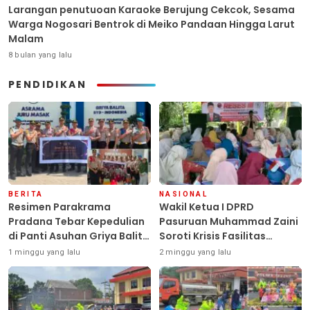
Larangan penutuoan Karaoke Berujung Cekcok, Sesama
Warga Nogosari Bentrok di Meiko Pandaan Hingga Larut
Malam
8 bulan yang lalu
PENDIDIKAN
BERITA
NASIONAL
Resimen Parakrama
Wakil Ketua I DPRD
Pradana Tebar Kepedulian
Pasuruan Muhammad Zaini
di Panti Asuhan Griya Balita
Soroti Krisis Fasilitas
SYD, Peluk Hangat Balita
Sekolah di Tengah Efisiensi
1 minggu yang lalu
2 minggu yang lalu
Terlantar “POLRI Hadir
Anggaran
Dengan Hati”