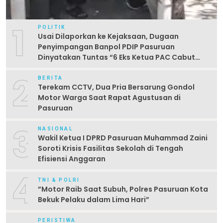
1
POLITIK
Usai Dilaporkan ke Kejaksaan, Dugaan
Penyimpangan Banpol PDIP Pasuruan
Dinyatakan Tuntas “6 Eks Ketua PAC Cabut
Laporan”
2
BERITA
Terekam CCTV, Dua Pria Bersarung Gondol
Motor Warga Saat Rapat Agustusan di
Pasuruan
3
NASIONAL
Wakil Ketua I DPRD Pasuruan Muhammad Zaini
Soroti Krisis Fasilitas Sekolah di Tengah
Efisiensi Anggaran
4
TNI & POLRI
‎”Motor Raib Saat Subuh, Polres Pasuruan Kota
Bekuk Pelaku dalam Lima Hari” ‎
PERISTIWA