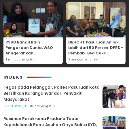
RSUD Bangil Raih
DBHCHT Pasuruan Anjlok
Pengakuan Dunia, WSO
Lebih dari 50 Persen: DPRD–
Anugerahkan
Pemkab–Bea Cukai
Penghargaan
Perkuat Perang Melawan
1 minggu yang lalu
2 minggu yang lalu
Internasional untuk
Peredaran Rokok Ilegal
Layanan Stroke
INDEKS
‎Tegas pada Pelanggar, Polres Pasuruan Kota
Bersihkan Karanganyar dari Penyakit
Masyarakat
10 jam yang lalu
TNI & POLRI
Resimen Parakrama Pradana Tebar
Kepedulian di Panti Asuhan Griya Balita SYD,