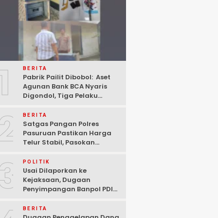
1
BERITA
Pabrik Pailit Dibobol: Aset
Agunan Bank BCA Nyaris
Digondol, Tiga Pelaku
Ditangkap Polisi di
2
Pasuruan
BERITA
Satgas Pangan Polres
Pasuruan Pastikan Harga
Telur Stabil, Pasokan
Melimpah di Tengah
3
Kekhawatiran Fluktuasi
POLITIK
Usai Dilaporkan ke
Kejaksaan, Dugaan
Penyimpangan Banpol PDIP
Pasuruan Dinyatakan
Tuntas “6 Eks Ketua PAC
BERITA
Cabut Laporan”
Dugaan Penggelapan Dana