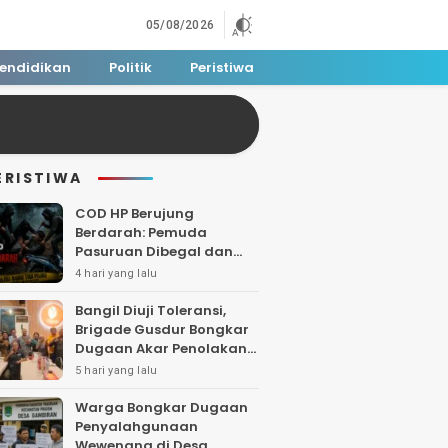
05/08/2026
endidikan
Politik
Peristiwa
ERISTIWA
COD HP Berujung
Berdarah: Pemuda
Pasuruan Dibegal dan
Dibacok di Tengah Hutan
4 hari yang lalu
Polisi Buru Tiga Pelaku
Bangil Diuji Toleransi,
Brigade Gusdur Bongkar
Dugaan Akar Penolakan
Tempat Ibadah
5 hari yang lalu
Warga Bongkar Dugaan
Penyalahgunaan
Wewenang di Desa