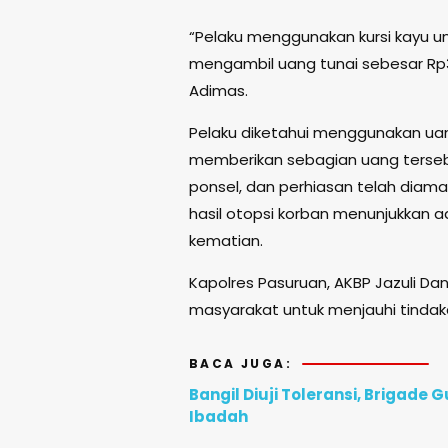
“Pelaku menggunakan kursi kayu un
mengambil uang tunai sebesar Rp3,
Adimas.
Pelaku diketahui menggunakan uan
memberikan sebagian uang tersebut
ponsel, dan perhiasan telah diaman
hasil otopsi korban menunjukkan a
kematian.
Kapolres Pasuruan, AKBP Jazuli Dani
masyarakat untuk menjauhi tinda
BACA JUGA:
Bangil Diuji Toleransi, Brigad
Ibadah