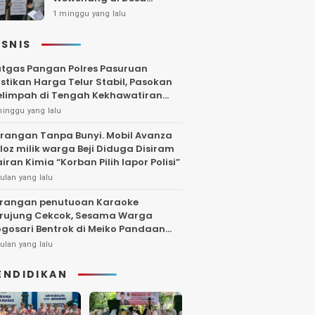
Gambiran, Isu Narkoba
1 minggu yang lalu
Ikut Mencuat
ISNIS
tgas Pangan Polres Pasuruan
stikan Harga Telur Stabil, Pasokan
limpah di Tengah Kekhawatiran
uktuasi
minggu yang lalu
rangan Tanpa Bunyi. Mobil Avanza
loz milik warga Beji Diduga Disiram
iran Kimia “Korban Pilih lapor Polisi”
ulan yang lalu
rangan penutuoan Karaoke
rujung Cekcok, Sesama Warga
gosari Bentrok di Meiko Pandaan
ngga Larut Malam
ulan yang lalu
ENDIDIKAN