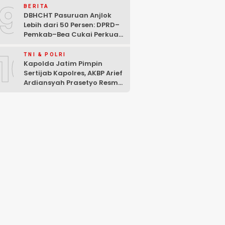
9
BERITA
DBHCHT Pasuruan Anjlok
Lebih dari 50 Persen: DPRD–
Pemkab–Bea Cukai Perkuat
Perang Melawan Peredaran
10
Rokok Ilegal
TNI & POLRI
Kapolda Jatim Pimpin
Sertijab Kapolres, AKBP Arief
Ardiansyah Prasetyo Resmi
Jabat Kapolres Pasuruan
Kota