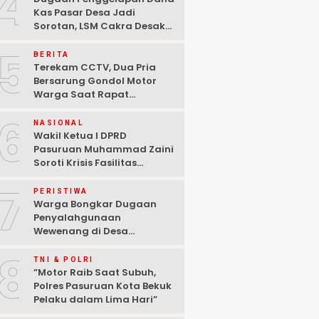
4
Kas Pasar Desa Jadi
Sorotan, LSM Cakra Desak
Polisi Bertindak Profesional
5
BERITA
Terekam CCTV, Dua Pria
Bersarung Gondol Motor
Warga Saat Rapat
Agustusan di Pasuruan
6
NASIONAL
Wakil Ketua I DPRD
Pasuruan Muhammad Zaini
Soroti Krisis Fasilitas
Sekolah di Tengah Efisiensi
7
Anggaran
PERISTIWA
Warga Bongkar Dugaan
Penyalahgunaan
Wewenang di Desa
Gambiran, Isu Narkoba Ikut
8
Mencuat
TNI & POLRI
‎”Motor Raib Saat Subuh,
Polres Pasuruan Kota Bekuk
Pelaku dalam Lima Hari” ‎