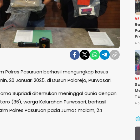
BE
Re
P
Pr
Ke
4 h
Pa
Gr
Pe
Ba
im Polres Pasuruan berhasil mengungkap kasus
“P
De
, 20 Januari 2025, di Dusun Polorejo, Purwosari.
BE
Sa
Me
rnama Supriadi ditemukan meninggal dunia dengan
Ta
antoro (36), warga Kelurahan Purwosari, berhasil
Pa
4 b
Ke
krim Polres Pasuruan pada Jumat malam, 24
Se