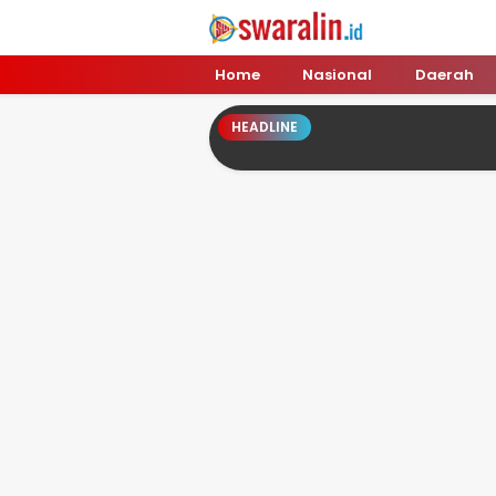
Swara Lin
Independent, Tajam & Profesional
Home
Nasional
Daerah
HEADLINE