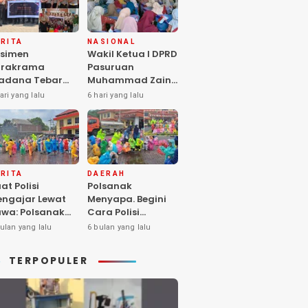
RITA
NASIONAL
simen
Wakil Ketua I DPRD
arakrama
Pasuruan
adana Tebar
Muhammad Zaini
pedulian di
Soroti Krisis
ari yang lalu
6 hari yang lalu
nti Asuhan
Fasilitas Sekolah
iya Balita SYD,
di Tengah Efisiensi
luk Hangat
Anggaran
lita Terlantar
OLRI Hadir
ngan Hati”
RITA
DAERAH
at Polisi
Polsanak
ngajar Lewat
Menyapa. Begini
wa: Polsanak
Cara Polisi
suruan Sentuh
Mendekatkan
ulan yang lalu
6 bulan yang lalu
sadaran Anak
Keselamatan
jak Dini
kepada Generasi
TERPOPULER
Sejak Usia Dini