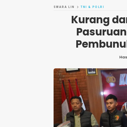
SWARA LIN
TNI & POLRI
Kurang dar
Pasuruan
Pembunuh
Ha