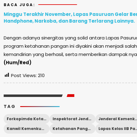
BACA JUGA:
Minggu Terakhir November, Lapas Pasuruan Gelar Ber
Handphone, Narkoba, dan Barang Terlarang Lainnya.
Dengan adanya sinergitas yang solid antara Lapas Pasuru
program ketahanan pangan ini diyakini akan menjadi sal
kemandirian yang berhasil, serta memberikan dampak nyat
(Hum/Red)
Post Views:
210
TAG
Forkopimda Kota Pasuruan
Inspektorat Jenderal Kemenkumham RI
Jenderal Kemenku
Kanwil Kemenkumham Jatim
Ketahanan Pangan
Lapas Kelas II