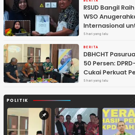
BERITA
RSUD Bangil Rai
WSO Anugerahk
Internasional u
5 hari yang lalu
BERITA
DBHCHT Pasuruan
50 Persen: DP
Cukai Perkuat 
Peredaran Rokok 
5 hari yang lalu
POLITIK