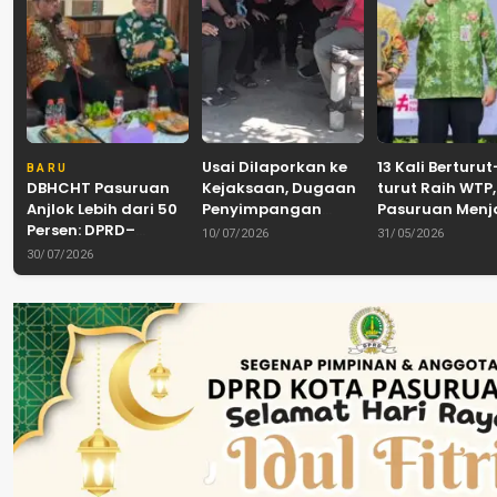
Usai Dilaporkan ke
13 Kali Berturut
BARU
DBHCHT Pasuruan
Kejaksaan, Dugaan
turut Raih WTP,
Anjlok Lebih dari 50
Penyimpangan
Pasuruan Men
Persen: DPRD–
Banpol PDIP
Tradisi
10/07/2026
31/05/2026
Pemkab–Bea Cukai
Pasuruan
Akuntabilitas d
30/07/2026
Perkuat Perang
Dinyatakan Tuntas
Tengah Tuntu
Melawan Peredaran
“6 Eks Ketua PAC
Pelayanan Publ
Rokok Ilegal
Cabut Laporan”