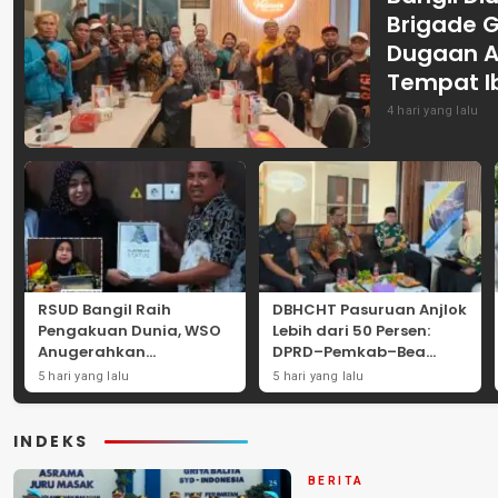
Brigade 
Dugaan A
Tempat I
4 hari yang lalu
RSUD Bangil Raih
DBHCHT Pasuruan Anjlok
Pengakuan Dunia, WSO
Lebih dari 50 Persen:
Anugerahkan
DPRD–Pemkab–Bea
Penghargaan
Cukai Perkuat Perang
5 hari yang lalu
5 hari yang lalu
Internasional untuk
Melawan Peredaran
Layanan Stroke
Rokok Ilegal
INDEKS
BERITA