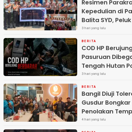
Resimen Parakr
Kepedulian di Pa
Balita SYD, Pelu
Terlantar “POLRI
3 hari yang lalu
BERITA
COD HP Berujun
Pasuruan Dibega
Tengah Hutan Polisi Buru Tiga
Pelaku
3 hari yang lalu
BERITA
Bangil Diuji Tole
Gusdur Bongkar
Penolakan Temp
4 hari yang lalu