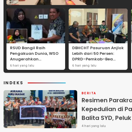
RSUD Bangil Raih
DBHCHT Pasuruan Anjlok
Pengakuan Dunia, WSO
Lebih dari 50 Persen:
Anugerahkan
DPRD–Pemkab–Bea
Penghargaan
Cukai Perkuat Perang
6 hari yang lalu
6 hari yang lalu
Internasional untuk
Melawan Peredaran
Layanan Stroke
Rokok Ilegal
INDEKS
BERITA
Resimen Parakr
Kepedulian di Pa
Balita SYD, Pelu
Terlantar “POLRI
4 hari yang lalu