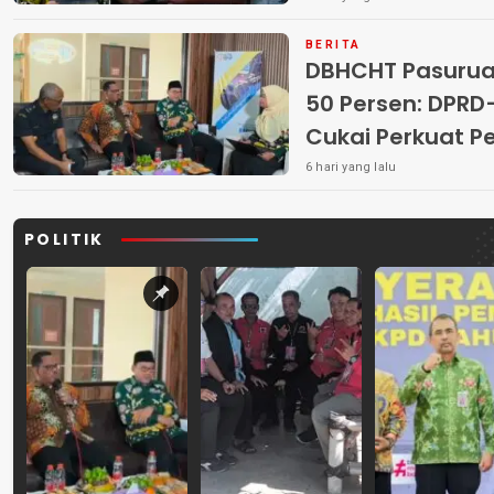
BERITA
DBHCHT Pasuruan
50 Persen: DP
Cukai Perkuat 
Peredaran Rokok 
6 hari yang lalu
POLITIK