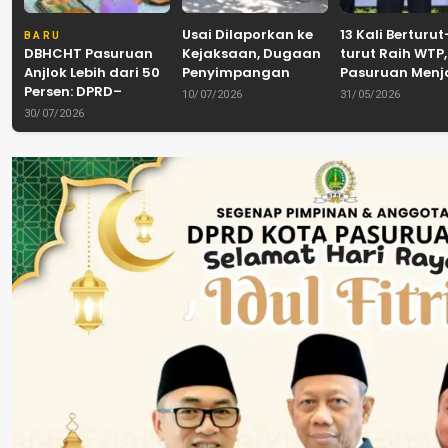
Usai Dilaporkan ke
13 Kali Berturut
BARU
DBHCHT Pasuruan
Kejaksaan, Dugaan
turut Raih WTP,
Anjlok Lebih dari 50
Penyimpangan
Pasuruan Men
Persen: DPRD–
Banpol PDIP
Tradisi
10/07/2026
31/05/2026
Pemkab–Bea Cukai
Pasuruan
Akuntabilitas d
30/07/2026
Perkuat Perang
Dinyatakan Tuntas
Tengah Tuntu
Melawan Peredaran
“6 Eks Ketua PAC
Pelayanan Publ
Rokok Ilegal
Cabut Laporan”