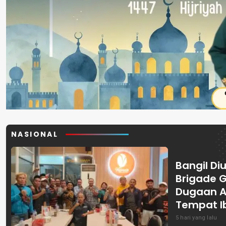
NASIONAL
Bangil Diu
Brigade 
Dugaan A
Tempat I
5 hari yang lalu