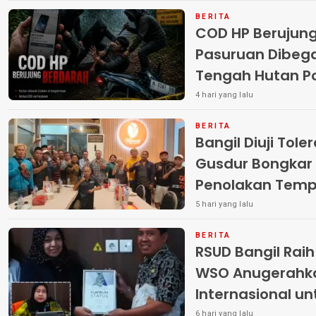
BERITA
COD HP Berujun
Pasuruan Dibega
Tengah Hutan Polisi Buru Tiga
Pelaku
4 hari yang lalu
BERITA
Bangil Diuji Tole
Gusdur Bongkar
Penolakan Temp
5 hari yang lalu
BERITA
RSUD Bangil Rai
WSO Anugerahk
Internasional u
6 hari yang lalu