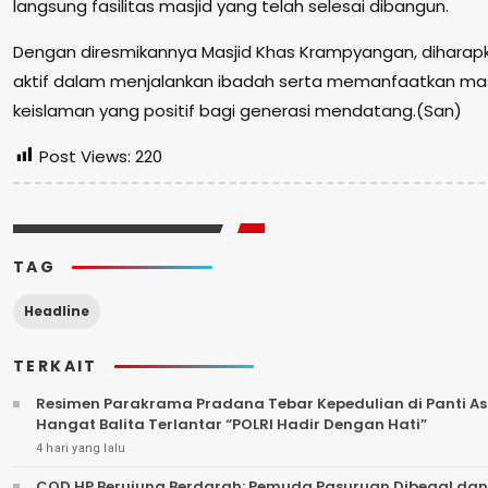
langsung fasilitas masjid yang telah selesai dibangun.
Dengan diresmikannya Masjid Khas Krampyangan, dihara
aktif dalam menjalankan ibadah serta memanfaatkan mas
keislaman yang positif bagi generasi mendatang.(San)
Post Views:
220
TAG
Headline
TERKAIT
Resimen Parakrama Pradana Tebar Kepedulian di Panti Asu
Hangat Balita Terlantar “POLRI Hadir Dengan Hati”
4 hari yang lalu
COD HP Berujung Berdarah: Pemuda Pasuruan Dibegal dan