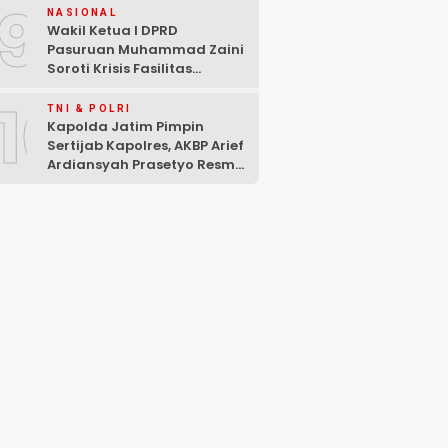
9
NASIONAL
Wakil Ketua I DPRD
Pasuruan Muhammad Zaini
Soroti Krisis Fasilitas
Sekolah di Tengah Efisiensi
10
Anggaran
TNI & POLRI
Kapolda Jatim Pimpin
Sertijab Kapolres, AKBP Arief
Ardiansyah Prasetyo Resmi
Jabat Kapolres Pasuruan
Kota