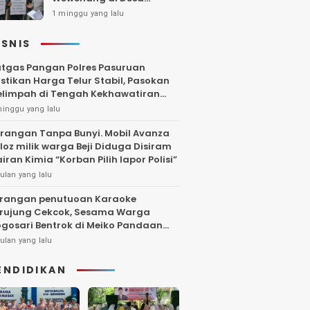
Gambiran, Isu Narkoba
1 minggu yang lalu
Ikut Mencuat
ISNIS
tgas Pangan Polres Pasuruan
stikan Harga Telur Stabil, Pasokan
limpah di Tengah Kekhawatiran
uktuasi
minggu yang lalu
rangan Tanpa Bunyi. Mobil Avanza
loz milik warga Beji Diduga Disiram
iran Kimia “Korban Pilih lapor Polisi”
ulan yang lalu
rangan penutuoan Karaoke
rujung Cekcok, Sesama Warga
gosari Bentrok di Meiko Pandaan
ngga Larut Malam
ulan yang lalu
ENDIDIKAN