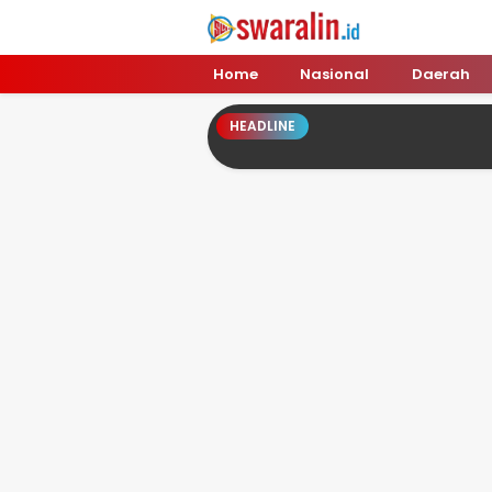
Swara Lin
Independent, Tajam & Profesional
Home
Nasional
Daerah
HEADLINE