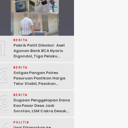
1
BERITA
Pabrik Pailit Dibobol: Aset
Agunan Bank BCA Nyaris
Digondol, Tiga Pelaku
Ditangkap Polisi di
2
Pasuruan
BERITA
Satgas Pangan Polres
Pasuruan Pastikan Harga
Telur Stabil, Pasokan
Melimpah di Tengah
3
Kekhawatiran Fluktuasi
BERITA
Dugaan Penggelapan Dana
Kas Pasar Desa Jadi
Sorotan, LSM Cakra Desak
Polisi Bertindak Profesional
POLITIK
Usai Dilaporkan ke