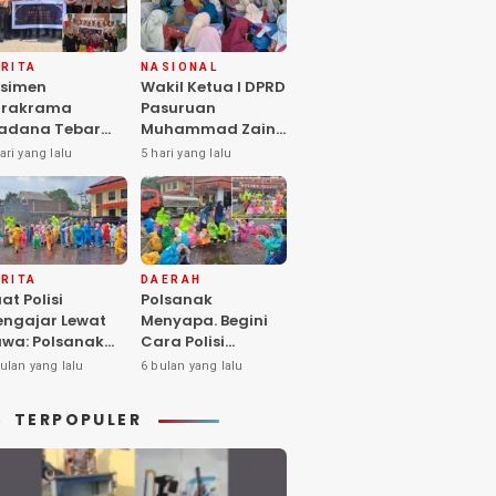
RITA
NASIONAL
simen
Wakil Ketua I DPRD
arakrama
Pasuruan
adana Tebar
Muhammad Zaini
pedulian di
Soroti Krisis
ari yang lalu
5 hari yang lalu
nti Asuhan
Fasilitas Sekolah
iya Balita SYD,
di Tengah Efisiensi
luk Hangat
Anggaran
lita Terlantar
OLRI Hadir
ngan Hati”
RITA
DAERAH
at Polisi
Polsanak
ngajar Lewat
Menyapa. Begini
wa: Polsanak
Cara Polisi
suruan Sentuh
Mendekatkan
ulan yang lalu
6 bulan yang lalu
sadaran Anak
Keselamatan
jak Dini
kepada Generasi
TERPOPULER
Sejak Usia Dini