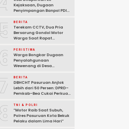
4
Kejaksaan, Dugaan
Penyimpangan Banpol PDIP
Pasuruan Dinyatakan
5
Tuntas “6 Eks Ketua PAC
BERITA
Cabut Laporan”
Terekam CCTV, Dua Pria
Bersarung Gondol Motor
Warga Saat Rapat
Agustusan di Pasuruan
6
PERISTIWA
Warga Bongkar Dugaan
Penyalahgunaan
Wewenang di Desa
Gambiran, Isu Narkoba Ikut
7
Mencuat
BERITA
DBHCHT Pasuruan Anjlok
Lebih dari 50 Persen: DPRD–
Pemkab–Bea Cukai Perkuat
Perang Melawan Peredaran
8
Rokok Ilegal
TNI & POLRI
‎”Motor Raib Saat Subuh,
Polres Pasuruan Kota Bekuk
Pelaku dalam Lima Hari” ‎