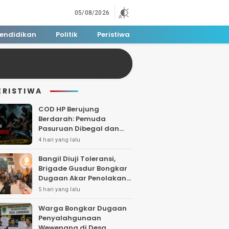
05/08/2026
endidikan
Politik
Peristiwa
ERISTIWA
COD HP Berujung
Berdarah: Pemuda
Pasuruan Dibegal dan
Dibacok di Tengah Hutan
4 hari yang lalu
Polisi Buru Tiga Pelaku
Bangil Diuji Toleransi,
Brigade Gusdur Bongkar
Dugaan Akar Penolakan
Tempat Ibadah
5 hari yang lalu
Warga Bongkar Dugaan
Penyalahgunaan
Wewenang di Desa