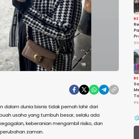
BE
Re
P
Pr
Ke
3 h
Pa
Gr
Pe
Ba
“P
De
BE
Sa
Me
Ta
Pa
4 b
 dalam dunia bisnis tidak pernah lahir dari
Ke
Se
ebuah usaha yang tumbuh besar, selalu ada
kegagalan, keberanian mengambil risiko, dan
perubahan zaman.