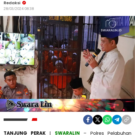
Redaksi
28/03/2024 08:38
TANJUNG PERAK
|
SWARALIN
– Polres Pelabuhan