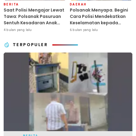
BERITA
DAERAH
Saat Polisi Mengajar Lewat
Polsanak Menyapa. Begini
Tawa: Polsanak Pasuruan
Cara Polisi Mendekatkan
Sentuh Kesadaran Anak
Keselamatan kepada
Sejak Dini
Generasi Sejak Usia Dini
4 bulan yang lalu
6 bulan yang lalu
TERPOPULER
BERITA