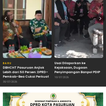
Usai Dilaporkan ke
BARU
DBHCHT Pasuruan Anjlok
Kejaksaan, Dugaan
Lebih dari 50 Persen: DPRD–
Penyimpangan Banpol PDIP
Pemkab–Bea Cukai Perkuat
Pasuruan Dinyatakan
10/07/2026
Perang Melawan Peredaran
Tuntas “6 Eks Ketua PAC
30/07/2026
Rokok Ilegal
Cabut Laporan”