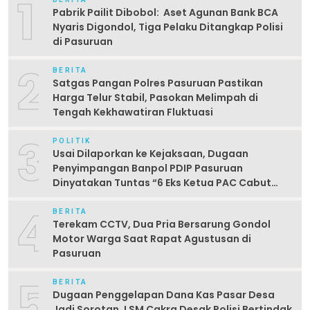
1
Pabrik Pailit Dibobol: Aset Agunan Bank BCA
Nyaris Digondol, Tiga Pelaku Ditangkap Polisi
di Pasuruan
2
BERITA
Satgas Pangan Polres Pasuruan Pastikan
Harga Telur Stabil, Pasokan Melimpah di
Tengah Kekhawatiran Fluktuasi
3
POLITIK
Usai Dilaporkan ke Kejaksaan, Dugaan
Penyimpangan Banpol PDIP Pasuruan
Dinyatakan Tuntas “6 Eks Ketua PAC Cabut
Laporan”
4
BERITA
Terekam CCTV, Dua Pria Bersarung Gondol
Motor Warga Saat Rapat Agustusan di
Pasuruan
5
BERITA
Dugaan Penggelapan Dana Kas Pasar Desa
Jadi Sorotan, LSM Cakra Desak Polisi Bertindak