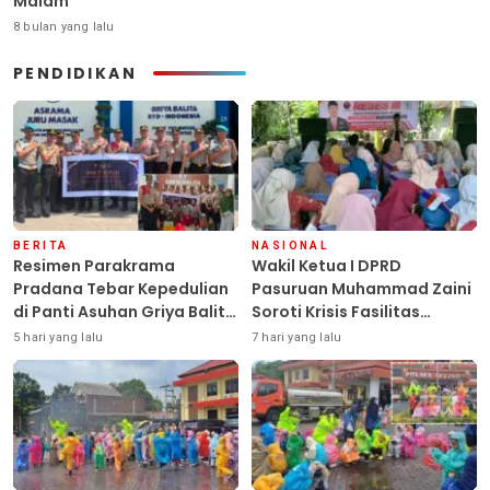
Malam
8 bulan yang lalu
PENDIDIKAN
BERITA
NASIONAL
Resimen Parakrama
Wakil Ketua I DPRD
Pradana Tebar Kepedulian
Pasuruan Muhammad Zaini
di Panti Asuhan Griya Balita
Soroti Krisis Fasilitas
SYD, Peluk Hangat Balita
Sekolah di Tengah Efisiensi
5 hari yang lalu
7 hari yang lalu
Terlantar “POLRI Hadir
Anggaran
Dengan Hati”