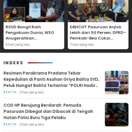
RSUD Bangil Raih
DBHCHT Pasuruan Anjlok
Pengakuan Dunia, WSO
Lebih dari 50 Persen: DPRD–
Anugerahkan
Pemkab–Bea Cukai
Penghargaan
Perkuat Perang Melawan
6 hari yang lalu
7 hari yang lalu
Internasional untuk
Peredaran Rokok Ilegal
Layanan Stroke
INDEKS
Resimen Parakrama Pradana Tebar
Kepedulian di Panti Asuhan Griya Balita SYD,
Peluk Hangat Balita Terlantar “POLRI Hadir
Dengan Hati”
5 hari yang lalu
BERITA
COD HP Berujung Berdarah: Pemuda
Pasuruan Dibegal dan Dibacok di Tengah
Hutan Polisi Buru Tiga Pelaku
5 hari yang lalu
BERITA