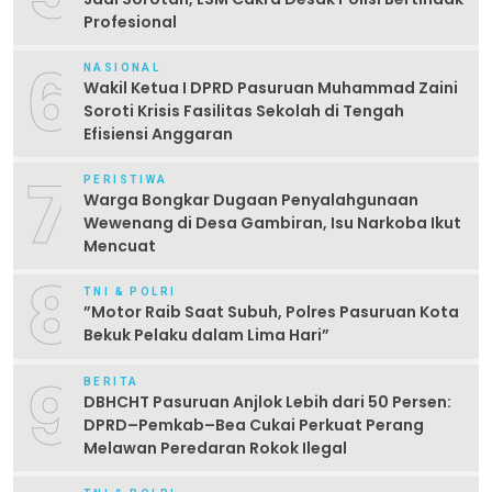
Profesional
6
NASIONAL
Wakil Ketua I DPRD Pasuruan Muhammad Zaini
Soroti Krisis Fasilitas Sekolah di Tengah
Efisiensi Anggaran
7
PERISTIWA
Warga Bongkar Dugaan Penyalahgunaan
Wewenang di Desa Gambiran, Isu Narkoba Ikut
Mencuat
8
TNI & POLRI
‎”Motor Raib Saat Subuh, Polres Pasuruan Kota
Bekuk Pelaku dalam Lima Hari” ‎
9
BERITA
DBHCHT Pasuruan Anjlok Lebih dari 50 Persen:
DPRD–Pemkab–Bea Cukai Perkuat Perang
Melawan Peredaran Rokok Ilegal