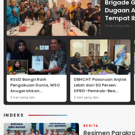
Brigade 
Dugaan A
Tempat I
5 hari yang lalu
RSUD Bangil Raih
DBHCHT Pasuruan Anjlok
Pengakuan Dunia, WSO
Lebih dari 50 Persen:
Anugerahkan
DPRD–Pemkab–Bea
Penghargaan
Cukai Perkuat Perang
5 hari yang lalu
5 hari yang lalu
Internasional untuk
Melawan Peredaran
Layanan Stroke
Rokok Ilegal
INDEKS
BERITA
Resimen Parakr