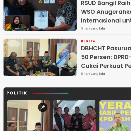
RSUD Bangil Rai
WSO Anugerahk
Internasional u
5 hari yang lalu
BERITA
DBHCHT Pasuruan
50 Persen: DP
Cukai Perkuat 
Peredaran Rokok 
5 hari yang lalu
POLITIK