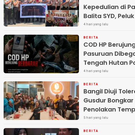
Kepedulian di Pa
Balita SYD, Pelu
Terlantar “POLRI
4 hari yang lalu
BERITA
COD HP Berujun
Pasuruan Dibega
Tengah Hutan Polisi Buru Tiga
Pelaku
4 hari yang lalu
BERITA
Bangil Diuji Tole
Gusdur Bongkar
Penolakan Temp
5 hari yang lalu
BERITA