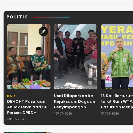
POLITIK
Usai Dilaporkan ke
13 Kali Berturut
BARU
DBHCHT Pasuruan
Kejaksaan, Dugaan
turut Raih WTP,
Anjlok Lebih dari 50
Penyimpangan
Pasuruan Men
Persen: DPRD–
Banpol PDIP
Tradisi
10/07/2026
31/05/2026
Pemkab–Bea Cukai
Pasuruan
Akuntabilitas d
30/07/2026
Perkuat Perang
Dinyatakan Tuntas
Tengah Tuntu
Melawan Peredaran
“6 Eks Ketua PAC
Pelayanan Publ