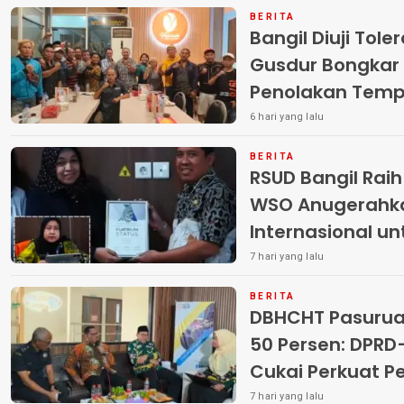
BERITA
Bangil Diuji Tole
Gusdur Bongkar
Penolakan Temp
6 hari yang lalu
BERITA
RSUD Bangil Rai
WSO Anugerahk
Internasional u
7 hari yang lalu
BERITA
DBHCHT Pasuruan
50 Persen: DP
Cukai Perkuat 
Peredaran Rokok 
7 hari yang lalu