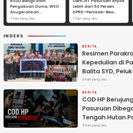
RSUD Bangil Raih
DBHCHT Pasuruan Anjlok
Pengakuan Dunia, WSO
Lebih dari 50 Persen:
Anugerahkan
DPRD–Pemkab–Bea
Penghargaan
Cukai Perkuat Perang
7 hari yang lalu
7 hari yang lalu
Internasional untuk
Melawan Peredaran
Layanan Stroke
Rokok Ilegal
INDEKS
BERITA
Resimen Parakr
Kepedulian di Pa
Balita SYD, Pelu
Terlantar “POLRI
5 hari yang lalu
BERITA
COD HP Berujun
Pasuruan Dibega
Tengah Hutan Polisi Buru Tiga
Pelaku
5 hari yang lalu