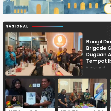
NASIONAL
Bangil Diu
Brigade 
Dugaan A
Tempat I
6 hari yang lalu