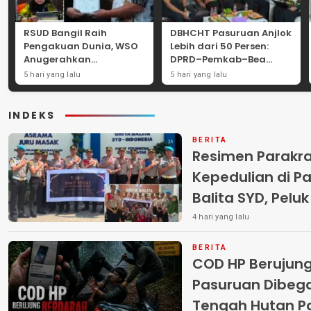
RSUD Bangil Raih
DBHCHT Pasuruan Anjlok
Pengakuan Dunia, WSO
Lebih dari 50 Persen:
Anugerahkan
DPRD–Pemkab–Bea
Penghargaan
Cukai Perkuat Perang
5 hari yang lalu
5 hari yang lalu
Internasional untuk
Melawan Peredaran
Layanan Stroke
Rokok Ilegal
INDEKS
BERITA
Resimen Parakr
Kepedulian di Pa
Balita SYD, Pelu
Terlantar “POLRI
4 hari yang lalu
BERITA
COD HP Berujun
Pasuruan Dibega
Tengah Hutan Polisi Buru Tiga