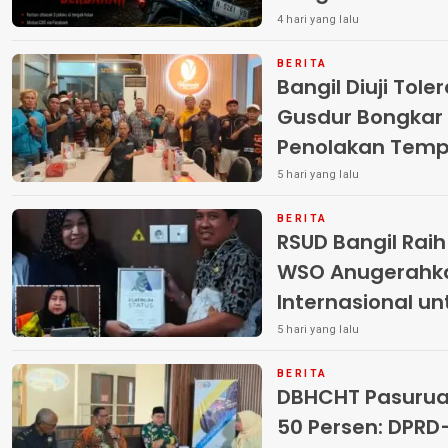
Pelaku
4 hari yang lalu
BERITA
Bangil Diuji Tole
Gusdur Bongkar
Penolakan Temp
5 hari yang lalu
BERITA
RSUD Bangil Rai
WSO Anugerahk
Internasional u
5 hari yang lalu
BERITA
DBHCHT Pasuruan
50 Persen: DP