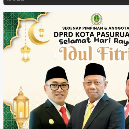
Perkuat Perang
Dinyatakan Tuntas
Tengah Tuntu
Melawan Peredaran
“6 Eks Ketua PAC
Pelayanan Publ
Rokok Ilegal
Cabut Laporan”