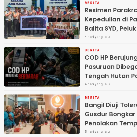
BERITA
Resimen Parakr
Kepedulian di Pa
Balita SYD, Pelu
Terlantar “POLRI
4 hari yang lalu
BERITA
COD HP Berujun
Pasuruan Dibega
Tengah Hutan Polisi Buru Tiga
Pelaku
4 hari yang lalu
BERITA
Bangil Diuji Tole
Gusdur Bongkar
Penolakan Temp
5 hari yang lalu