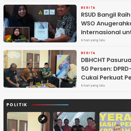
BERITA
RSUD Bangil Rai
WSO Anugerahk
Internasional u
6 hari yang lalu
BERITA
DBHCHT Pasuruan
50 Persen: DP
Cukai Perkuat 
Peredaran Rokok 
6 hari yang lalu
POLITIK