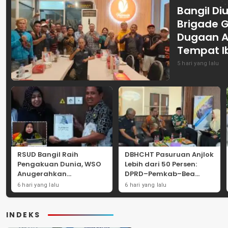
Bangil Diu
Brigade 
Dugaan A
Tempat I
5 hari yang lalu
RSUD Bangil Raih
DBHCHT Pasuruan Anjlok
Pengakuan Dunia, WSO
Lebih dari 50 Persen:
Anugerahkan
DPRD–Pemkab–Bea
Penghargaan
Cukai Perkuat Perang
6 hari yang lalu
6 hari yang lalu
Internasional untuk
Melawan Peredaran
Layanan Stroke
Rokok Ilegal
INDEKS