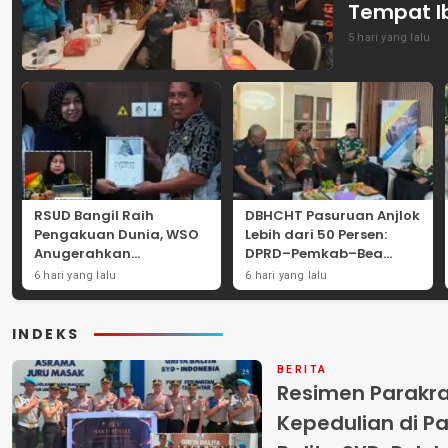
Tempat I
5 hari yang lalu
RSUD Bangil Raih
DBHCHT Pasuruan Anjlok
Pengakuan Dunia, WSO
Lebih dari 50 Persen:
Anugerahkan
DPRD–Pemkab–Bea
Penghargaan
Cukai Perkuat Perang
6 hari yang lalu
6 hari yang lalu
Internasional untuk
Melawan Peredaran
Layanan Stroke
Rokok Ilegal
INDEKS
BERITA
Resimen Parakr
Kepedulian di Pa