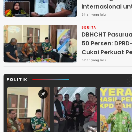
Internasional u
6 hari yang lalu
BERITA
DBHCHT Pasuruan
50 Persen: DP
Cukai Perkuat 
Peredaran Rokok 
6 hari yang lalu
POLITIK