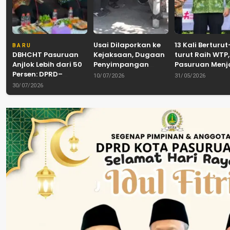
Usai Dilaporkan ke
13 Kali Berturut
BARU
DBHCHT Pasuruan
Kejaksaan, Dugaan
turut Raih WTP,
Anjlok Lebih dari 50
Penyimpangan
Pasuruan Men
Persen: DPRD–
Banpol PDIP
Tradisi
10/07/2026
31/05/2026
Pemkab–Bea Cukai
Pasuruan
Akuntabilitas d
30/07/2026
Perkuat Perang
Dinyatakan Tuntas
Tengah Tuntu
Melawan Peredaran
“6 Eks Ketua PAC
Pelayanan Publ
Rokok Ilegal
Cabut Laporan”