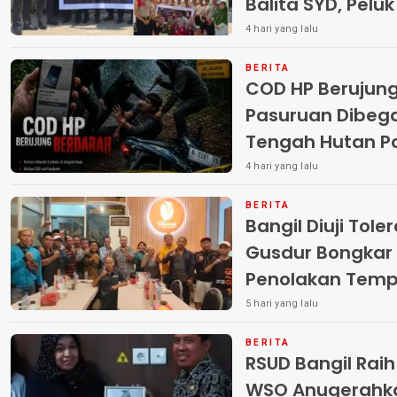
Balita SYD, Pelu
Terlantar “POLRI
4 hari yang lalu
BERITA
COD HP Berujun
Pasuruan Dibega
Tengah Hutan Polisi Buru Tiga
Pelaku
4 hari yang lalu
BERITA
Bangil Diuji Tole
Gusdur Bongkar
Penolakan Temp
5 hari yang lalu
BERITA
RSUD Bangil Rai
WSO Anugerahk