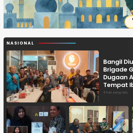
NASIONAL
Bangil Diu
Brigade 
Dugaan A
Tempat I
4 hari yang lalu