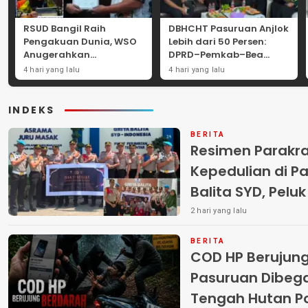
RSUD Bangil Raih
DBHCHT Pasuruan Anjlok
Pengakuan Dunia, WSO
Lebih dari 50 Persen:
Anugerahkan
DPRD–Pemkab–Bea
Penghargaan
Cukai Perkuat Perang
4 hari yang lalu
4 hari yang lalu
Internasional untuk
Melawan Peredaran
Layanan Stroke
Rokok Ilegal
INDEKS
BERITA
Resimen Parakr
Kepedulian di Pa
Balita SYD, Pelu
Terlantar “POLRI
2 hari yang lalu
BERITA
COD HP Berujun
Pasuruan Dibega
Tengah Hutan Polisi Buru Tiga