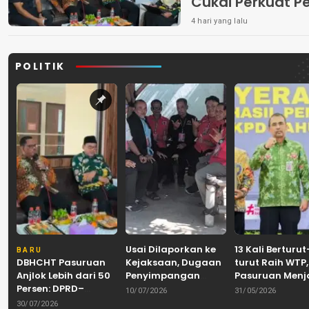
Cukai Perkuat 
Peredaran Rokok 
4 hari yang lalu
POLITIK
Usai Dilaporkan ke
13 Kali Berturut
BARU
DBHCHT Pasuruan
Kejaksaan, Dugaan
turut Raih WTP,
Anjlok Lebih dari 50
Penyimpangan
Pasuruan Men
Persen: DPRD–
Banpol PDIP
Tradisi
10/07/2026
31/05/2026
Pemkab–Bea Cukai
Pasuruan
Akuntabilitas d
30/07/2026