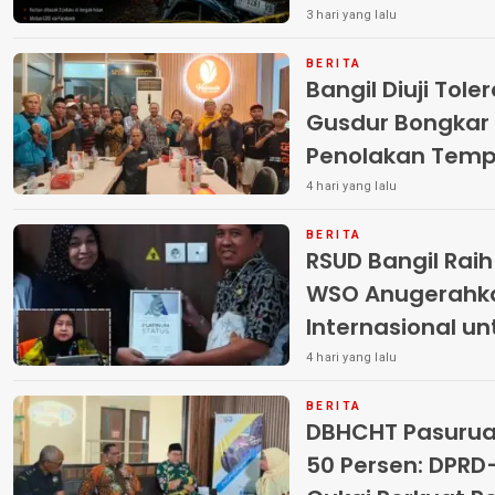
Pelaku
3 hari yang lalu
BERITA
Bangil Diuji Tole
Gusdur Bongkar
Penolakan Temp
4 hari yang lalu
BERITA
RSUD Bangil Rai
WSO Anugerahk
Internasional u
4 hari yang lalu
BERITA
DBHCHT Pasuruan
50 Persen: DP