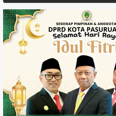
Perkuat Perang
Dinyatakan Tuntas
Tengah Tuntu
Melawan Peredaran
“6 Eks Ketua PAC
Pelayanan Publ
Rokok Ilegal
Cabut Laporan”