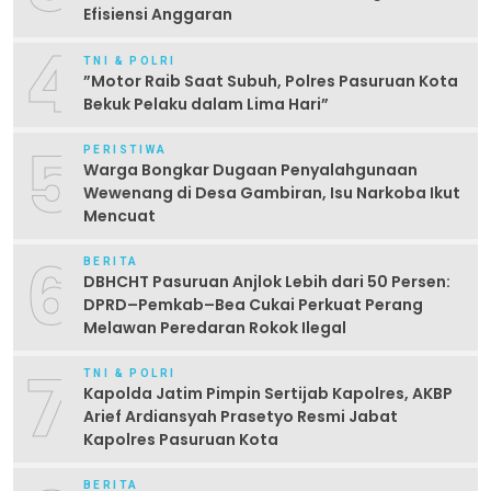
Efisiensi Anggaran
4
TNI & POLRI
‎”Motor Raib Saat Subuh, Polres Pasuruan Kota
Bekuk Pelaku dalam Lima Hari” ‎
5
PERISTIWA
Warga Bongkar Dugaan Penyalahgunaan
Wewenang di Desa Gambiran, Isu Narkoba Ikut
Mencuat
6
BERITA
DBHCHT Pasuruan Anjlok Lebih dari 50 Persen:
DPRD–Pemkab–Bea Cukai Perkuat Perang
Melawan Peredaran Rokok Ilegal
7
TNI & POLRI
Kapolda Jatim Pimpin Sertijab Kapolres, AKBP
Arief Ardiansyah Prasetyo Resmi Jabat
Kapolres Pasuruan Kota
BERITA