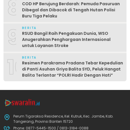
8
COD HP Berujung Berdarah: Pemuda Pasuruan
Dibegal dan Dibacok di Tengah Hutan Polisi
Buru Tiga Pelaku
9
BERITA
RSUD Bangil Raih Pengakuan Dunia, WSO
Anugerahkan Penghargaan Internasional
untuk Layanan Stroke
10
BERITA
Resimen Parakrama Pradana Tebar Kepedulian
di Panti Asuhan Griya Balita SYD, Peluk Hangat
Balita Terlantar “POLRI Hadir Dengan Hati”
Perum Tigaraksa Residence, Kel. Kutruk, Kec. Jambe, Kab.
Tangerang, Provinsi Banten 15720
Phone: 0877-5445-1500 / 0813-3184-0088