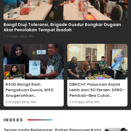
Bangil Diuji Toleransi, Brigade Gusdur Bongkar Dugaan
Akar Penolakan Tempat Ibadah
1 minggu yang lalu
RSUD Bangil Raih
DBHCHT Pasuruan Anjlok
Pengakuan Dunia, WSO
Lebih dari 50 Persen: DPRD–
Anugerahkan
Pemkab–Bea Cukai
Penghargaan
Perkuat Perang Melawan
2 minggu yang lalu
2 minggu yang lalu
Internasional untuk
Peredaran Rokok Ilegal
Layanan Stroke
INDEKS
‎Tegas pada Pelanggar, Polres Pasuruan Kota