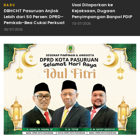
Usai Dilaporkan ke
BARU
DBHCHT Pasuruan Anjlok
Kejaksaan, Dugaan
Lebih dari 50 Persen: DPRD–
Penyimpangan Banpol PDIP
Pemkab–Bea Cukai Perkuat
Pasuruan Dinyatakan
10/07/2026
Perang Melawan Peredaran
Tuntas “6 Eks Ketua PAC
30/07/2026
Rokok Ilegal
Cabut Laporan”