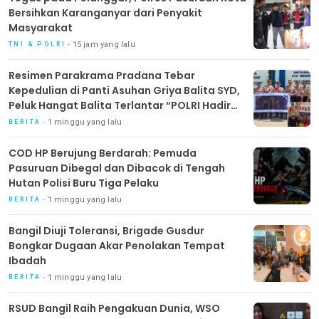
Bersihkan Karanganyar dari Penyakit
Masyarakat
15 jam yang lalu
TNI & POLRI
Resimen Parakrama Pradana Tebar
Kepedulian di Panti Asuhan Griya Balita SYD,
Peluk Hangat Balita Terlantar “POLRI Hadir
Dengan Hati”
1 minggu yang lalu
BERITA
COD HP Berujung Berdarah: Pemuda
Pasuruan Dibegal dan Dibacok di Tengah
Hutan Polisi Buru Tiga Pelaku
1 minggu yang lalu
BERITA
Bangil Diuji Toleransi, Brigade Gusdur
Bongkar Dugaan Akar Penolakan Tempat
Ibadah
1 minggu yang lalu
BERITA
RSUD Bangil Raih Pengakuan Dunia, WSO