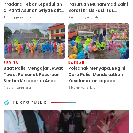
Pradana Tebar Kepedulian
Pasuruan Muhammad Zaini
di Panti Asuhan Griya Balita
Soroti Krisis Fasilitas
SYD, Peluk Hangat Balita
Sekolah di Tengah Efisiensi
1 minggu yang lalu
2 minggu yang lalu
Terlantar “POLRI Hadir
Anggaran
Dengan Hati”
BERITA
DAERAH
Saat Polisi Mengajar Lewat
Polsanak Menyapa. Begini
Tawa: Polsanak Pasuruan
Cara Polisi Mendekatkan
Sentuh Kesadaran Anak
Keselamatan kepada
Sejak Dini
Generasi Sejak Usia Dini
4 bulan yang lalu
6 bulan yang lalu
TERPOPULER