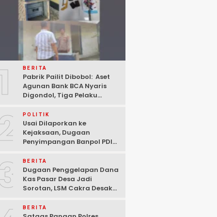
1
BERITA
Pabrik Pailit Dibobol: Aset
Agunan Bank BCA Nyaris
Digondol, Tiga Pelaku
Ditangkap Polisi di
2
Pasuruan
POLITIK
Usai Dilaporkan ke
Kejaksaan, Dugaan
Penyimpangan Banpol PDIP
Pasuruan Dinyatakan
3
Tuntas “6 Eks Ketua PAC
BERITA
Cabut Laporan”
Dugaan Penggelapan Dana
Kas Pasar Desa Jadi
Sorotan, LSM Cakra Desak
Polisi Bertindak Profesional
BERITA
Satgas Pangan Polres