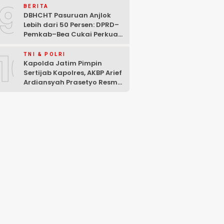
9
Mencuat
BERITA
DBHCHT Pasuruan Anjlok
Lebih dari 50 Persen: DPRD–
Pemkab–Bea Cukai Perkuat
Perang Melawan Peredaran
10
Rokok Ilegal
TNI & POLRI
Kapolda Jatim Pimpin
Sertijab Kapolres, AKBP Arief
Ardiansyah Prasetyo Resmi
Jabat Kapolres Pasuruan
Kota