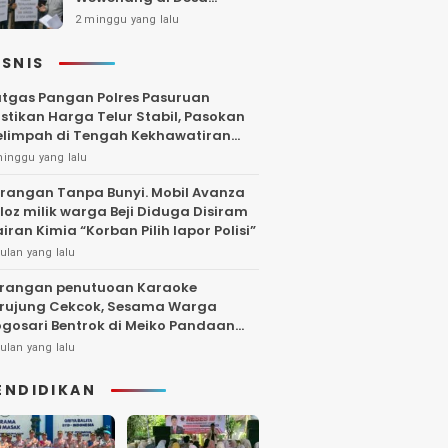
Gambiran, Isu Narkoba
2 minggu yang lalu
Ikut Mencuat
ISNIS
tgas Pangan Polres Pasuruan
stikan Harga Telur Stabil, Pasokan
limpah di Tengah Kekhawatiran
uktuasi
minggu yang lalu
rangan Tanpa Bunyi. Mobil Avanza
loz milik warga Beji Diduga Disiram
iran Kimia “Korban Pilih lapor Polisi”
ulan yang lalu
rangan penutuoan Karaoke
rujung Cekcok, Sesama Warga
gosari Bentrok di Meiko Pandaan
ngga Larut Malam
ulan yang lalu
ENDIDIKAN