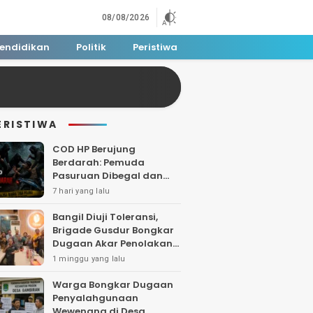
08/08/2026
endidikan
Politik
Peristiwa
ERISTIWA
COD HP Berujung
Berdarah: Pemuda
Pasuruan Dibegal dan
Dibacok di Tengah Hutan
7 hari yang lalu
Polisi Buru Tiga Pelaku
Bangil Diuji Toleransi,
Brigade Gusdur Bongkar
Dugaan Akar Penolakan
Tempat Ibadah
1 minggu yang lalu
Warga Bongkar Dugaan
Penyalahgunaan
Wewenang di Desa