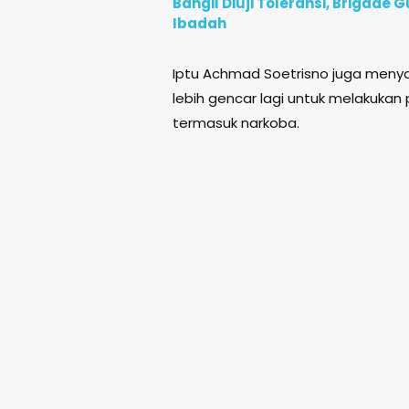
Bangil Diuji Toleransi, Brigad
Ibadah
Iptu Achmad Soetrisno juga menya
lebih gencar lagi untuk melakukan 
termasuk narkoba.