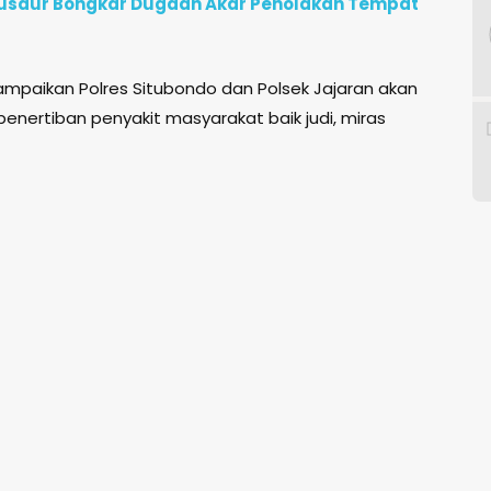
e Gusdur Bongkar Dugaan Akar Penolakan Tempat
mpaikan Polres Situbondo dan Polsek Jajaran akan
penertiban penyakit masyarakat baik judi, miras