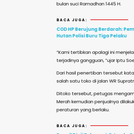
bulan suci Ramadhan 1445 H.
BACA JUGA:
COD HP Berujung Berdarah: Pem
Hutan Polisi Buru Tiga Pelaku
“Kami tertibkan apalagi ini menj
terjadinya gangguan, ”ujar Iptu So
Dari hasil penertiban tersebut kat
salah satu toko di jalan WR Supra
Ditoko tersebut, petugas mengama
Merah kemudian penjualnya dilaku
peraturan yang berlaku.
BACA JUGA: