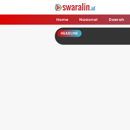
Swara Lin
Independent, Tajam & Profesional
Home
Nasional
Daerah
HEADLINE