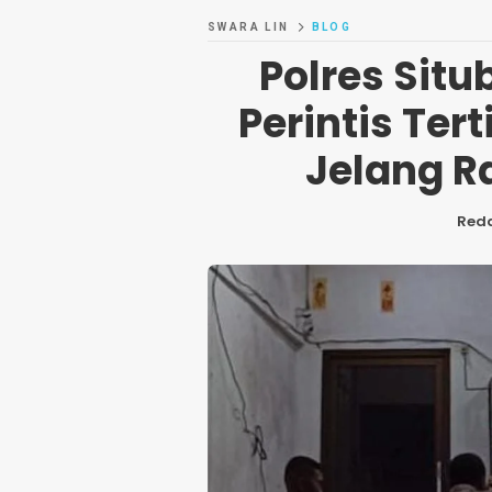
SWARA LIN
BLOG
Polres Situ
Perintis Ter
Jelang R
Reda