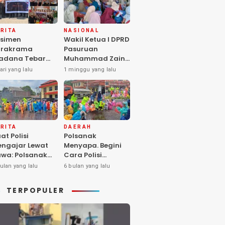
RITA
NASIONAL
simen
Wakil Ketua I DPRD
arakrama
Pasuruan
adana Tebar
Muhammad Zaini
pedulian di
Soroti Krisis
ari yang lalu
1 minggu yang lalu
nti Asuhan
Fasilitas Sekolah
iya Balita SYD,
di Tengah Efisiensi
luk Hangat
Anggaran
lita Terlantar
OLRI Hadir
ngan Hati”
RITA
DAERAH
at Polisi
Polsanak
ngajar Lewat
Menyapa. Begini
wa: Polsanak
Cara Polisi
suruan Sentuh
Mendekatkan
ulan yang lalu
6 bulan yang lalu
sadaran Anak
Keselamatan
jak Dini
kepada Generasi
TERPOPULER
Sejak Usia Dini