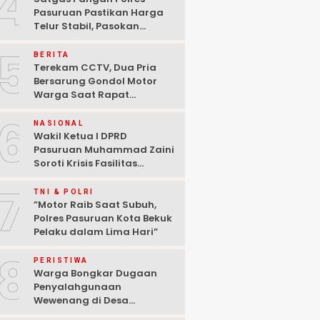
4
Pasuruan Pastikan Harga
Telur Stabil, Pasokan
Melimpah di Tengah
5
Kekhawatiran Fluktuasi
BERITA
Terekam CCTV, Dua Pria
Bersarung Gondol Motor
Warga Saat Rapat
Agustusan di Pasuruan
6
NASIONAL
Wakil Ketua I DPRD
Pasuruan Muhammad Zaini
Soroti Krisis Fasilitas
Sekolah di Tengah Efisiensi
7
Anggaran
TNI & POLRI
‎”Motor Raib Saat Subuh,
Polres Pasuruan Kota Bekuk
Pelaku dalam Lima Hari” ‎
8
PERISTIWA
Warga Bongkar Dugaan
Penyalahgunaan
Wewenang di Desa
Gambiran, Isu Narkoba Ikut