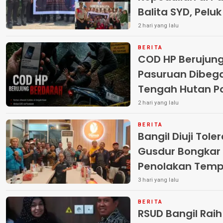
Balita SYD, Pelu
Terlantar “POLRI
2 hari yang lalu
BERITA
COD HP Berujun
Pasuruan Dibega
Tengah Hutan Polisi Buru Tiga
Pelaku
2 hari yang lalu
BERITA
Bangil Diuji Tole
Gusdur Bongkar
Penolakan Temp
3 hari yang lalu
BERITA
RSUD Bangil Rai