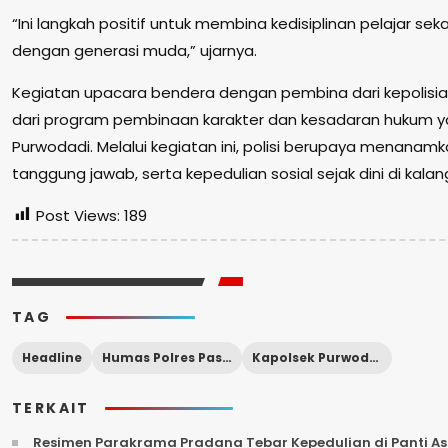
“Ini langkah positif untuk membina kedisiplinan pelajar sek
dengan generasi muda,” ujarnya.
Kegiatan upacara bendera dengan pembina dari kepolisia
dari program pembinaan karakter dan kesadaran hukum yan
Purwodadi. Melalui kegiatan ini, polisi berupaya menanamka
tanggung jawab, serta kepedulian sosial sejak dini di kalan
Post Views:
189
TAG
Headline
Humas Polres Pasuruan
Kapolsek Purwodadi Pimpin apel. SMPN 1 Purwodadi
TERKAIT
Resimen Parakrama Pradana Tebar Kepedulian di Panti Asu