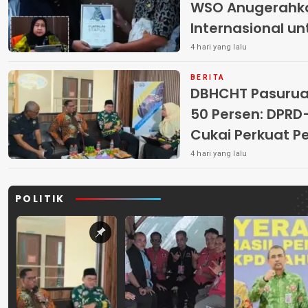
WSO Anugerahk
Internasional u
4 hari yang lalu
BERITA
DBHCHT Pasuruan
50 Persen: DP
Cukai Perkuat 
Peredaran Rokok 
4 hari yang lalu
POLITIK