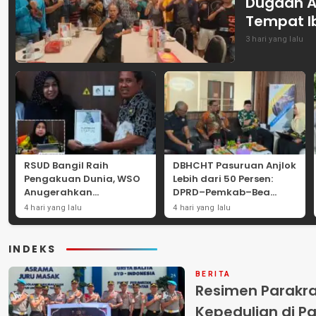
Dugaan A
Tempat I
3 hari yang lalu
RSUD Bangil Raih
DBHCHT Pasuruan Anjlok
Pengakuan Dunia, WSO
Lebih dari 50 Persen:
Anugerahkan
DPRD–Pemkab–Bea
Penghargaan
Cukai Perkuat Perang
4 hari yang lalu
4 hari yang lalu
Internasional untuk
Melawan Peredaran
Layanan Stroke
Rokok Ilegal
INDEKS
BERITA
Resimen Parakr
Kepedulian di Pa