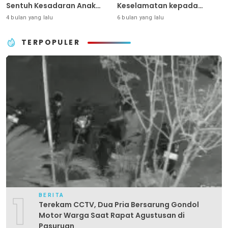
Sentuh Kesadaran Anak
Keselamatan kepada
Sejak Dini
Generasi Sejak Usia Dini
4 bulan yang lalu
6 bulan yang lalu
TERPOPULER
1
BERITA
Terekam CCTV, Dua Pria Bersarung Gondol
Motor Warga Saat Rapat Agustusan di
Pasuruan