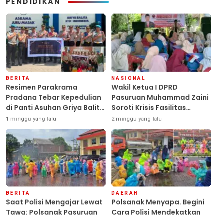
PENDIDIKAN
BERITA
NASIONAL
Resimen Parakrama
Wakil Ketua I DPRD
Pradana Tebar Kepedulian
Pasuruan Muhammad Zaini
di Panti Asuhan Griya Balita
Soroti Krisis Fasilitas
SYD, Peluk Hangat Balita
Sekolah di Tengah Efisiensi
1 minggu yang lalu
2 minggu yang lalu
Terlantar “POLRI Hadir
Anggaran
Dengan Hati”
BERITA
DAERAH
Saat Polisi Mengajar Lewat
Polsanak Menyapa. Begini
Tawa: Polsanak Pasuruan
Cara Polisi Mendekatkan