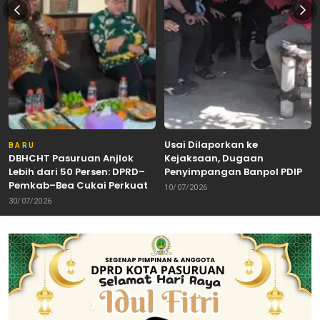
Usai Dilaporkan ke
BARU
DBHCHT Pasuruan Anjlok
Kejaksaan, Dugaan
Lebih dari 50 Persen: DPRD–
Penyimpangan Banpol PDIP
Pemkab–Bea Cukai Perkuat
Pasuruan Dinyatakan
10/07/2026
Perang Melawan Peredaran
Tuntas “6 Eks Ketua PAC
30/07/2026
Rokok Ilegal
Cabut Laporan”