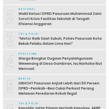
2
NASIONAL
Wakil Ketua I DPRD Pasuruan Muhammad Zaini
Soroti Krisis Fasilitas Sekolah di Tengah
Efisiensi Anggaran
3
TNI & POLRI
‎”Motor Raib Saat Subuh, Polres Pasuruan Kota
Bekuk Pelaku dalam Lima Hari” ‎
4
PERISTIWA
Warga Bongkar Dugaan Penyalahgunaan
Wewenang di Desa Gambiran, Isu Narkoba Ikut
Mencuat
5
BERITA
DBHCHT Pasuruan Anjlok Lebih dari 50 Persen:
DPRD–Pemkab–Bea Cukai Perkuat Perang
Melawan Peredaran Rokok Ilegal
TNI & POLRI
Kapolda Jatim Pimpin Sertijab Kapolres, AKBP