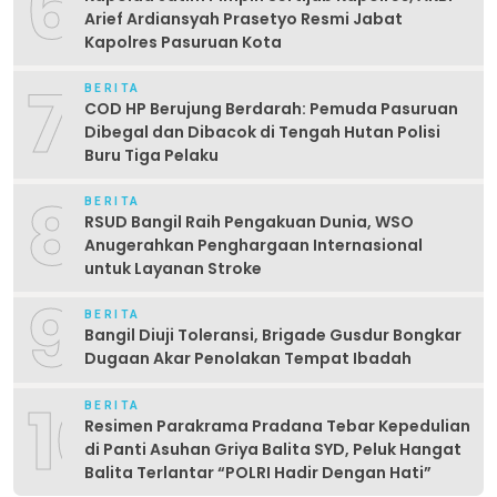
6
Arief Ardiansyah Prasetyo Resmi Jabat
Kapolres Pasuruan Kota
7
BERITA
COD HP Berujung Berdarah: Pemuda Pasuruan
Dibegal dan Dibacok di Tengah Hutan Polisi
Buru Tiga Pelaku
8
BERITA
RSUD Bangil Raih Pengakuan Dunia, WSO
Anugerahkan Penghargaan Internasional
untuk Layanan Stroke
9
BERITA
Bangil Diuji Toleransi, Brigade Gusdur Bongkar
Dugaan Akar Penolakan Tempat Ibadah
10
BERITA
Resimen Parakrama Pradana Tebar Kepedulian
di Panti Asuhan Griya Balita SYD, Peluk Hangat
Balita Terlantar “POLRI Hadir Dengan Hati”