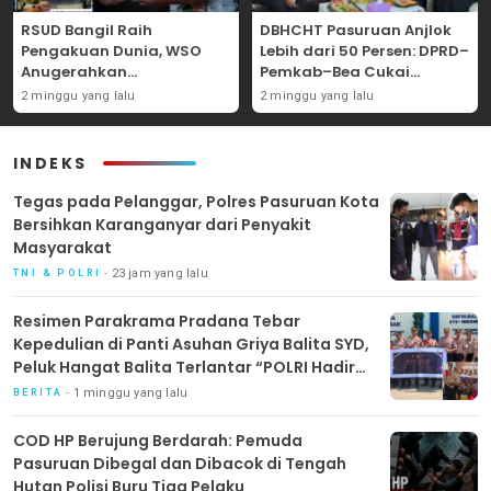
RSUD Bangil Raih
DBHCHT Pasuruan Anjlok
Pengakuan Dunia, WSO
Lebih dari 50 Persen: DPRD–
Anugerahkan
Pemkab–Bea Cukai
Penghargaan
Perkuat Perang Melawan
2 minggu yang lalu
2 minggu yang lalu
Internasional untuk
Peredaran Rokok Ilegal
Layanan Stroke
INDEKS
‎Tegas pada Pelanggar, Polres Pasuruan Kota
Bersihkan Karanganyar dari Penyakit
Masyarakat
23 jam yang lalu
TNI & POLRI
Resimen Parakrama Pradana Tebar
Kepedulian di Panti Asuhan Griya Balita SYD,
Peluk Hangat Balita Terlantar “POLRI Hadir
Dengan Hati”
1 minggu yang lalu
BERITA
COD HP Berujung Berdarah: Pemuda
Pasuruan Dibegal dan Dibacok di Tengah
Hutan Polisi Buru Tiga Pelaku