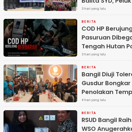
Balita SYD, Pelu
Terlantar “POLRI
3 hari yang lalu
BERITA
COD HP Berujun
Pasuruan Dibega
Tengah Hutan Polisi Buru Tiga
Pelaku
3 hari yang lalu
BERITA
Bangil Diuji Tole
Gusdur Bongkar
Penolakan Temp
4 hari yang lalu
BERITA
RSUD Bangil Rai
WSO Anugerahk