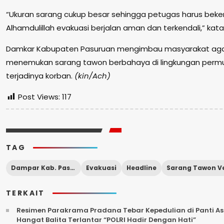
“Ukuran sarang cukup besar sehingga petugas harus bekerj
Alhamdulillah evakuasi berjalan aman dan terkendali,” kata
Damkar Kabupaten Pasuruan mengimbau masyarakat agar
menemukan sarang tawon berbahaya di lingkungan per
terjadinya korban.
(kin/Ach)
Post Views:
117
TAG
Dampar Kab. Pasuruan
Evakuasi
Headline
TERKAIT
Resimen Parakrama Pradana Tebar Kepedulian di Panti Asu
Hangat Balita Terlantar “POLRI Hadir Dengan Hati”