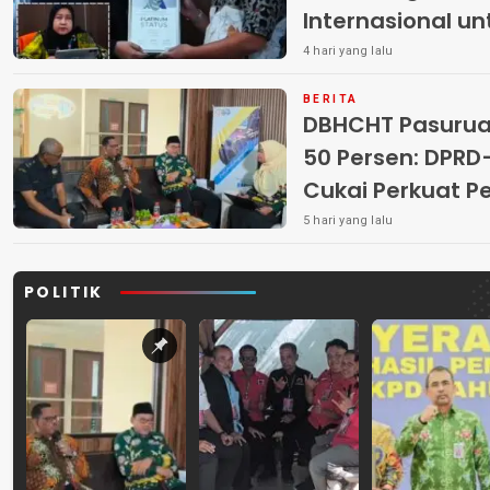
Internasional u
4 hari yang lalu
BERITA
DBHCHT Pasuruan
50 Persen: DP
Cukai Perkuat 
Peredaran Rokok 
5 hari yang lalu
POLITIK