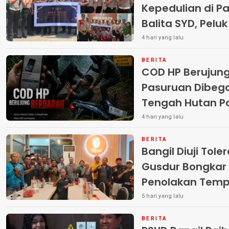
Kepedulian di Pa
Balita SYD, Pelu
Terlantar “POLRI
4 hari yang lalu
BERITA
COD HP Berujun
Pasuruan Dibega
Tengah Hutan Polisi Buru Tiga
Pelaku
4 hari yang lalu
BERITA
Bangil Diuji Tole
Gusdur Bongkar
Penolakan Temp
5 hari yang lalu
BERITA