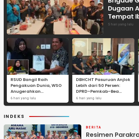
Brigade 
Dugaan A
Tempat I
5 hari yang lalu
RSUD Bangil Raih
DBHCHT Pasuruan Anjlok
Pengakuan Dunia, WSO
Lebih dari 50 Persen:
Anugerahkan
DPRD–Pemkab–Bea
Penghargaan
Cukai Perkuat Perang
6 hari yang lalu
6 hari yang lalu
Internasional untuk
Melawan Peredaran
Layanan Stroke
Rokok Ilegal
INDEKS
BERITA
Resimen Parakr