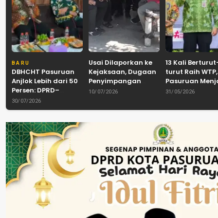
Usai Dilaporkan ke
13 Kali Berturut
BARU
DBHCHT Pasuruan
Kejaksaan, Dugaan
turut Raih WTP,
Anjlok Lebih dari 50
Penyimpangan
Pasuruan Men
Persen: DPRD–
Banpol PDIP
Tradisi
10/07/2026
31/05/2026
Pemkab–Bea Cukai
Pasuruan
Akuntabilitas d
30/07/2026
Perkuat Perang
Dinyatakan Tuntas
Tengah Tuntu
Melawan Peredaran
“6 Eks Ketua PAC
Pelayanan Publ
Rokok Ilegal
Cabut Laporan”