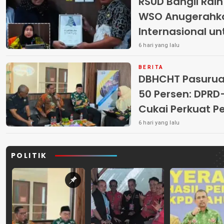
RSUD Bangil Rai
WSO Anugerahk
Internasional u
6 hari yang lalu
BERITA
DBHCHT Pasuruan
50 Persen: DP
Cukai Perkuat 
Peredaran Rokok 
6 hari yang lalu
POLITIK