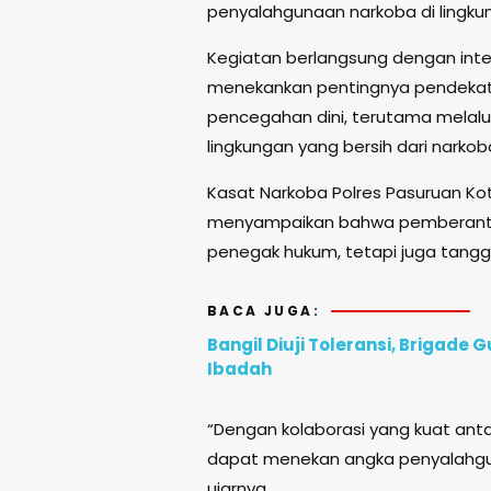
penyalahgunaan narkoba di lingku
Kegiatan berlangsung dengan int
menekankan pentingnya pendekat
pencegahan dini, terutama melalu
lingkungan yang bersih dari narkob
Kasat Narkoba Polres Pasuruan Kot
menyampaikan bahwa pemberantas
penegak hukum, tetapi juga tangg
BACA JUGA:
Bangil Diuji Toleransi, Brigad
Ibadah
“Dengan kolaborasi yang kuat anta
dapat menekan angka penyalahgun
ujarnya.