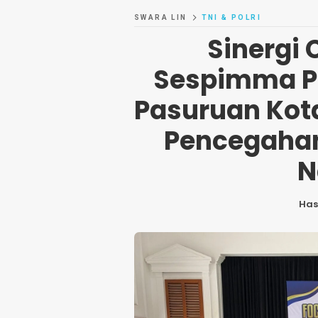
SWARA LIN
TNI & POLRI
Sinergi
Sespimma Po
Pasuruan Kota
Pencegaha
N
Ha