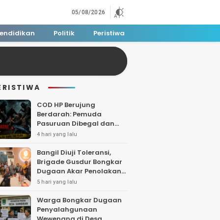
05/08/2026
endidikan
Politik
Peristiwa
ERISTIWA
COD HP Berujung
Berdarah: Pemuda
Pasuruan Dibegal dan
Dibacok di Tengah Hutan
4 hari yang lalu
Polisi Buru Tiga Pelaku
Bangil Diuji Toleransi,
Brigade Gusdur Bongkar
Dugaan Akar Penolakan
Tempat Ibadah
5 hari yang lalu
Warga Bongkar Dugaan
Penyalahgunaan
Wewenang di Desa