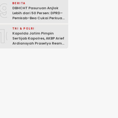
9
BERITA
DBHCHT Pasuruan Anjlok
Lebih dari 50 Persen: DPRD–
Pemkab–Bea Cukai Perkuat
Perang Melawan Peredaran
10
Rokok Ilegal
TNI & POLRI
Kapolda Jatim Pimpin
Sertijab Kapolres, AKBP Arief
Ardiansyah Prasetyo Resmi
Jabat Kapolres Pasuruan
Kota