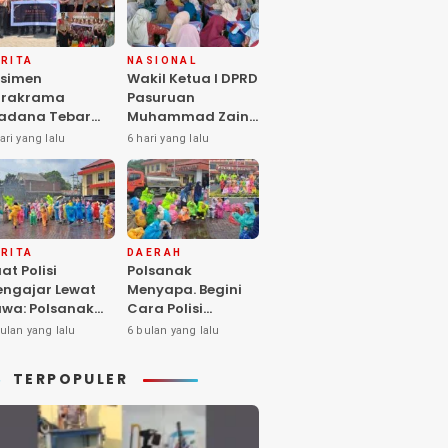
RITA
NASIONAL
simen
Wakil Ketua I DPRD
arakrama
Pasuruan
adana Tebar
Muhammad Zaini
pedulian di
Soroti Krisis
ari yang lalu
6 hari yang lalu
nti Asuhan
Fasilitas Sekolah
iya Balita SYD,
di Tengah Efisiensi
luk Hangat
Anggaran
lita Terlantar
OLRI Hadir
ngan Hati”
RITA
DAERAH
at Polisi
Polsanak
ngajar Lewat
Menyapa. Begini
wa: Polsanak
Cara Polisi
suruan Sentuh
Mendekatkan
ulan yang lalu
6 bulan yang lalu
sadaran Anak
Keselamatan
jak Dini
kepada Generasi
TERPOPULER
Sejak Usia Dini