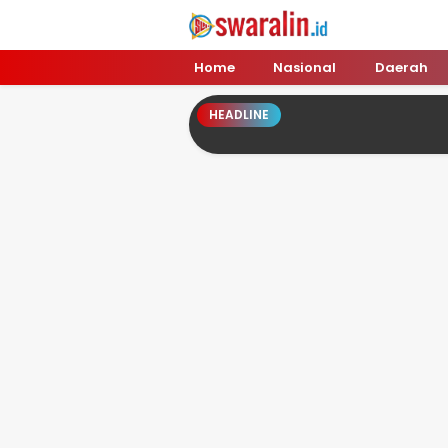
Swara Lin
Independent, Tajam & Profesional
Home
Nasional
Daerah
HEADLINE