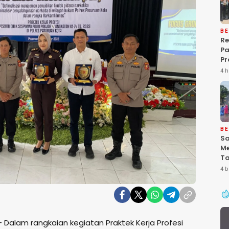
BE
Re
P
Pr
Ke
4 h
Pa
Gr
Pe
Ba
“P
De
BE
Sa
Me
Ta
Pa
4 b
Ke
Se
 Dalam rangkaian kegiatan Praktek Kerja Profesi