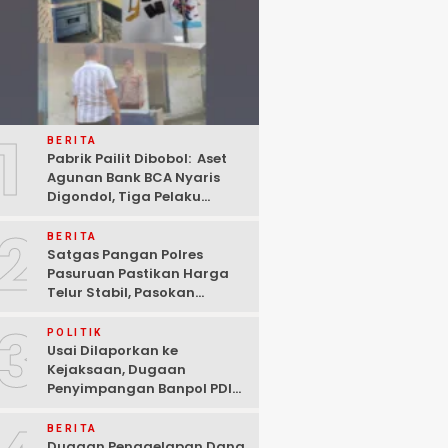
1
BERITA
Pabrik Pailit Dibobol: Aset
Agunan Bank BCA Nyaris
Digondol, Tiga Pelaku
Ditangkap Polisi di
2
Pasuruan
BERITA
Satgas Pangan Polres
Pasuruan Pastikan Harga
Telur Stabil, Pasokan
Melimpah di Tengah
3
Kekhawatiran Fluktuasi
POLITIK
Usai Dilaporkan ke
Kejaksaan, Dugaan
Penyimpangan Banpol PDIP
Pasuruan Dinyatakan
Tuntas “6 Eks Ketua PAC
BERITA
Cabut Laporan”
Dugaan Penggelapan Dana