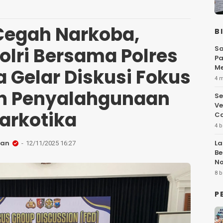
 Cegah Narkoba,
B
lri Bersama Polres
Sa
Pa
Me
 Gelar Diskusi Fokus
Fl
4 
n Penyalahgunaan
Se
Ve
arkotika
Ca
4 b
san
La
12/11/2025 16:27
Be
No
Hi
8 b
P