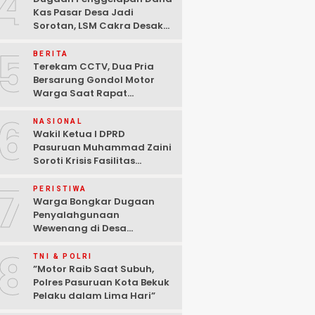
4
Kas Pasar Desa Jadi
Sorotan, LSM Cakra Desak
Polisi Bertindak Profesional
5
BERITA
Terekam CCTV, Dua Pria
Bersarung Gondol Motor
Warga Saat Rapat
Agustusan di Pasuruan
6
NASIONAL
Wakil Ketua I DPRD
Pasuruan Muhammad Zaini
Soroti Krisis Fasilitas
Sekolah di Tengah Efisiensi
7
Anggaran
PERISTIWA
Warga Bongkar Dugaan
Penyalahgunaan
Wewenang di Desa
Gambiran, Isu Narkoba Ikut
8
Mencuat
TNI & POLRI
‎”Motor Raib Saat Subuh,
Polres Pasuruan Kota Bekuk
Pelaku dalam Lima Hari” ‎