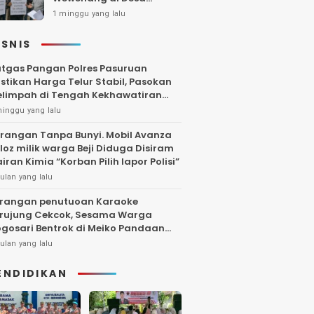
Gambiran, Isu Narkoba
1 minggu yang lalu
Ikut Mencuat
ISNIS
tgas Pangan Polres Pasuruan
stikan Harga Telur Stabil, Pasokan
limpah di Tengah Kekhawatiran
uktuasi
minggu yang lalu
rangan Tanpa Bunyi. Mobil Avanza
loz milik warga Beji Diduga Disiram
iran Kimia “Korban Pilih lapor Polisi”
ulan yang lalu
rangan penutuoan Karaoke
rujung Cekcok, Sesama Warga
gosari Bentrok di Meiko Pandaan
ngga Larut Malam
ulan yang lalu
ENDIDIKAN