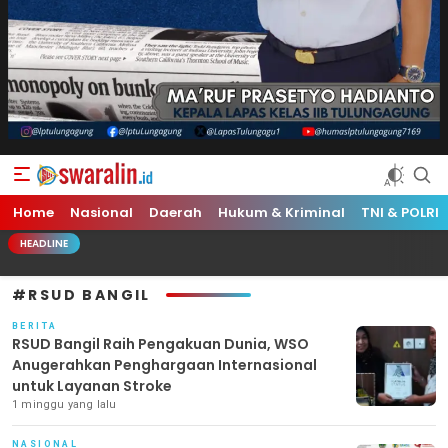
Swara Lin
Independent, Tajam & Profesional
Home
Nasional
Daerah
Hukum & Kriminal
TNI & POLRI
HEADLINE
#RSUD BANGIL
BERITA
RSUD Bangil Raih Pengakuan Dunia, WSO
Anugerahkan Penghargaan Internasional
untuk Layanan Stroke
1 minggu yang lalu
NASIONAL