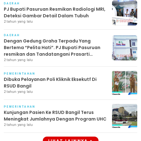
DAERAH
PJ Bupati Pasuruan Resmikan Radiologi MRI,
Deteksi Gambar Detail Dalam Tubuh
2 tahun yang lalu
DAERAH
Dengan Gedung Graha Terpadu Yang
Bertema “Pelita Hati”. PJ Bupati Pasuruan
resmikan dan Tandatangani Prasarti
Gedung Baru di RSUD Bangil
2 tahun yang lalu
PEMERINTAHAN
Dibuka Pelayanan Poli Kliknik Eksekutf Di
RSUD Bangil
2 tahun yang lalu
PEMERINTAHAN
Kunjungan Pasien Ke RSUD Bangil Terus
Meningkat Jumlahnya Dengan Program UHC
2 tahun yang lalu
LIHAT LAINNYA +