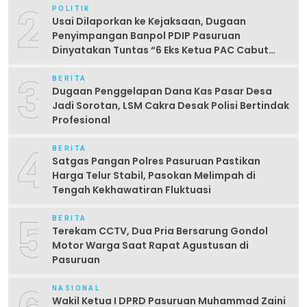
2
POLITIK
Usai Dilaporkan ke Kejaksaan, Dugaan
Penyimpangan Banpol PDIP Pasuruan
Dinyatakan Tuntas “6 Eks Ketua PAC Cabut
Laporan”
3
BERITA
Dugaan Penggelapan Dana Kas Pasar Desa
Jadi Sorotan, LSM Cakra Desak Polisi Bertindak
Profesional
4
BERITA
Satgas Pangan Polres Pasuruan Pastikan
Harga Telur Stabil, Pasokan Melimpah di
Tengah Kekhawatiran Fluktuasi
5
BERITA
Terekam CCTV, Dua Pria Bersarung Gondol
Motor Warga Saat Rapat Agustusan di
Pasuruan
NASIONAL
Wakil Ketua I DPRD Pasuruan Muhammad Zaini