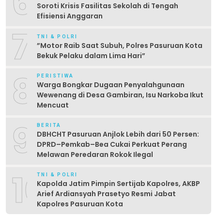
6
Soroti Krisis Fasilitas Sekolah di Tengah
Efisiensi Anggaran
7
TNI & POLRI
‎”Motor Raib Saat Subuh, Polres Pasuruan Kota
Bekuk Pelaku dalam Lima Hari” ‎
8
PERISTIWA
Warga Bongkar Dugaan Penyalahgunaan
Wewenang di Desa Gambiran, Isu Narkoba Ikut
Mencuat
9
BERITA
DBHCHT Pasuruan Anjlok Lebih dari 50 Persen:
DPRD–Pemkab–Bea Cukai Perkuat Perang
Melawan Peredaran Rokok Ilegal
10
TNI & POLRI
Kapolda Jatim Pimpin Sertijab Kapolres, AKBP
Arief Ardiansyah Prasetyo Resmi Jabat
Kapolres Pasuruan Kota