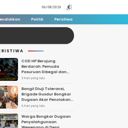
06/08/2026
endidikan
Politik
Peristiwa
ERISTIWA
COD HP Berujung
Berdarah: Pemuda
Pasuruan Dibegal dan
Dibacok di Tengah Hutan
5 hari yang lalu
Polisi Buru Tiga Pelaku
Bangil Diuji Toleransi,
Brigade Gusdur Bongkar
Dugaan Akar Penolakan
Tempat Ibadah
6 hari yang lalu
Warga Bongkar Dugaan
Penyalahgunaan
Wewenang di Desa