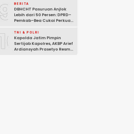
9
BERITA
DBHCHT Pasuruan Anjlok
Lebih dari 50 Persen: DPRD–
Pemkab–Bea Cukai Perkuat
Perang Melawan Peredaran
10
Rokok Ilegal
TNI & POLRI
Kapolda Jatim Pimpin
Sertijab Kapolres, AKBP Arief
Ardiansyah Prasetyo Resmi
Jabat Kapolres Pasuruan
Kota