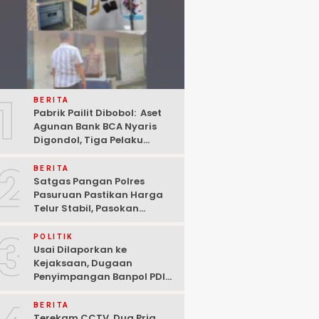
1
BERITA
Pabrik Pailit Dibobol: Aset
Agunan Bank BCA Nyaris
Digondol, Tiga Pelaku
Ditangkap Polisi di
2
Pasuruan
BERITA
Satgas Pangan Polres
Pasuruan Pastikan Harga
Telur Stabil, Pasokan
Melimpah di Tengah
3
Kekhawatiran Fluktuasi
POLITIK
Usai Dilaporkan ke
Kejaksaan, Dugaan
Penyimpangan Banpol PDIP
Pasuruan Dinyatakan
Tuntas “6 Eks Ketua PAC
BERITA
Cabut Laporan”
Terekam CCTV, Dua Pria