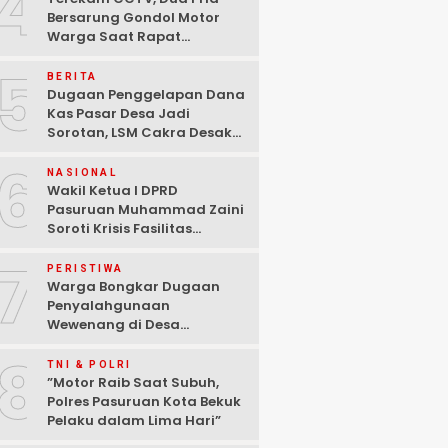
4
Bersarung Gondol Motor
Warga Saat Rapat
Agustusan di Pasuruan
5
BERITA
Dugaan Penggelapan Dana
Kas Pasar Desa Jadi
Sorotan, LSM Cakra Desak
Polisi Bertindak Profesional
6
NASIONAL
Wakil Ketua I DPRD
Pasuruan Muhammad Zaini
Soroti Krisis Fasilitas
Sekolah di Tengah Efisiensi
7
Anggaran
PERISTIWA
Warga Bongkar Dugaan
Penyalahgunaan
Wewenang di Desa
Gambiran, Isu Narkoba Ikut
8
Mencuat
TNI & POLRI
‎”Motor Raib Saat Subuh,
Polres Pasuruan Kota Bekuk
Pelaku dalam Lima Hari” ‎