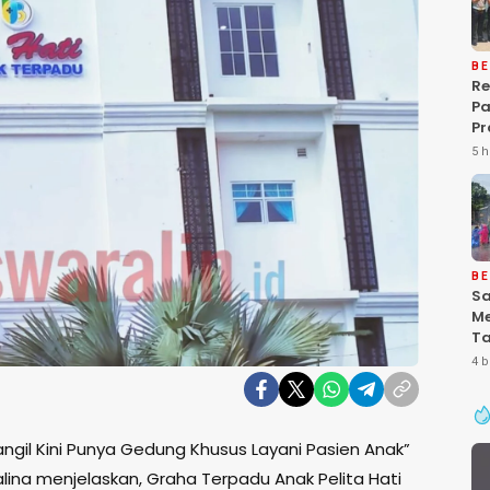
BE
Re
P
Pr
Ke
5 h
Pa
Gr
Pe
Ba
“P
De
BE
Sa
Me
Ta
Pa
4 b
Ke
Se
ngil Kini Punya Gedung Khusus Layani Pasien Anak”
alina menjelaskan, Graha Terpadu Anak Pelita Hati