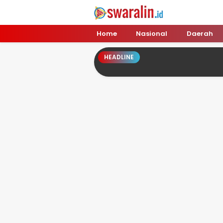
Swara Lin
Independent, Tajam & Profesional
Home
Nasional
Daerah
HEADLINE