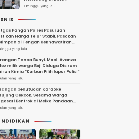
Gambiran, Isu Narkoba
1 minggu yang lalu
Ikut Mencuat
ISNIS
tgas Pangan Polres Pasuruan
stikan Harga Telur Stabil, Pasokan
limpah di Tengah Kekhawatiran
uktuasi
minggu yang lalu
rangan Tanpa Bunyi. Mobil Avanza
loz milik warga Beji Diduga Disiram
iran Kimia “Korban Pilih lapor Polisi”
ulan yang lalu
rangan penutuoan Karaoke
rujung Cekcok, Sesama Warga
gosari Bentrok di Meiko Pandaan
ngga Larut Malam
ulan yang lalu
ENDIDIKAN