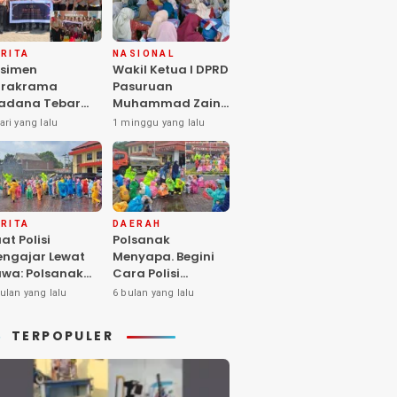
RITA
NASIONAL
simen
Wakil Ketua I DPRD
arakrama
Pasuruan
adana Tebar
Muhammad Zaini
pedulian di
Soroti Krisis
ari yang lalu
1 minggu yang lalu
nti Asuhan
Fasilitas Sekolah
iya Balita SYD,
di Tengah Efisiensi
luk Hangat
Anggaran
lita Terlantar
OLRI Hadir
ngan Hati”
RITA
DAERAH
at Polisi
Polsanak
ngajar Lewat
Menyapa. Begini
wa: Polsanak
Cara Polisi
suruan Sentuh
Mendekatkan
ulan yang lalu
6 bulan yang lalu
sadaran Anak
Keselamatan
jak Dini
kepada Generasi
TERPOPULER
Sejak Usia Dini