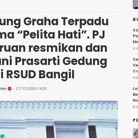
ung Graha Terpadu
B
a “Pelita Hati”. PJ
Sa
Pa
Me
uruan resmikan dan
Fl
4 
ni Prasarti Gedung
Se
Ve
i RSUD Bangil
Ca
4 b
min
La
27/12/2024 14:33
Be
No
Hi
8 b
P