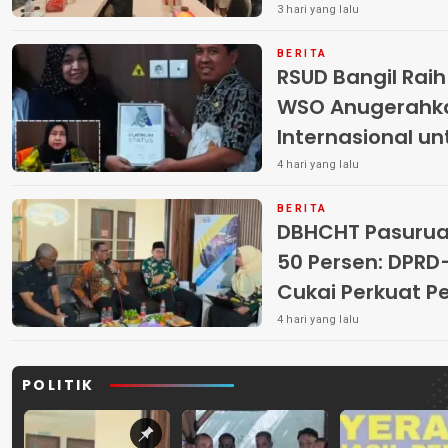
3 hari yang lalu
BERITA
RSUD Bangil Rai
WSO Anugerahk
Internasional u
4 hari yang lalu
BERITA
DBHCHT Pasuruan
50 Persen: DP
Cukai Perkuat 
Peredaran Rokok 
4 hari yang lalu
POLITIK