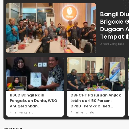
Bangil Diu
Brigade 
Dugaan A
Tempat I
3 hari yang lalu
RSUD Bangil Raih
DBHCHT Pasuruan Anjlok
Pengakuan Dunia, WSO
Lebih dari 50 Persen:
Anugerahkan
DPRD–Pemkab–Bea
Penghargaan
Cukai Perkuat Perang
4 hari yang lalu
4 hari yang lalu
Internasional untuk
Melawan Peredaran
Layanan Stroke
Rokok Ilegal