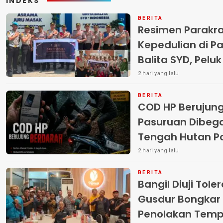
INDEKS
BERITA
Resimen Parakr
Kepedulian di Pa
Balita SYD, Pelu
Terlantar “POLRI
2 hari yang lalu
BERITA
COD HP Berujun
Pasuruan Dibega
Tengah Hutan Polisi Buru Tiga
Pelaku
2 hari yang lalu
BERITA
Bangil Diuji Tole
Gusdur Bongkar
Penolakan Temp