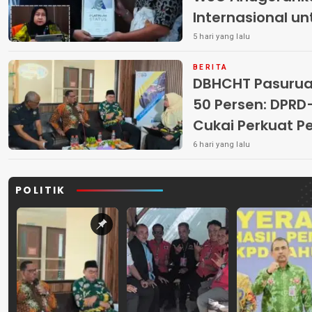
Internasional u
5 hari yang lalu
BERITA
DBHCHT Pasuruan
50 Persen: DP
Cukai Perkuat 
Peredaran Rokok 
6 hari yang lalu
POLITIK