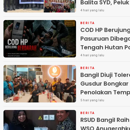
Balita SYD, Pelu
Terlantar “POLRI
4 hari yang lalu
BERITA
COD HP Berujun
Pasuruan Dibega
Tengah Hutan Polisi Buru Tiga
Pelaku
4 hari yang lalu
BERITA
Bangil Diuji Tole
Gusdur Bongkar
Penolakan Temp
5 hari yang lalu
BERITA
RSUD Bangil Rai
WSO Anugerahk