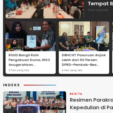
Tempat I
5 hari yang lalu
RSUD Bangil Raih
DBHCHT Pasuruan Anjlok
Pengakuan Dunia, WSO
Lebih dari 50 Persen:
Anugerahkan
DPRD–Pemkab–Bea
Penghargaan
Cukai Perkuat Perang
5 hari yang lalu
6 hari yang lalu
Internasional untuk
Melawan Peredaran
Layanan Stroke
Rokok Ilegal
INDEKS
BERITA
Resimen Parakr
Kepedulian di Pa