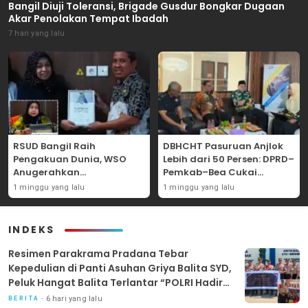
Bangil Diuji Toleransi, Brigade Gusdur Bongkar Dugaan
Akar Penolakan Tempat Ibadah
7 hari yang lalu
RSUD Bangil Raih
DBHCHT Pasuruan Anjlok
Pengakuan Dunia, WSO
Lebih dari 50 Persen: DPRD–
Anugerahkan
Pemkab–Bea Cukai
Penghargaan
Perkuat Perang Melawan
1 minggu yang lalu
1 minggu yang lalu
Internasional untuk
Peredaran Rokok Ilegal
Layanan Stroke
INDEKS
Resimen Parakrama Pradana Tebar
Kepedulian di Panti Asuhan Griya Balita SYD,
Peluk Hangat Balita Terlantar “POLRI Hadir
Dengan Hati”
6 hari yang lalu
BERITA