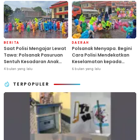
Terlantar “POLRI Hadir
Anggaran
Dengan Hati”
BERITA
DAERAH
Saat Polisi Mengajar Lewat
Polsanak Menyapa. Begini
Tawa: Polsanak Pasuruan
Cara Polisi Mendekatkan
Sentuh Kesadaran Anak
Keselamatan kepada
Sejak Dini
Generasi Sejak Usia Dini
4 bulan yang lalu
6 bulan yang lalu
TERPOPULER