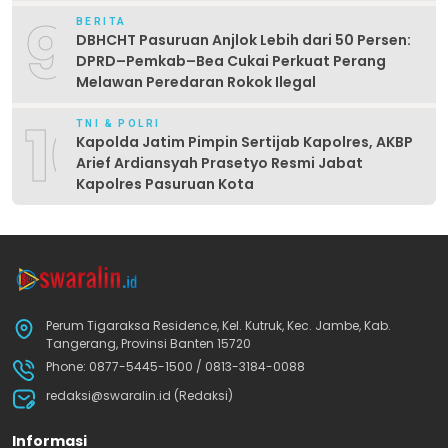
9
BERITA
DBHCHT Pasuruan Anjlok Lebih dari 50 Persen:
DPRD–Pemkab–Bea Cukai Perkuat Perang
Melawan Peredaran Rokok Ilegal
10
TNI & POLRI
Kapolda Jatim Pimpin Sertijab Kapolres, AKBP
Arief Ardiansyah Prasetyo Resmi Jabat
Kapolres Pasuruan Kota
Perum Tigaraksa Residence, Kel. Kutruk, Kec. Jambe, Kab.
Tangerang, Provinsi Banten 15720
Phone: 0877-5445-1500 / 0813-3184-0088
redaksi@swaralin.id (Redaksi)
Informasi