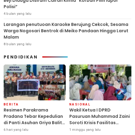
Beji Diduga Disiram Cairan Kimia “Korban Pilih lapor
Polisi”
4 bulan yang lalu
Larangan penutuoan Karaoke Berujung Cekcok, Sesama
Warga Nogosari Bentrok di Meiko Pandaan Hingga Larut
Malam
8 bulan yang lalu
PENDIDIKAN
BERITA
NASIONAL
Resimen Parakrama
Wakil Ketua I DPRD
Pradana Tebar Kepedulian
Pasuruan Muhammad Zaini
di Panti Asuhan Griya Balita
Soroti Krisis Fasilitas
SYD, Peluk Hangat Balita
Sekolah di Tengah Efisiensi
6 hari yang lalu
1 minggu yang lalu