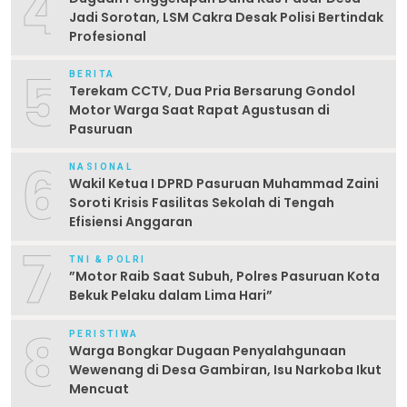
4
Jadi Sorotan, LSM Cakra Desak Polisi Bertindak
Profesional
5
BERITA
Terekam CCTV, Dua Pria Bersarung Gondol
Motor Warga Saat Rapat Agustusan di
Pasuruan
6
NASIONAL
Wakil Ketua I DPRD Pasuruan Muhammad Zaini
Soroti Krisis Fasilitas Sekolah di Tengah
Efisiensi Anggaran
7
TNI & POLRI
‎”Motor Raib Saat Subuh, Polres Pasuruan Kota
Bekuk Pelaku dalam Lima Hari” ‎
8
PERISTIWA
Warga Bongkar Dugaan Penyalahgunaan
Wewenang di Desa Gambiran, Isu Narkoba Ikut
Mencuat