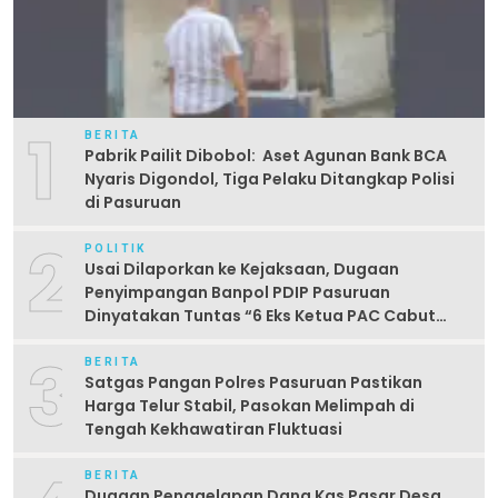
1
BERITA
Pabrik Pailit Dibobol: Aset Agunan Bank BCA
Nyaris Digondol, Tiga Pelaku Ditangkap Polisi
di Pasuruan
2
POLITIK
Usai Dilaporkan ke Kejaksaan, Dugaan
Penyimpangan Banpol PDIP Pasuruan
Dinyatakan Tuntas “6 Eks Ketua PAC Cabut
Laporan”
3
BERITA
Satgas Pangan Polres Pasuruan Pastikan
Harga Telur Stabil, Pasokan Melimpah di
Tengah Kekhawatiran Fluktuasi
BERITA
Dugaan Penggelapan Dana Kas Pasar Desa