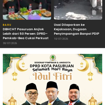
Usai Dilaporkan ke
BARU
DBHCHT Pasuruan Anjlok
Kejaksaan, Dugaan
Lebih dari 50 Persen: DPRD–
Penyimpangan Banpol PDIP
Pemkab–Bea Cukai Perkuat
Pasuruan Dinyatakan
10/07/2026
Perang Melawan Peredaran
Tuntas “6 Eks Ketua PAC
30/07/2026
Rokok Ilegal
Cabut Laporan”