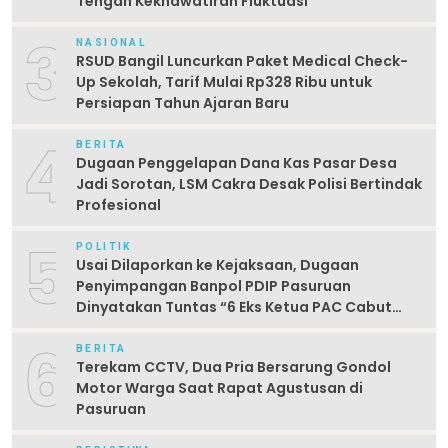
Tengah Kekhawatiran Fluktuasi
3
NASIONAL
RSUD Bangil Luncurkan Paket Medical Check-
Up Sekolah, Tarif Mulai Rp328 Ribu untuk
Persiapan Tahun Ajaran Baru
4
BERITA
Dugaan Penggelapan Dana Kas Pasar Desa
Jadi Sorotan, LSM Cakra Desak Polisi Bertindak
Profesional
5
POLITIK
Usai Dilaporkan ke Kejaksaan, Dugaan
Penyimpangan Banpol PDIP Pasuruan
Dinyatakan Tuntas “6 Eks Ketua PAC Cabut
Laporan”
6
BERITA
Terekam CCTV, Dua Pria Bersarung Gondol
Motor Warga Saat Rapat Agustusan di
Pasuruan