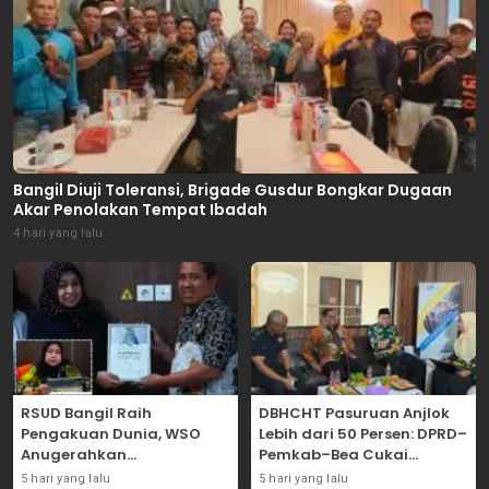
Bangil Diuji Toleransi, Brigade Gusdur Bongkar Dugaan
Akar Penolakan Tempat Ibadah
4 hari yang lalu
RSUD Bangil Raih
DBHCHT Pasuruan Anjlok
Pengakuan Dunia, WSO
Lebih dari 50 Persen: DPRD–
Anugerahkan
Pemkab–Bea Cukai
Penghargaan
Perkuat Perang Melawan
5 hari yang lalu
5 hari yang lalu