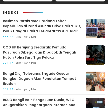
Internasional untuk
Peredaran Rokok Ilegal
Layanan Stroke
INDEKS
Resimen Parakrama Pradana Tebar
Kepedulian di Panti Asuhan Griya Balita SYD,
Peluk Hangat Balita Terlantar “POLRI Hadir
Dengan Hati”
3 hari yang lalu
BERITA
COD HP Berujung Berdarah: Pemuda
Pasuruan Dibegal dan Dibacok di Tengah
Hutan Polisi Buru Tiga Pelaku
3 hari yang lalu
BERITA
Bangil Diuji Toleransi, Brigade Gusdur
Bongkar Dugaan Akar Penolakan Tempat
Ibadah
4 hari yang lalu
BERITA
RSUD Bangil Raih Pengakuan Dunia, WSO
Anugerahkan Penghargaan Internasional