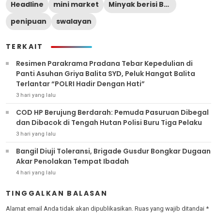
Headline
mini market
Minyak berisi Batako
penipuan
swalayan
TERKAIT
Resimen Parakrama Pradana Tebar Kepedulian di
Panti Asuhan Griya Balita SYD, Peluk Hangat Balita
Terlantar “POLRI Hadir Dengan Hati”
3 hari yang lalu
COD HP Berujung Berdarah: Pemuda Pasuruan Dibegal
dan Dibacok di Tengah Hutan Polisi Buru Tiga Pelaku
3 hari yang lalu
Bangil Diuji Toleransi, Brigade Gusdur Bongkar Dugaan
Akar Penolakan Tempat Ibadah
4 hari yang lalu
TINGGALKAN BALASAN
Alamat email Anda tidak akan dipublikasikan.
Ruas yang wajib ditandai
*