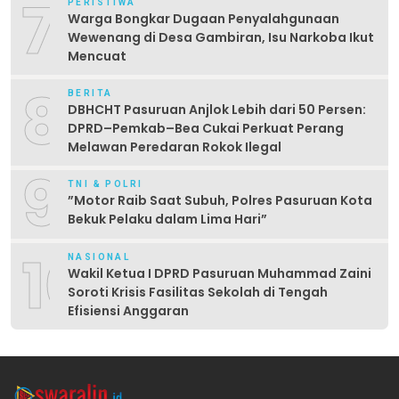
7
PERISTIWA
Warga Bongkar Dugaan Penyalahgunaan
Wewenang di Desa Gambiran, Isu Narkoba Ikut
Mencuat
8
BERITA
DBHCHT Pasuruan Anjlok Lebih dari 50 Persen:
DPRD–Pemkab–Bea Cukai Perkuat Perang
Melawan Peredaran Rokok Ilegal
9
TNI & POLRI
‎”Motor Raib Saat Subuh, Polres Pasuruan Kota
Bekuk Pelaku dalam Lima Hari” ‎
10
NASIONAL
Wakil Ketua I DPRD Pasuruan Muhammad Zaini
Soroti Krisis Fasilitas Sekolah di Tengah
Efisiensi Anggaran