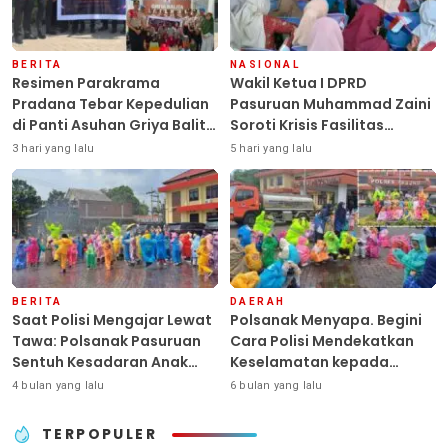
BERITA
NASIONAL
Resimen Parakrama
Wakil Ketua I DPRD
Pradana Tebar Kepedulian
Pasuruan Muhammad Zaini
di Panti Asuhan Griya Balita
Soroti Krisis Fasilitas
SYD, Peluk Hangat Balita
Sekolah di Tengah Efisiensi
3 hari yang lalu
5 hari yang lalu
Terlantar “POLRI Hadir
Anggaran
Dengan Hati”
BERITA
DAERAH
Saat Polisi Mengajar Lewat
Polsanak Menyapa. Begini
Tawa: Polsanak Pasuruan
Cara Polisi Mendekatkan
Sentuh Kesadaran Anak
Keselamatan kepada
Sejak Dini
Generasi Sejak Usia Dini
4 bulan yang lalu
6 bulan yang lalu
TERPOPULER