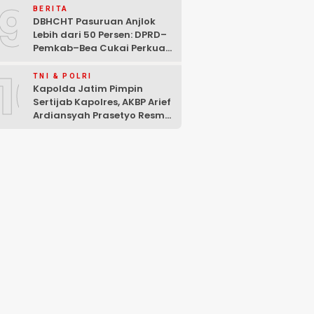
9
BERITA
DBHCHT Pasuruan Anjlok
Lebih dari 50 Persen: DPRD–
Pemkab–Bea Cukai Perkuat
Perang Melawan Peredaran
10
Rokok Ilegal
TNI & POLRI
Kapolda Jatim Pimpin
Sertijab Kapolres, AKBP Arief
Ardiansyah Prasetyo Resmi
Jabat Kapolres Pasuruan
Kota