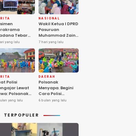
RITA
NASIONAL
simen
Wakil Ketua I DPRD
arakrama
Pasuruan
adana Tebar
Muhammad Zaini
pedulian di
Soroti Krisis
ari yang lalu
7 hari yang lalu
nti Asuhan
Fasilitas Sekolah
iya Balita SYD,
di Tengah Efisiensi
luk Hangat
Anggaran
lita Terlantar
OLRI Hadir
ngan Hati”
RITA
DAERAH
at Polisi
Polsanak
ngajar Lewat
Menyapa. Begini
wa: Polsanak
Cara Polisi
suruan Sentuh
Mendekatkan
ulan yang lalu
6 bulan yang lalu
sadaran Anak
Keselamatan
jak Dini
kepada Generasi
TERPOPULER
Sejak Usia Dini