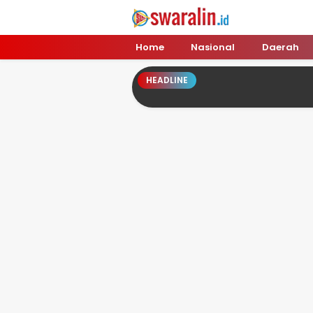
Swara Lin
Independent, Tajam & Profesional
Home
Nasional
Daerah
HEADLINE