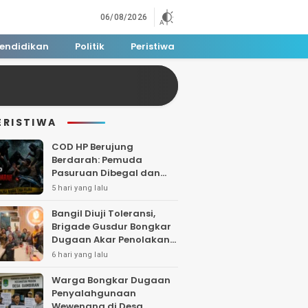
06/08/2026
endidikan
Politik
Peristiwa
ERISTIWA
COD HP Berujung
Berdarah: Pemuda
Pasuruan Dibegal dan
Dibacok di Tengah Hutan
5 hari yang lalu
Polisi Buru Tiga Pelaku
Bangil Diuji Toleransi,
Brigade Gusdur Bongkar
Dugaan Akar Penolakan
Tempat Ibadah
6 hari yang lalu
Warga Bongkar Dugaan
Penyalahgunaan
Wewenang di Desa