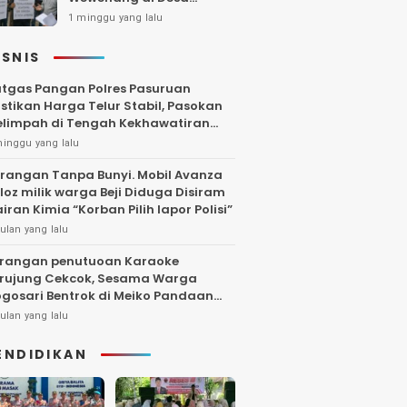
Gambiran, Isu Narkoba
1 minggu yang lalu
Ikut Mencuat
ISNIS
tgas Pangan Polres Pasuruan
stikan Harga Telur Stabil, Pasokan
limpah di Tengah Kekhawatiran
uktuasi
minggu yang lalu
rangan Tanpa Bunyi. Mobil Avanza
loz milik warga Beji Diduga Disiram
iran Kimia “Korban Pilih lapor Polisi”
ulan yang lalu
rangan penutuoan Karaoke
rujung Cekcok, Sesama Warga
gosari Bentrok di Meiko Pandaan
ngga Larut Malam
ulan yang lalu
ENDIDIKAN