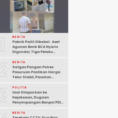
1
BERITA
Pabrik Pailit Dibobol: Aset
Agunan Bank BCA Nyaris
Digondol, Tiga Pelaku
Ditangkap Polisi di
2
Pasuruan
BERITA
Satgas Pangan Polres
Pasuruan Pastikan Harga
Telur Stabil, Pasokan
Melimpah di Tengah
3
Kekhawatiran Fluktuasi
POLITIK
Usai Dilaporkan ke
Kejaksaan, Dugaan
Penyimpangan Banpol PDIP
Pasuruan Dinyatakan
Tuntas “6 Eks Ketua PAC
BERITA
Cabut Laporan”
Terekam CCTV, Dua Pria