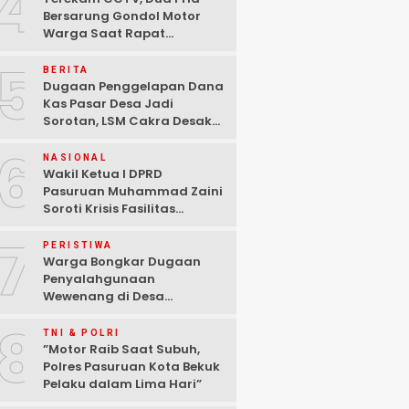
4
Bersarung Gondol Motor
Warga Saat Rapat
Agustusan di Pasuruan
5
BERITA
Dugaan Penggelapan Dana
Kas Pasar Desa Jadi
Sorotan, LSM Cakra Desak
Polisi Bertindak Profesional
6
NASIONAL
Wakil Ketua I DPRD
Pasuruan Muhammad Zaini
Soroti Krisis Fasilitas
Sekolah di Tengah Efisiensi
7
Anggaran
PERISTIWA
Warga Bongkar Dugaan
Penyalahgunaan
Wewenang di Desa
Gambiran, Isu Narkoba Ikut
8
Mencuat
TNI & POLRI
‎”Motor Raib Saat Subuh,
Polres Pasuruan Kota Bekuk
Pelaku dalam Lima Hari” ‎