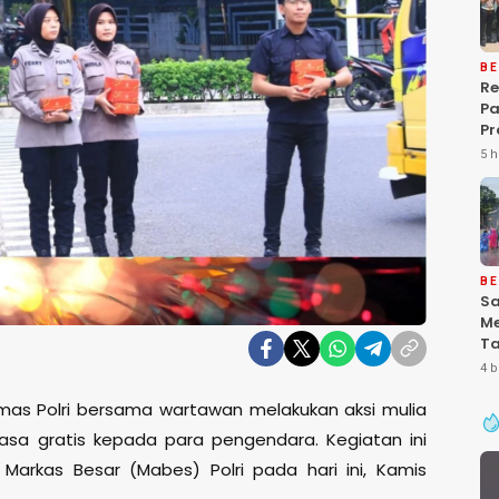
BE
Re
P
Pr
Ke
5 h
Pa
Gr
Pe
Ba
“P
De
BE
Sa
Me
Ta
Pa
4 b
Ke
Se
umas Polri bersama wartawan melakukan aksi mulia
uasa gratis kepada para pengendara. Kegiatan ini
Markas Besar (Mabes) Polri pada hari ini, Kamis