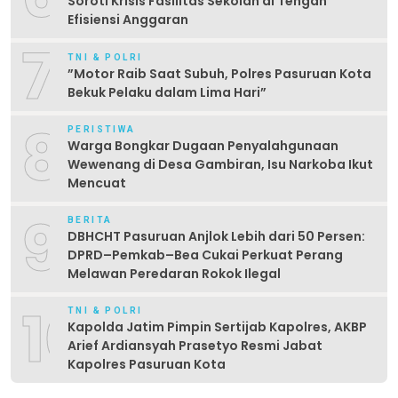
Soroti Krisis Fasilitas Sekolah di Tengah
Efisiensi Anggaran
7
TNI & POLRI
‎”Motor Raib Saat Subuh, Polres Pasuruan Kota
Bekuk Pelaku dalam Lima Hari” ‎
8
PERISTIWA
Warga Bongkar Dugaan Penyalahgunaan
Wewenang di Desa Gambiran, Isu Narkoba Ikut
Mencuat
9
BERITA
DBHCHT Pasuruan Anjlok Lebih dari 50 Persen:
DPRD–Pemkab–Bea Cukai Perkuat Perang
Melawan Peredaran Rokok Ilegal
10
TNI & POLRI
Kapolda Jatim Pimpin Sertijab Kapolres, AKBP
Arief Ardiansyah Prasetyo Resmi Jabat
Kapolres Pasuruan Kota