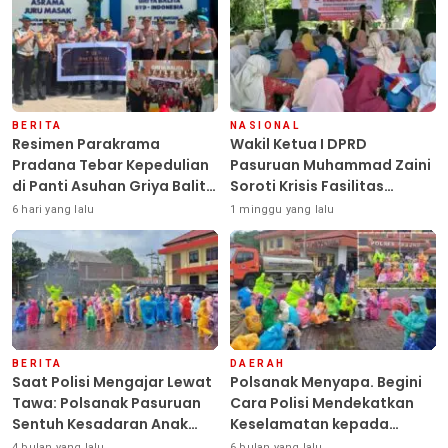
BERITA
NASIONAL
Resimen Parakrama
Wakil Ketua I DPRD
Pradana Tebar Kepedulian
Pasuruan Muhammad Zaini
di Panti Asuhan Griya Balita
Soroti Krisis Fasilitas
SYD, Peluk Hangat Balita
Sekolah di Tengah Efisiensi
6 hari yang lalu
1 minggu yang lalu
Terlantar “POLRI Hadir
Anggaran
Dengan Hati”
BERITA
DAERAH
Saat Polisi Mengajar Lewat
Polsanak Menyapa. Begini
Tawa: Polsanak Pasuruan
Cara Polisi Mendekatkan
Sentuh Kesadaran Anak
Keselamatan kepada
Sejak Dini
Generasi Sejak Usia Dini
4 bulan yang lalu
6 bulan yang lalu