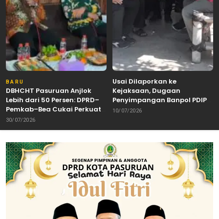
Usai Dilaporkan ke
BARU
DBHCHT Pasuruan Anjlok
Kejaksaan, Dugaan
Lebih dari 50 Persen: DPRD–
Penyimpangan Banpol PDIP
Pemkab–Bea Cukai Perkuat
Pasuruan Dinyatakan
10/07/2026
Perang Melawan Peredaran
Tuntas “6 Eks Ketua PAC
30/07/2026
Rokok Ilegal
Cabut Laporan”