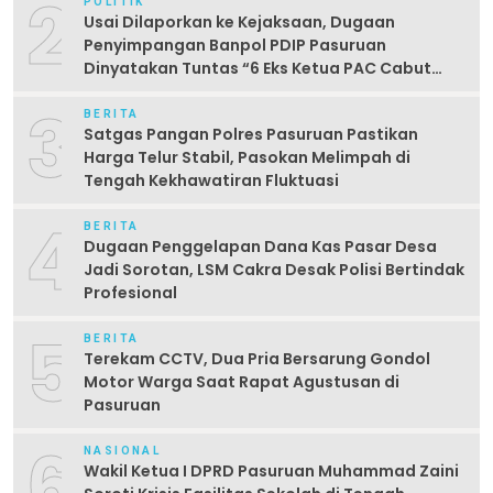
2
POLITIK
Usai Dilaporkan ke Kejaksaan, Dugaan
Penyimpangan Banpol PDIP Pasuruan
Dinyatakan Tuntas “6 Eks Ketua PAC Cabut
Laporan”
3
BERITA
Satgas Pangan Polres Pasuruan Pastikan
Harga Telur Stabil, Pasokan Melimpah di
Tengah Kekhawatiran Fluktuasi
4
BERITA
Dugaan Penggelapan Dana Kas Pasar Desa
Jadi Sorotan, LSM Cakra Desak Polisi Bertindak
Profesional
5
BERITA
Terekam CCTV, Dua Pria Bersarung Gondol
Motor Warga Saat Rapat Agustusan di
Pasuruan
6
NASIONAL
Wakil Ketua I DPRD Pasuruan Muhammad Zaini