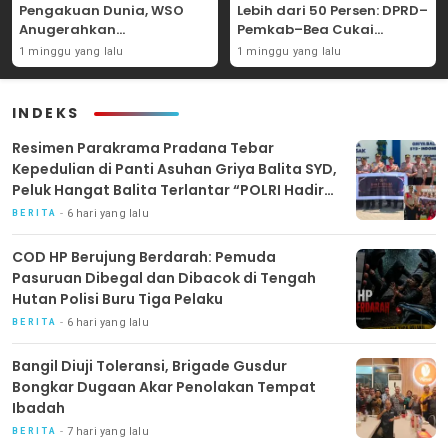
Pengakuan Dunia, WSO
Lebih dari 50 Persen: DPRD–
Anugerahkan
Pemkab–Bea Cukai
Penghargaan
Perkuat Perang Melawan
1 minggu yang lalu
1 minggu yang lalu
Internasional untuk
Peredaran Rokok Ilegal
Layanan Stroke
INDEKS
Resimen Parakrama Pradana Tebar
Kepedulian di Panti Asuhan Griya Balita SYD,
Peluk Hangat Balita Terlantar “POLRI Hadir
Dengan Hati”
6 hari yang lalu
BERITA
COD HP Berujung Berdarah: Pemuda
Pasuruan Dibegal dan Dibacok di Tengah
Hutan Polisi Buru Tiga Pelaku
6 hari yang lalu
BERITA
Bangil Diuji Toleransi, Brigade Gusdur
Bongkar Dugaan Akar Penolakan Tempat
Ibadah
7 hari yang lalu
BERITA