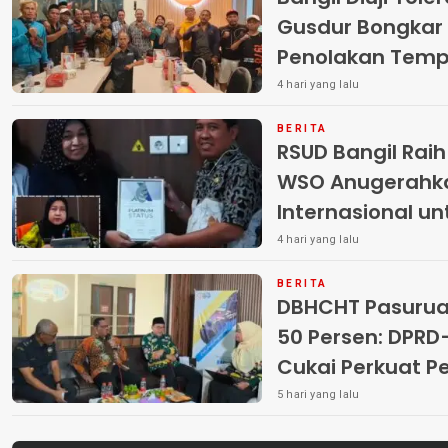
Gusdur Bongkar
Penolakan Temp
4 hari yang lalu
BERITA
RSUD Bangil Rai
WSO Anugerahk
Internasional u
4 hari yang lalu
BERITA
DBHCHT Pasuruan
50 Persen: DP
Cukai Perkuat 
Peredaran Rokok 
5 hari yang lalu