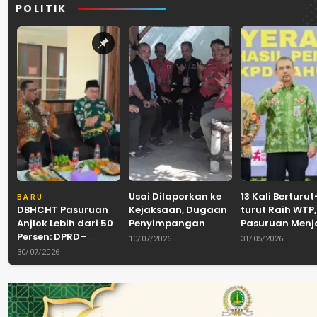
POLITIK
Usai Dilaporkan ke
13 Kali Berturut
BARU
DBHCHT Pasuruan
Kejaksaan, Dugaan
turut Raih WTP,
Anjlok Lebih dari 50
Penyimpangan
Pasuruan Men
Persen: DPRD–
Banpol PDIP
Tradisi
10/07/2026
31/05/2026
Pemkab–Bea Cukai
Pasuruan
Akuntabilitas d
30/07/2026
Perkuat Perang
Dinyatakan Tuntas
Tengah Tuntu
Melawan Peredaran
“6 Eks Ketua PAC
Pelayanan Publ
Rokok Ilegal
Cabut Laporan”