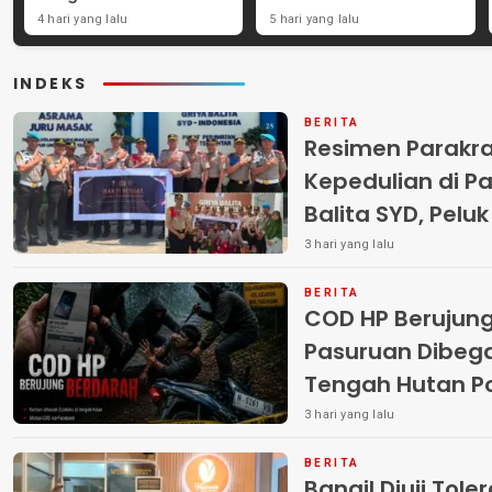
Penghargaan
Cukai Perkuat Perang
4 hari yang lalu
5 hari yang lalu
Internasional untuk
Melawan Peredaran
Layanan Stroke
Rokok Ilegal
INDEKS
BERITA
Resimen Parakr
Kepedulian di Pa
Balita SYD, Pelu
Terlantar “POLRI
3 hari yang lalu
BERITA
COD HP Berujun
Pasuruan Dibega
Tengah Hutan Polisi Buru Tiga
Pelaku
3 hari yang lalu
BERITA
Bangil Diuji Tole