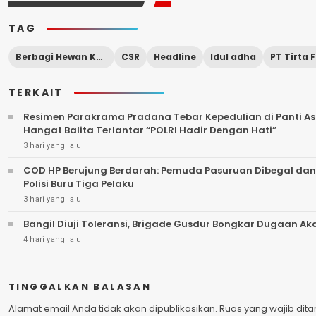
TAG
Berbagi Hewan Kurban
CSR
Headline
Idul adha
TERKAIT
Resimen Parakrama Pradana Tebar Kepedulian di Panti Asu
Hangat Balita Terlantar “POLRI Hadir Dengan Hati”
3 hari yang lalu
COD HP Berujung Berdarah: Pemuda Pasuruan Dibegal dan
Polisi Buru Tiga Pelaku
3 hari yang lalu
Bangil Diuji Toleransi, Brigade Gusdur Bongkar Dugaan A
4 hari yang lalu
TINGGALKAN BALASAN
Alamat email Anda tidak akan dipublikasikan.
Ruas yang wajib dit