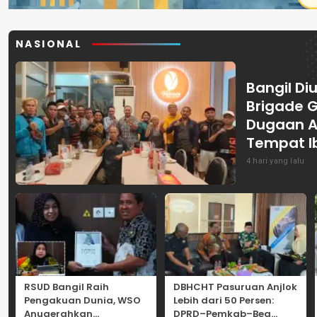
NASIONAL
Bangil Diu
Brigade 
Dugaan A
Tempat I
4 hari yang lalu
RSUD Bangil Raih
DBHCHT Pasuruan Anjlok
Pengakuan Dunia, WSO
Lebih dari 50 Persen:
Anugerahkan
DPRD–Pemkab–Bea