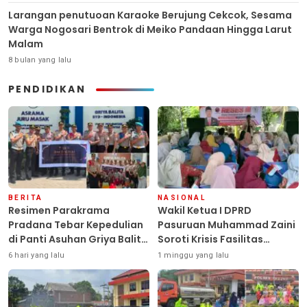
Larangan penutuoan Karaoke Berujung Cekcok, Sesama
Warga Nogosari Bentrok di Meiko Pandaan Hingga Larut
Malam
8 bulan yang lalu
PENDIDIKAN
BERITA
NASIONAL
Resimen Parakrama
Wakil Ketua I DPRD
Pradana Tebar Kepedulian
Pasuruan Muhammad Zaini
di Panti Asuhan Griya Balita
Soroti Krisis Fasilitas
SYD, Peluk Hangat Balita
Sekolah di Tengah Efisiensi
6 hari yang lalu
1 minggu yang lalu
Terlantar “POLRI Hadir
Anggaran
Dengan Hati”