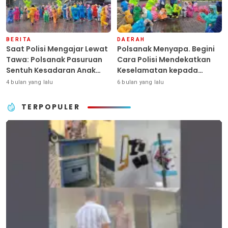
BERITA
DAERAH
Saat Polisi Mengajar Lewat
Polsanak Menyapa. Begini
Tawa: Polsanak Pasuruan
Cara Polisi Mendekatkan
Sentuh Kesadaran Anak
Keselamatan kepada
Sejak Dini
Generasi Sejak Usia Dini
4 bulan yang lalu
6 bulan yang lalu
TERPOPULER