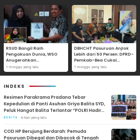
RSUD Bangil Raih
DBHCHT Pasuruan Anjlok
Pengakuan Dunia, WSO
Lebih dari 50 Persen: DPRD–
Anugerahkan
Pemkab–Bea Cukai
Penghargaan
Perkuat Perang Melawan
1 minggu yang lalu
1 minggu yang lalu
Internasional untuk
Peredaran Rokok Ilegal
Layanan Stroke
INDEKS
Resimen Parakrama Pradana Tebar
Kepedulian di Panti Asuhan Griya Balita SYD,
Peluk Hangat Balita Terlantar “POLRI Hadir
Dengan Hati”
6 hari yang lalu
BERITA
COD HP Berujung Berdarah: Pemuda
Pasuruan Dibegal dan Dibacok di Tengah