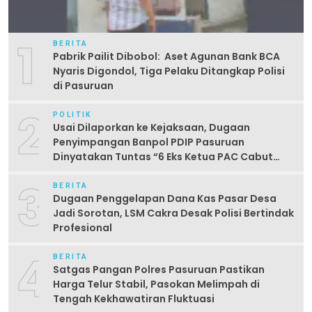
1
BERITA
Pabrik Pailit Dibobol: Aset Agunan Bank BCA
Nyaris Digondol, Tiga Pelaku Ditangkap Polisi
di Pasuruan
2
POLITIK
Usai Dilaporkan ke Kejaksaan, Dugaan
Penyimpangan Banpol PDIP Pasuruan
Dinyatakan Tuntas “6 Eks Ketua PAC Cabut
Laporan”
3
BERITA
Dugaan Penggelapan Dana Kas Pasar Desa
Jadi Sorotan, LSM Cakra Desak Polisi Bertindak
Profesional
4
BERITA
Satgas Pangan Polres Pasuruan Pastikan
Harga Telur Stabil, Pasokan Melimpah di
Tengah Kekhawatiran Fluktuasi