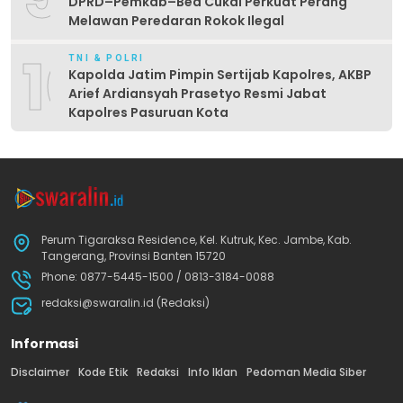
DPRD–Pemkab–Bea Cukai Perkuat Perang
Melawan Peredaran Rokok Ilegal
10
TNI & POLRI
Kapolda Jatim Pimpin Sertijab Kapolres, AKBP
Arief Ardiansyah Prasetyo Resmi Jabat
Kapolres Pasuruan Kota
Perum Tigaraksa Residence, Kel. Kutruk, Kec. Jambe, Kab.
Tangerang, Provinsi Banten 15720
Phone: 0877-5445-1500 / 0813-3184-0088
redaksi@swaralin.id (Redaksi)
Informasi
Disclaimer
Kode Etik
Redaksi
Info Iklan
Pedoman Media Siber