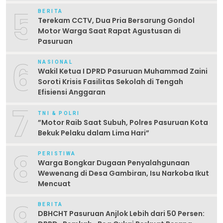
5
BERITA
Terekam CCTV, Dua Pria Bersarung Gondol
Motor Warga Saat Rapat Agustusan di
Pasuruan
6
NASIONAL
Wakil Ketua I DPRD Pasuruan Muhammad Zaini
Soroti Krisis Fasilitas Sekolah di Tengah
Efisiensi Anggaran
7
TNI & POLRI
‎”Motor Raib Saat Subuh, Polres Pasuruan Kota
Bekuk Pelaku dalam Lima Hari” ‎
8
PERISTIWA
Warga Bongkar Dugaan Penyalahgunaan
Wewenang di Desa Gambiran, Isu Narkoba Ikut
Mencuat
9
BERITA
DBHCHT Pasuruan Anjlok Lebih dari 50 Persen: