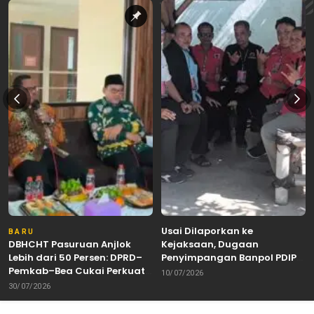
Usai Dilaporkan ke
BARU
DBHCHT Pasuruan Anjlok
Kejaksaan, Dugaan
Lebih dari 50 Persen: DPRD–
Penyimpangan Banpol PDIP
Pemkab–Bea Cukai Perkuat
Pasuruan Dinyatakan
10/07/2026
Perang Melawan Peredaran
Tuntas “6 Eks Ketua PAC
30/07/2026
Rokok Ilegal
Cabut Laporan”