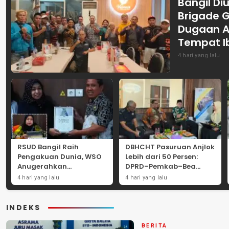
Bangil Diu
Brigade 
Dugaan A
Tempat I
4 hari yang lalu
RSUD Bangil Raih
DBHCHT Pasuruan Anjlok
Pengakuan Dunia, WSO
Lebih dari 50 Persen:
Anugerahkan
DPRD–Pemkab–Bea
Penghargaan
Cukai Perkuat Perang
4 hari yang lalu
4 hari yang lalu
Internasional untuk
Melawan Peredaran
Layanan Stroke
Rokok Ilegal
INDEKS
BERITA