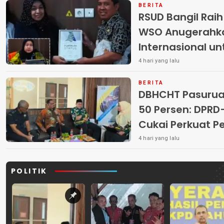
BERITA
RSUD Bangil Rai
WSO Anugerahk
Internasional u
4 hari yang lalu
BERITA
DBHCHT Pasuruan
50 Persen: DP
Cukai Perkuat 
Peredaran Rokok 
4 hari yang lalu
POLITIK