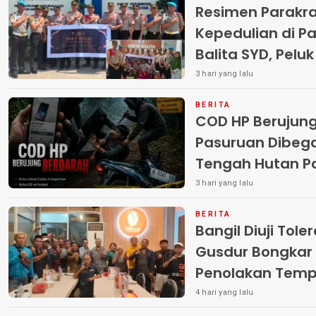
Resimen Parakr
Kepedulian di Pa
Balita SYD, Pelu
Terlantar “POLRI
3 hari yang lalu
BERITA
COD HP Berujun
Pasuruan Dibega
Tengah Hutan Polisi Buru Tiga
Pelaku
3 hari yang lalu
BERITA
Bangil Diuji Tole
Gusdur Bongkar
Penolakan Temp
4 hari yang lalu