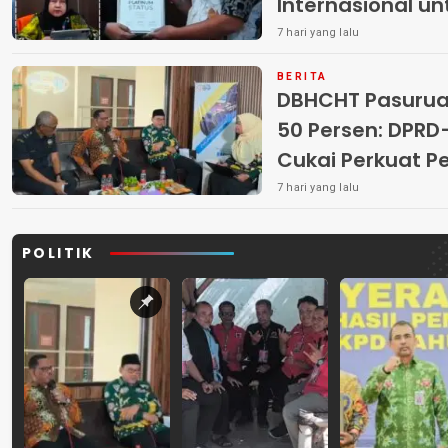
Internasional u
7 hari yang lalu
BERITA
DBHCHT Pasuruan
50 Persen: DP
Cukai Perkuat 
Peredaran Rokok 
7 hari yang lalu
POLITIK