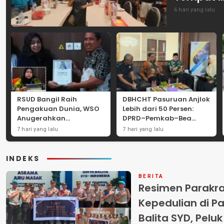
6 hari yang lalu
RSUD Bangil Raih
DBHCHT Pasuruan Anjlok
Pengakuan Dunia, WSO
Lebih dari 50 Persen:
Anugerahkan
DPRD–Pemkab–Bea
Penghargaan
Cukai Perkuat Perang
7 hari yang lalu
7 hari yang lalu
Internasional untuk
Melawan Peredaran
Layanan Stroke
Rokok Ilegal
INDEKS
BERITA
Resimen Parakr
Kepedulian di Pa
Balita SYD, Pelu