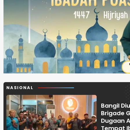
NASIONAL
Bangil Diu
Brigade 
Dugaan A
Tempat I