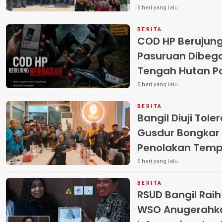
Terlantar “POLRI
5 hari yang lalu
BERITA
COD HP Berujun
Pasuruan Dibega
Tengah Hutan Polisi Buru Tiga
Pelaku
5 hari yang lalu
BERITA
Bangil Diuji Tole
Gusdur Bongkar
Penolakan Temp
6 hari yang lalu
BERITA
RSUD Bangil Rai
WSO Anugerahk