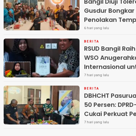
Bangil Diuji Tole
Gusdur Bongkar
Penolakan Temp
6 hari yang lalu
BERITA
RSUD Bangil Rai
WSO Anugerahk
Internasional u
7 hari yang lalu
BERITA
DBHCHT Pasuruan
50 Persen: DP
Cukai Perkuat 
Peredaran Rokok 
7 hari yang lalu