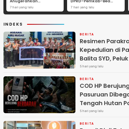
Anugerahkan
DPRD–Pemkab–Bea
Penghargaan
Cukai Perkuat Perang
7 hari yang lalu
7 hari yang lalu
Internasional untuk
Melawan Peredaran
Layanan Stroke
Rokok Ilegal
INDEKS
BERITA
Resimen Parakr
Kepedulian di Pa
Balita SYD, Pelu
Terlantar “POLRI
5 hari yang lalu
BERITA
COD HP Berujun
Pasuruan Dibega
Tengah Hutan Polisi Buru Tiga
Pelaku
5 hari yang lalu
BERITA