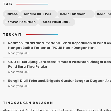
TAG
Baksos
Dandim 0819 Pasuruan
Gelar Khitanan massal
Headlin
Pemkot Pasuruan
Polres Pasuruan Kita
TERKAIT
Resimen Parakrama Pradana Tebar Kepedulian di Panti Asu
Hangat Balita Terlantar “POLRI Hadir Dengan Hati”
5 hari yang lalu
COD HP Berujung Berdarah: Pemuda Pasuruan Dibegal dan
Polisi Buru Tiga Pelaku
5 hari yang lalu
Bangil Diuji Toleransi, Brigade Gusdur Bongkar Dugaan A
6 hari yang lalu
TINGGALKAN BALASAN
Alamat email Anda tidak akan dipublikasikan.
Ruas yang wajib dit