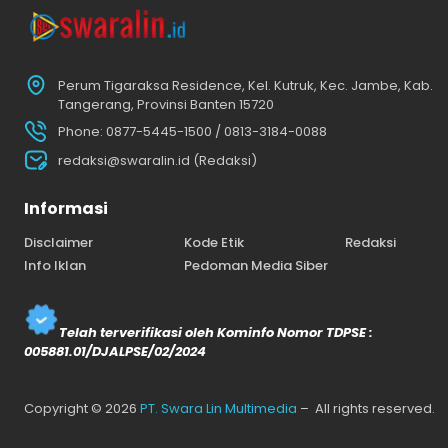
Perum Tigaraksa Residence, Kel. Kutruk, Kec. Jambe, Kab.
Tangerang, Provinsi Banten 15720
Phone: 0877-5445-1500 / 0813-3184-0088
redaksi@swaralin.id (Redaksi)
Informasi
Disclaimer
Kode Etik
Redaksi
Info Iklan
Pedoman Media Siber
Telah terverifikasi oleh Kominfo Nomor TDPSE :
005881.01/DJALPSE/02/2024
Copyright © 2026
PT. Swara Lin Multimedia
– All rights reserved.