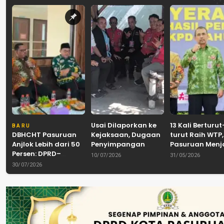
Usai Dilaporkan ke
13 Kali Berturut
BARU
DBHCHT Pasuruan
Kejaksaan, Dugaan
turut Raih WTP,
Anjlok Lebih dari 50
Penyimpangan
Pasuruan Men
Persen: DPRD–
Banpol PDIP
Tradisi
10/07/2026
31/05/2026
Pemkab–Bea Cukai
Pasuruan
Akuntabilitas d
30/07/2026
Perkuat Perang
Dinyatakan Tuntas
Tengah Tuntu
Melawan Peredaran
“6 Eks Ketua PAC
Pelayanan Publ
Rokok Ilegal
Cabut Laporan”