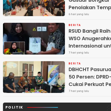
Gusdur Bongkar
Penolakan Temp
6 hari yang lalu
BERITA
RSUD Bangil Rai
WSO Anugerahk
Internasional u
7 hari yang lalu
BERITA
DBHCHT Pasuruan
50 Persen: DP
Cukai Perkuat 
Peredaran Rokok 
7 hari yang lalu
POLITIK