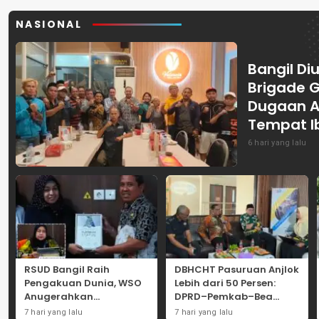
NASIONAL
Bangil Diu
Brigade 
Dugaan A
Tempat I
6 hari yang lalu
RSUD Bangil Raih
DBHCHT Pasuruan Anjlok
Pengakuan Dunia, WSO
Lebih dari 50 Persen:
Anugerahkan
DPRD–Pemkab–Bea
Penghargaan
Cukai Perkuat Perang
7 hari yang lalu
7 hari yang lalu