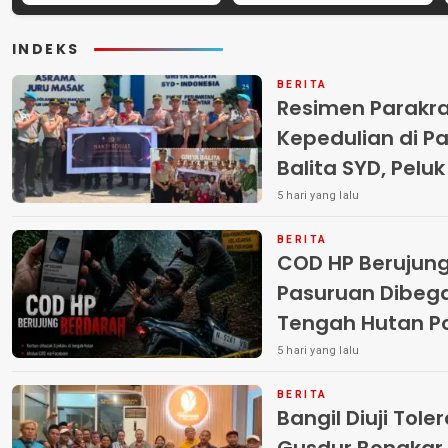
Internasional untuk
Melawan Peredaran
Layanan Stroke
Rokok Ilegal
INDEKS
BERITA
Resimen Parakr
Kepedulian di Pa
Balita SYD, Pelu
Terlantar “POLRI
5 hari yang lalu
BERITA
COD HP Berujun
Pasuruan Dibega
Tengah Hutan Polisi Buru Tiga
Pelaku
5 hari yang lalu
BERITA
Bangil Diuji Tole