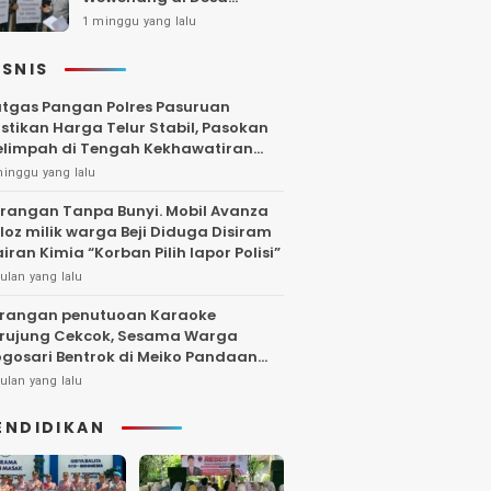
Gambiran, Isu Narkoba
1 minggu yang lalu
Ikut Mencuat
ISNIS
tgas Pangan Polres Pasuruan
stikan Harga Telur Stabil, Pasokan
limpah di Tengah Kekhawatiran
uktuasi
minggu yang lalu
rangan Tanpa Bunyi. Mobil Avanza
loz milik warga Beji Diduga Disiram
iran Kimia “Korban Pilih lapor Polisi”
ulan yang lalu
rangan penutuoan Karaoke
rujung Cekcok, Sesama Warga
gosari Bentrok di Meiko Pandaan
ngga Larut Malam
ulan yang lalu
ENDIDIKAN