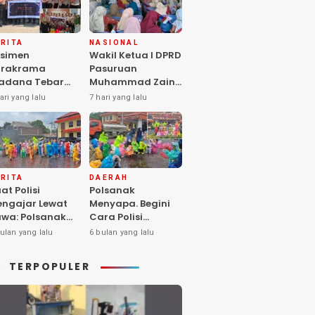
RITA
NASIONAL
simen
Wakil Ketua I DPRD
arakrama
Pasuruan
adana Tebar
Muhammad Zaini
pedulian di
Soroti Krisis
ari yang lalu
7 hari yang lalu
nti Asuhan
Fasilitas Sekolah
iya Balita SYD,
di Tengah Efisiensi
luk Hangat
Anggaran
lita Terlantar
OLRI Hadir
ngan Hati”
RITA
DAERAH
at Polisi
Polsanak
ngajar Lewat
Menyapa. Begini
wa: Polsanak
Cara Polisi
suruan Sentuh
Mendekatkan
ulan yang lalu
6 bulan yang lalu
sadaran Anak
Keselamatan
jak Dini
kepada Generasi
TERPOPULER
Sejak Usia Dini