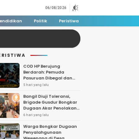
06/08/2026
endidikan
Politik
Peristiwa
ERISTIWA
COD HP Berujung
Berdarah: Pemuda
Pasuruan Dibegal dan
Dibacok di Tengah Hutan
5 hari yang lalu
Polisi Buru Tiga Pelaku
Bangil Diuji Toleransi,
Brigade Gusdur Bongkar
Dugaan Akar Penolakan
Tempat Ibadah
6 hari yang lalu
Warga Bongkar Dugaan
Penyalahgunaan
Wewenang di Desa