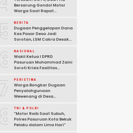
4
Bersarung Gondol Motor
Warga Saat Rapat
Agustusan di Pasuruan
5
BERITA
Dugaan Penggelapan Dana
Kas Pasar Desa Jadi
Sorotan, LSM Cakra Desak
Polisi Bertindak Profesional
6
NASIONAL
Wakil Ketua I DPRD
Pasuruan Muhammad Zaini
Soroti Krisis Fasilitas
Sekolah di Tengah Efisiensi
7
Anggaran
PERISTIWA
Warga Bongkar Dugaan
Penyalahgunaan
Wewenang di Desa
Gambiran, Isu Narkoba Ikut
8
Mencuat
TNI & POLRI
‎”Motor Raib Saat Subuh,
Polres Pasuruan Kota Bekuk
Pelaku dalam Lima Hari” ‎