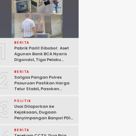
1
BERITA
Pabrik Pailit Dibobol: Aset
Agunan Bank BCA Nyaris
Digondol, Tiga Pelaku
Ditangkap Polisi di
2
Pasuruan
BERITA
Satgas Pangan Polres
Pasuruan Pastikan Harga
Telur Stabil, Pasokan
Melimpah di Tengah
3
Kekhawatiran Fluktuasi
POLITIK
Usai Dilaporkan ke
Kejaksaan, Dugaan
Penyimpangan Banpol PDIP
Pasuruan Dinyatakan
Tuntas “6 Eks Ketua PAC
BERITA
Cabut Laporan”
Terekam CCTV, Dua Pria