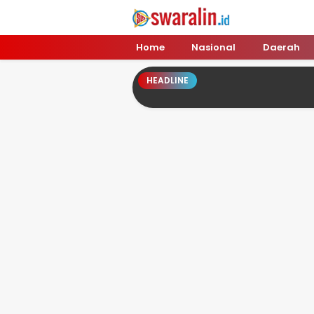
Swara Lin
Independent, Tajam & Profesional
Home
Nasional
Daerah
HEADLINE