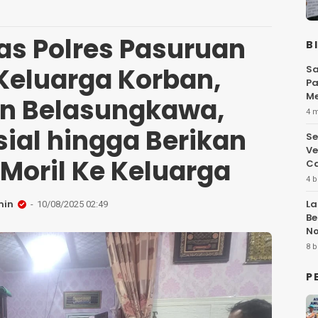
as Polres Pasuruan
B
Keluarga Korban,
Sa
Pa
Me
n Belasungkawa,
Fl
4 
ial hingga Berikan
Se
Ve
Moril Ke Keluarga
Ca
4 b
min
La
10/08/2025 02:49
Be
No
Hi
8 b
P