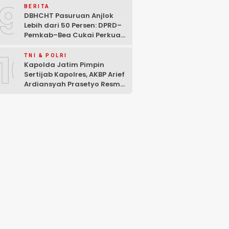
9
BERITA
DBHCHT Pasuruan Anjlok
Lebih dari 50 Persen: DPRD–
Pemkab–Bea Cukai Perkuat
Perang Melawan Peredaran
10
Rokok Ilegal
TNI & POLRI
Kapolda Jatim Pimpin
Sertijab Kapolres, AKBP Arief
Ardiansyah Prasetyo Resmi
Jabat Kapolres Pasuruan
Kota