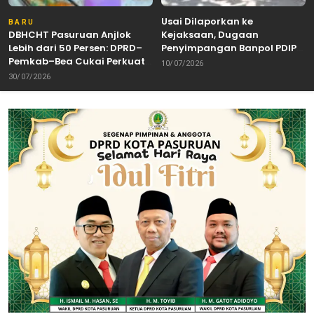
Usai Dilaporkan ke
BARU
DBHCHT Pasuruan Anjlok
Kejaksaan, Dugaan
Lebih dari 50 Persen: DPRD–
Penyimpangan Banpol PDIP
Pemkab–Bea Cukai Perkuat
Pasuruan Dinyatakan
10/07/2026
Perang Melawan Peredaran
Tuntas “6 Eks Ketua PAC
30/07/2026
Rokok Ilegal
Cabut Laporan”