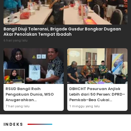
Bangil Diuji Toleransi, Brigade Gusdur Bongkar Dugaan
Akar Penolakan Tempat Ibadah
6 hari yang lalu
RSUD Bangil Raih
DBHCHT Pasuruan Anjlok
Pengakuan Dunia, WSO
Lebih dari 50 Persen: DPRD–
Anugerahkan
Pemkab–Bea Cukai
Penghargaan
Perkuat Perang Melawan
7 hari yang lalu
1 minggu yang lalu
Internasional untuk
Peredaran Rokok Ilegal
Layanan Stroke
INDEKS