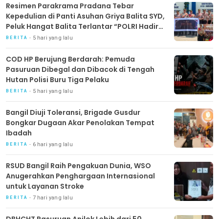
Resimen Parakrama Pradana Tebar
Kepedulian di Panti Asuhan Griya Balita SYD,
Peluk Hangat Balita Terlantar “POLRI Hadir
Dengan Hati”
5 hari yang lalu
BERITA
COD HP Berujung Berdarah: Pemuda
Pasuruan Dibegal dan Dibacok di Tengah
Hutan Polisi Buru Tiga Pelaku
5 hari yang lalu
BERITA
Bangil Diuji Toleransi, Brigade Gusdur
Bongkar Dugaan Akar Penolakan Tempat
Ibadah
6 hari yang lalu
BERITA
RSUD Bangil Raih Pengakuan Dunia, WSO
Anugerahkan Penghargaan Internasional
untuk Layanan Stroke
7 hari yang lalu
BERITA
DBHCHT Pasuruan Anjlok Lebih dari 50