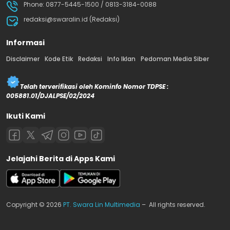
Phone: 0877-5445-1500 / 0813-3184-0088
redaksi@swaralin.id (Redaksi)
Informasi
Disclaimer
Kode Etik
Redaksi
Info Iklan
Pedoman Media Siber
Telah terverifikasi oleh Kominfo Nomor TDPSE :
005881.01/DJALPSE/02/2024
Ikuti Kami
Jelajahi Berita di Apps Kami
Copyright © 2026
PT. Swara Lin Multimedia
– All rights reserved.