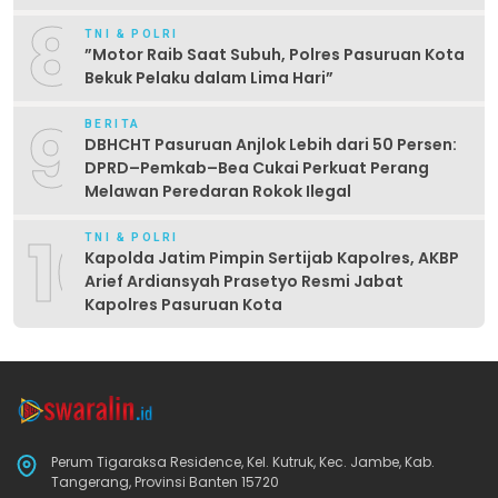
8
TNI & POLRI
‎”Motor Raib Saat Subuh, Polres Pasuruan Kota
Bekuk Pelaku dalam Lima Hari” ‎
9
BERITA
DBHCHT Pasuruan Anjlok Lebih dari 50 Persen:
DPRD–Pemkab–Bea Cukai Perkuat Perang
Melawan Peredaran Rokok Ilegal
10
TNI & POLRI
Kapolda Jatim Pimpin Sertijab Kapolres, AKBP
Arief Ardiansyah Prasetyo Resmi Jabat
Kapolres Pasuruan Kota
Perum Tigaraksa Residence, Kel. Kutruk, Kec. Jambe, Kab.
Tangerang, Provinsi Banten 15720