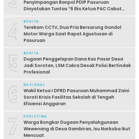
3
Penyimpangan Banpol PDIP Pasuruan
Dinyatakan Tuntas “6 Eks Ketua PAC Cabut
Laporan”
4
BERITA
Terekam CCTV, Dua Pria Bersarung Gondol
Motor Warga Saat Rapat Agustusan di
Pasuruan
5
BERITA
Dugaan Penggelapan Dana Kas Pasar Desa
Jadi Sorotan, LSM Cakra Desak Polisi Bertindak
Profesional
6
NASIONAL
Wakil Ketua I DPRD Pasuruan Muhammad Zaini
Soroti Krisis Fasilitas Sekolah di Tengah
Efisiensi Anggaran
7
PERISTIWA
Warga Bongkar Dugaan Penyalahgunaan
Wewenang di Desa Gambiran, Isu Narkoba Ikut
Mencuat