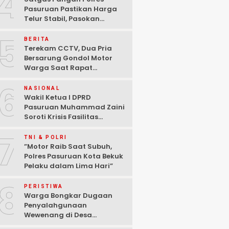
4
Pasuruan Pastikan Harga
Telur Stabil, Pasokan
Melimpah di Tengah
5
Kekhawatiran Fluktuasi
BERITA
Terekam CCTV, Dua Pria
Bersarung Gondol Motor
Warga Saat Rapat
Agustusan di Pasuruan
6
NASIONAL
Wakil Ketua I DPRD
Pasuruan Muhammad Zaini
Soroti Krisis Fasilitas
Sekolah di Tengah Efisiensi
7
Anggaran
TNI & POLRI
‎”Motor Raib Saat Subuh,
Polres Pasuruan Kota Bekuk
Pelaku dalam Lima Hari” ‎
8
PERISTIWA
Warga Bongkar Dugaan
Penyalahgunaan
Wewenang di Desa
Gambiran, Isu Narkoba Ikut