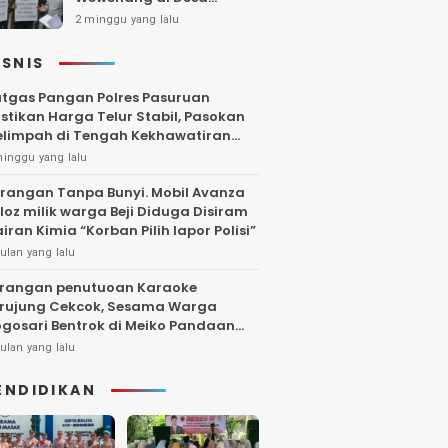
Gambiran, Isu Narkoba
2 minggu yang lalu
Ikut Mencuat
ISNIS
tgas Pangan Polres Pasuruan
stikan Harga Telur Stabil, Pasokan
limpah di Tengah Kekhawatiran
uktuasi
minggu yang lalu
rangan Tanpa Bunyi. Mobil Avanza
loz milik warga Beji Diduga Disiram
iran Kimia “Korban Pilih lapor Polisi”
ulan yang lalu
rangan penutuoan Karaoke
rujung Cekcok, Sesama Warga
gosari Bentrok di Meiko Pandaan
ngga Larut Malam
ulan yang lalu
ENDIDIKAN