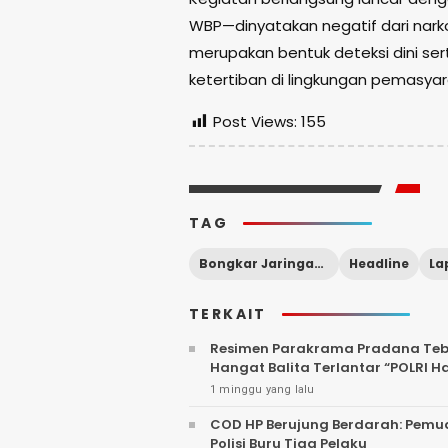
WBP—dinyatakan negatif dari nark
merupakan bentuk deteksi dini s
ketertiban di lingkungan pemasya
Post Views:
155
TAG
Bongkar Jaringan Narkoba
Headline
TERKAIT
Resimen Parakrama Pradana Tebar
Hangat Balita Terlantar “POLRI H
1 minggu yang lalu
COD HP Berujung Berdarah: Pemu
Polisi Buru Tiga Pelaku