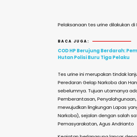
Pelaksanaan tes urine dilakukan d
BACA JUGA:
COD HP Berujung Berdarah: Pem
Hutan Polisi Buru Tiga Pelaku
Tes urine ini merupakan tindak la
Peredaran Gelap Narkoba dan Hand
sebelumnya. Tujuan utamanya ad
Pemberantasan, Penyalahgunaan, 
mewujudkan lingkungan Lapas yang 
Narkoba), sejalan dengan salah sat
Pemasyarakatan, Agus Andrianto
Kegiatan berlangsung lancar deng