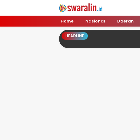
Swara Lin
Independent, Tajam & Profesional
Home
Nasional
Daerah
HEADLINE