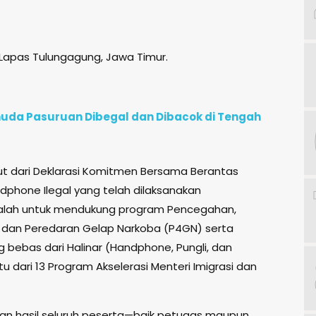
i Lapas Tulungagung, Jawa Timur.
uda Pasuruan Dibegal dan Dibacok di Tengah
njut dari Deklarasi Komitmen Bersama Berantas
phone Ilegal yang telah dilaksanakan
alah untuk mendukung program Pencegahan,
dan Peredaran Gelap Narkoba (P4GN) serta
bebas dari Halinar (Handphone, Pungli, dan
u dari 13 Program Akselerasi Menteri Imigrasi dan
an hasil seluruh peserta—baik petugas maupun