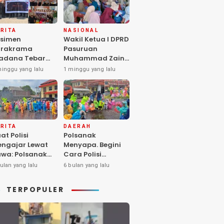
RITA
NASIONAL
simen
Wakil Ketua I DPRD
arakrama
Pasuruan
adana Tebar
Muhammad Zaini
pedulian di
Soroti Krisis
minggu yang lalu
1 minggu yang lalu
nti Asuhan
Fasilitas Sekolah
iya Balita SYD,
di Tengah Efisiensi
luk Hangat
Anggaran
lita Terlantar
OLRI Hadir
ngan Hati”
RITA
DAERAH
at Polisi
Polsanak
ngajar Lewat
Menyapa. Begini
wa: Polsanak
Cara Polisi
suruan Sentuh
Mendekatkan
ulan yang lalu
6 bulan yang lalu
sadaran Anak
Keselamatan
jak Dini
kepada Generasi
TERPOPULER
Sejak Usia Dini