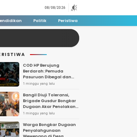
08/08/2026
endidikan
Politik
Peristiwa
ERISTIWA
COD HP Berujung
Berdarah: Pemuda
Pasuruan Dibegal dan
Dibacok di Tengah Hutan
1 minggu yang lalu
Polisi Buru Tiga Pelaku
Bangil Diuji Toleransi,
Brigade Gusdur Bongkar
Dugaan Akar Penolakan
Tempat Ibadah
1 minggu yang lalu
Warga Bongkar Dugaan
Penyalahgunaan
Wewenang di Desa