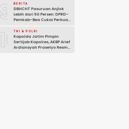
9
Mencuat
BERITA
DBHCHT Pasuruan Anjlok
Lebih dari 50 Persen: DPRD–
Pemkab–Bea Cukai Perkuat
Perang Melawan Peredaran
10
Rokok Ilegal
TNI & POLRI
Kapolda Jatim Pimpin
Sertijab Kapolres, AKBP Arief
Ardiansyah Prasetyo Resmi
Jabat Kapolres Pasuruan
Kota