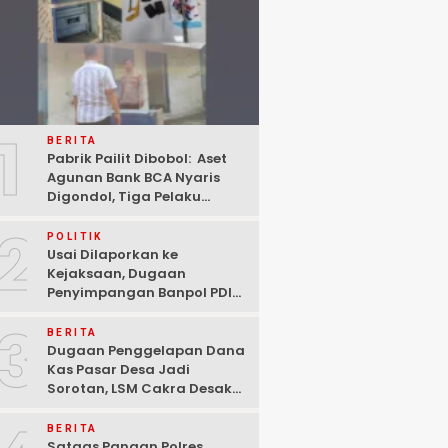
1
BERITA
Pabrik Pailit Dibobol: Aset
Agunan Bank BCA Nyaris
Digondol, Tiga Pelaku
Ditangkap Polisi di
2
Pasuruan
POLITIK
Usai Dilaporkan ke
Kejaksaan, Dugaan
Penyimpangan Banpol PDIP
Pasuruan Dinyatakan
3
Tuntas “6 Eks Ketua PAC
BERITA
Cabut Laporan”
Dugaan Penggelapan Dana
Kas Pasar Desa Jadi
Sorotan, LSM Cakra Desak
Polisi Bertindak Profesional
BERITA
Satgas Pangan Polres