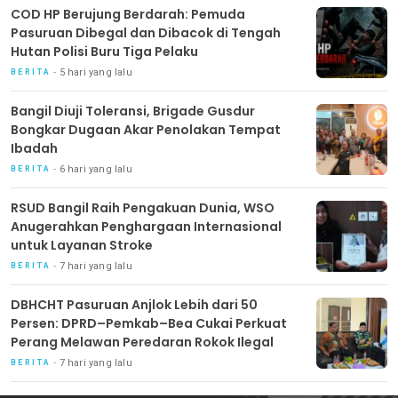
COD HP Berujung Berdarah: Pemuda
Pasuruan Dibegal dan Dibacok di Tengah
Hutan Polisi Buru Tiga Pelaku
5 hari yang lalu
BERITA
Bangil Diuji Toleransi, Brigade Gusdur
Bongkar Dugaan Akar Penolakan Tempat
Ibadah
6 hari yang lalu
BERITA
RSUD Bangil Raih Pengakuan Dunia, WSO
Anugerahkan Penghargaan Internasional
untuk Layanan Stroke
7 hari yang lalu
BERITA
DBHCHT Pasuruan Anjlok Lebih dari 50
Persen: DPRD–Pemkab–Bea Cukai Perkuat
Perang Melawan Peredaran Rokok Ilegal
7 hari yang lalu
BERITA