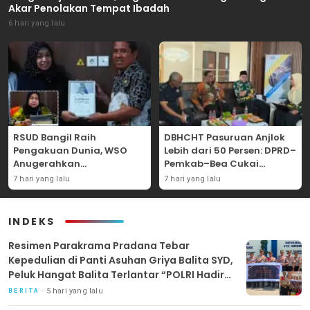
Akar Penolakan Tempat Ibadah
6 hari yang lalu
RSUD Bangil Raih
DBHCHT Pasuruan Anjlok
Pengakuan Dunia, WSO
Lebih dari 50 Persen: DPRD–
Anugerahkan
Pemkab–Bea Cukai
Penghargaan
Perkuat Perang Melawan
7 hari yang lalu
7 hari yang lalu
Internasional untuk
Peredaran Rokok Ilegal
Layanan Stroke
INDEKS
Resimen Parakrama Pradana Tebar
Kepedulian di Panti Asuhan Griya Balita SYD,
Peluk Hangat Balita Terlantar “POLRI Hadir
Dengan Hati”
5 hari yang lalu
BERITA