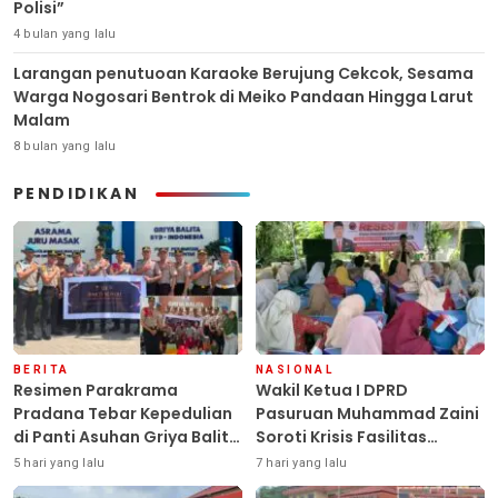
Polisi”
4 bulan yang lalu
Larangan penutuoan Karaoke Berujung Cekcok, Sesama
Warga Nogosari Bentrok di Meiko Pandaan Hingga Larut
Malam
8 bulan yang lalu
PENDIDIKAN
BERITA
NASIONAL
Resimen Parakrama
Wakil Ketua I DPRD
Pradana Tebar Kepedulian
Pasuruan Muhammad Zaini
di Panti Asuhan Griya Balita
Soroti Krisis Fasilitas
SYD, Peluk Hangat Balita
Sekolah di Tengah Efisiensi
5 hari yang lalu
7 hari yang lalu
Terlantar “POLRI Hadir
Anggaran