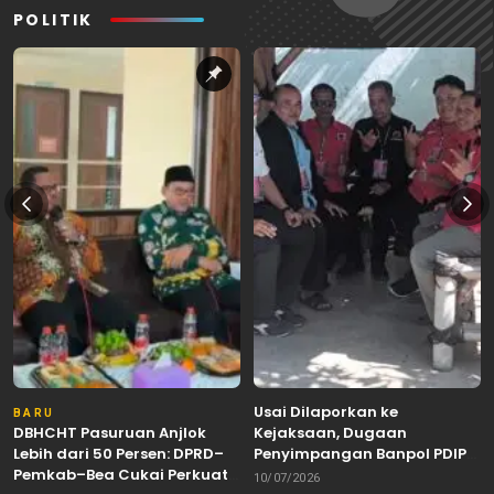
POLITIK
Usai Dilaporkan ke
BARU
DBHCHT Pasuruan Anjlok
Kejaksaan, Dugaan
Lebih dari 50 Persen: DPRD–
Penyimpangan Banpol PDIP
Pemkab–Bea Cukai Perkuat
Pasuruan Dinyatakan
10/07/2026