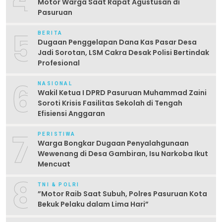
Motor Warga Saat Rapat Agustusan di
Pasuruan
5
BERITA
Dugaan Penggelapan Dana Kas Pasar Desa
Jadi Sorotan, LSM Cakra Desak Polisi Bertindak
Profesional
6
NASIONAL
Wakil Ketua I DPRD Pasuruan Muhammad Zaini
Soroti Krisis Fasilitas Sekolah di Tengah
Efisiensi Anggaran
7
PERISTIWA
Warga Bongkar Dugaan Penyalahgunaan
Wewenang di Desa Gambiran, Isu Narkoba Ikut
Mencuat
8
TNI & POLRI
‎”Motor Raib Saat Subuh, Polres Pasuruan Kota
Bekuk Pelaku dalam Lima Hari” ‎