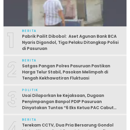
1
BERITA
Pabrik Pailit Dibobol: Aset Agunan Bank BCA
Nyaris Digondol, Tiga Pelaku Ditangkap Polisi
di Pasuruan
2
BERITA
Satgas Pangan Polres Pasuruan Pastikan
Harga Telur Stabil, Pasokan Melimpah di
Tengah Kekhawatiran Fluktuasi
3
POLITIK
Usai Dilaporkan ke Kejaksaan, Dugaan
Penyimpangan Banpol PDIP Pasuruan
Dinyatakan Tuntas “6 Eks Ketua PAC Cabut
Laporan”
4
BERITA
Terekam CCTV, Dua Pria Bersarung Gondol