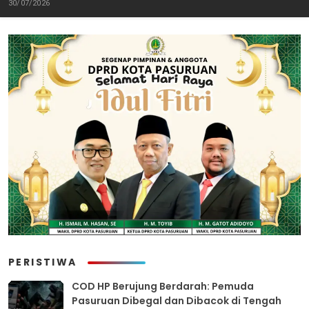
Perang Melawan Peredaran
Tuntas “6 Eks Ketua PAC
30/07/2026
Rokok Ilegal
Cabut Laporan”
PERISTIWA
COD HP Berujung Berdarah: Pemuda
Pasuruan Dibegal dan Dibacok di Tengah