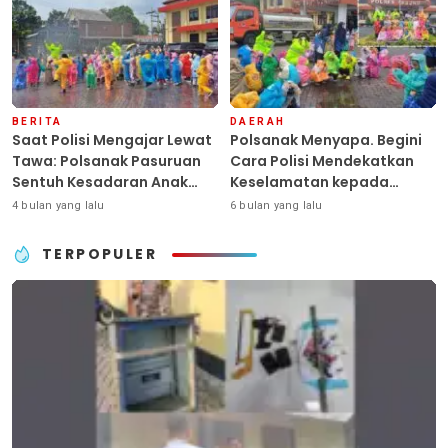
Dengan Hati”
BERITA
DAERAH
Saat Polisi Mengajar Lewat
Polsanak Menyapa. Begini
Tawa: Polsanak Pasuruan
Cara Polisi Mendekatkan
Sentuh Kesadaran Anak
Keselamatan kepada
Sejak Dini
Generasi Sejak Usia Dini
4 bulan yang lalu
6 bulan yang lalu
TERPOPULER