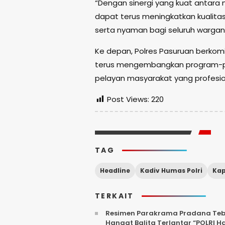
“Dengan sinergi yang kuat antara 
dapat terus meningkatkan kualit
serta nyaman bagi seluruh wargany
Ke depan, Polres Pasuruan berko
terus mengembangkan program-pr
pelayan masyarakat yang profesio
Post Views:
220
TAG
Headline
Kadiv Humas Polri
Kap
TERKAIT
Resimen Parakrama Pradana Tebar
Hangat Balita Terlantar “POLRI H