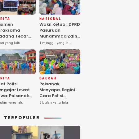
RITA
NASIONAL
simen
Wakil Ketua I DPRD
arakrama
Pasuruan
adana Tebar
Muhammad Zaini
pedulian di
Soroti Krisis
ari yang lalu
1 minggu yang lalu
nti Asuhan
Fasilitas Sekolah
iya Balita SYD,
di Tengah Efisiensi
luk Hangat
Anggaran
lita Terlantar
OLRI Hadir
ngan Hati”
RITA
DAERAH
at Polisi
Polsanak
ngajar Lewat
Menyapa. Begini
wa: Polsanak
Cara Polisi
suruan Sentuh
Mendekatkan
ulan yang lalu
6 bulan yang lalu
sadaran Anak
Keselamatan
jak Dini
kepada Generasi
TERPOPULER
Sejak Usia Dini