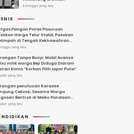
Gambiran, Isu Narkoba
2 minggu yang lalu
Ikut Mencuat
ISNIS
tgas Pangan Polres Pasuruan
stikan Harga Telur Stabil, Pasokan
limpah di Tengah Kekhawatiran
uktuasi
minggu yang lalu
rangan Tanpa Bunyi. Mobil Avanza
loz milik warga Beji Diduga Disiram
iran Kimia “Korban Pilih lapor Polisi”
ulan yang lalu
rangan penutuoan Karaoke
rujung Cekcok, Sesama Warga
gosari Bentrok di Meiko Pandaan
ngga Larut Malam
ulan yang lalu
ENDIDIKAN