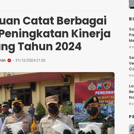
ruan Catat Berbagai
B
 Peningkatan Kinerja
Sa
Pa
Me
ng Tahun 2024
Fl
4 
Se
min
31/12/2024 21:02
Ve
Ca
4 b
La
Be
No
Hi
8 b
P