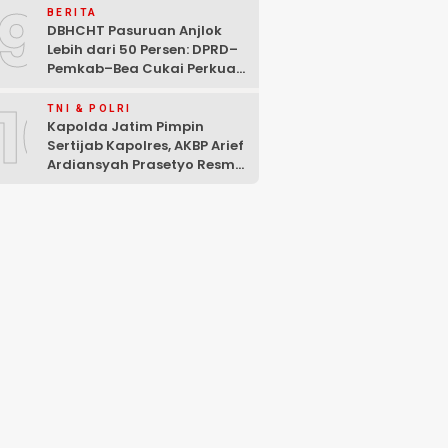
9
Mencuat
BERITA
DBHCHT Pasuruan Anjlok
Lebih dari 50 Persen: DPRD–
Pemkab–Bea Cukai Perkuat
Perang Melawan Peredaran
10
Rokok Ilegal
TNI & POLRI
Kapolda Jatim Pimpin
Sertijab Kapolres, AKBP Arief
Ardiansyah Prasetyo Resmi
Jabat Kapolres Pasuruan
Kota