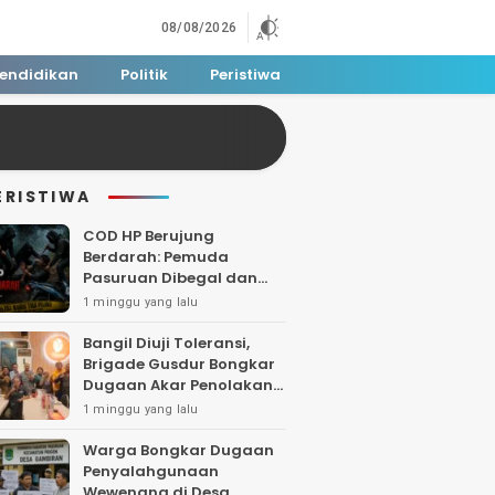
08/08/2026
endidikan
Politik
Peristiwa
ERISTIWA
COD HP Berujung
Berdarah: Pemuda
Pasuruan Dibegal dan
Dibacok di Tengah Hutan
1 minggu yang lalu
Polisi Buru Tiga Pelaku
Bangil Diuji Toleransi,
Brigade Gusdur Bongkar
Dugaan Akar Penolakan
Tempat Ibadah
1 minggu yang lalu
Warga Bongkar Dugaan
Penyalahgunaan
Wewenang di Desa