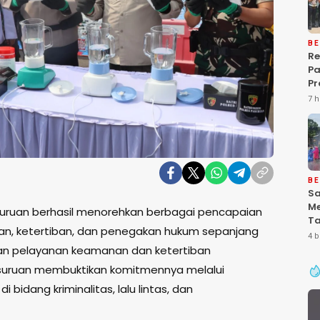
BE
Re
P
Pr
Ke
7 h
Pa
Gr
Pe
Ba
“P
De
BE
Sa
Me
suruan berhasil menorehkan berbagai pencapaian
Ta
an, ketertiban, dan penegakan hukum sepanjang
Pa
4 b
Ke
kan pelayanan keamanan dan ketertiban
Se
asuruan membuktikan komitmennya melalui
 bidang kriminalitas, lalu lintas, dan