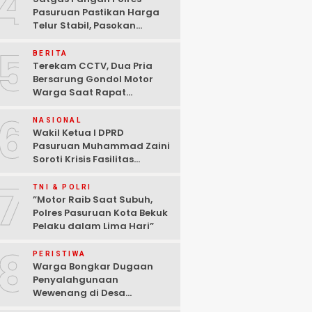
4
Pasuruan Pastikan Harga
Telur Stabil, Pasokan
Melimpah di Tengah
5
Kekhawatiran Fluktuasi
BERITA
Terekam CCTV, Dua Pria
Bersarung Gondol Motor
Warga Saat Rapat
Agustusan di Pasuruan
6
NASIONAL
Wakil Ketua I DPRD
Pasuruan Muhammad Zaini
Soroti Krisis Fasilitas
Sekolah di Tengah Efisiensi
7
Anggaran
TNI & POLRI
‎”Motor Raib Saat Subuh,
Polres Pasuruan Kota Bekuk
Pelaku dalam Lima Hari” ‎
8
PERISTIWA
Warga Bongkar Dugaan
Penyalahgunaan
Wewenang di Desa
Gambiran, Isu Narkoba Ikut