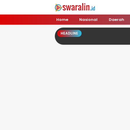
Swara Lin
Independent, Tajam & Profesional
Home
Nasional
Daerah
HEADLINE