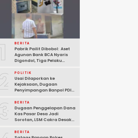
1
BERITA
Pabrik Pailit Dibobol: Aset
Agunan Bank BCA Nyaris
Digondol, Tiga Pelaku
Ditangkap Polisi di
2
Pasuruan
POLITIK
Usai Dilaporkan ke
Kejaksaan, Dugaan
Penyimpangan Banpol PDIP
Pasuruan Dinyatakan
3
Tuntas “6 Eks Ketua PAC
BERITA
Cabut Laporan”
Dugaan Penggelapan Dana
Kas Pasar Desa Jadi
Sorotan, LSM Cakra Desak
Polisi Bertindak Profesional
BERITA
Satgas Pangan Polres