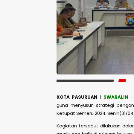
KOTA PASURUAN
|
SWARALIN
– 
guna menyusun strategi pengama
Ketupat Semeru 2024. Senin(01/04
Kegiatan tersebut dilakukan da
mudik dan balik di wilayah hukum 