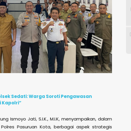
olsek Sedati: Warga Soroti Pengawasan
 Kapolri”
g Ismoyo Jati, S.I.K., M.I.K, menyampaikan, dalam
Polres Pasuruan Kota, berbagai aspek strategis