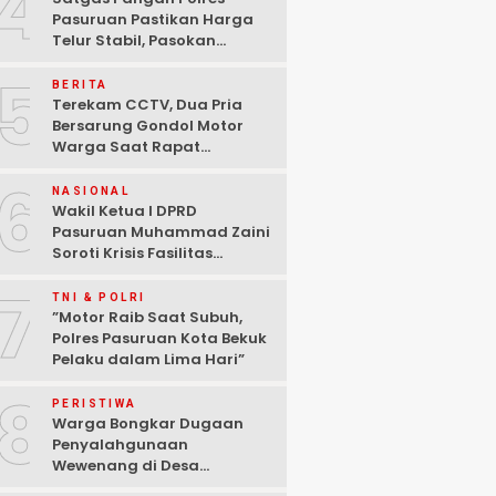
4
Pasuruan Pastikan Harga
Telur Stabil, Pasokan
Melimpah di Tengah
5
Kekhawatiran Fluktuasi
BERITA
Terekam CCTV, Dua Pria
Bersarung Gondol Motor
Warga Saat Rapat
Agustusan di Pasuruan
6
NASIONAL
Wakil Ketua I DPRD
Pasuruan Muhammad Zaini
Soroti Krisis Fasilitas
Sekolah di Tengah Efisiensi
7
Anggaran
TNI & POLRI
‎”Motor Raib Saat Subuh,
Polres Pasuruan Kota Bekuk
Pelaku dalam Lima Hari” ‎
8
PERISTIWA
Warga Bongkar Dugaan
Penyalahgunaan
Wewenang di Desa
Gambiran, Isu Narkoba Ikut