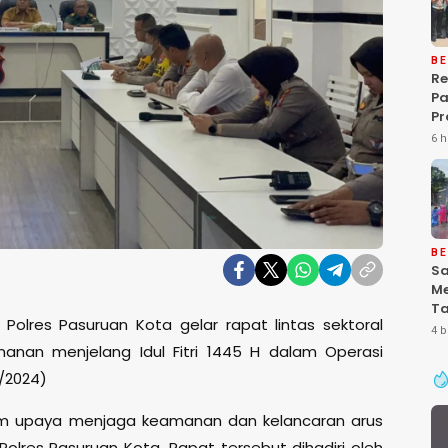
BE
Re
P
Pr
Ke
6 h
Pa
Gr
Pe
Ba
“P
De
BE
Sa
Me
Ta
Polres Pasuruan Kota gelar rapat lintas sektoral
Pa
4 b
Ke
nan menjelang Idul Fitri 1445 H dalam Operasi
Se
/2024)
lam upaya menjaga keamanan dan kelancaran arus
Polres Pasuruan Kota. Rapat tersebut dihadiri oleh