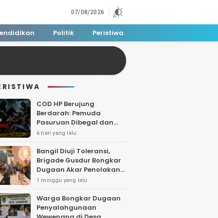
07/08/2026
endidikan
Politik
Peristiwa
ERISTIWA
COD HP Berujung
Berdarah: Pemuda
Pasuruan Dibegal dan
Dibacok di Tengah Hutan
6 hari yang lalu
Polisi Buru Tiga Pelaku
Bangil Diuji Toleransi,
Brigade Gusdur Bongkar
Dugaan Akar Penolakan
Tempat Ibadah
1 minggu yang lalu
Warga Bongkar Dugaan
Penyalahgunaan
Wewenang di Desa