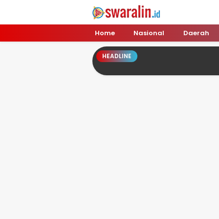
Swara Lin
Independent, Tajam & Profesional
Home
Nasional
Daerah
HEADLINE