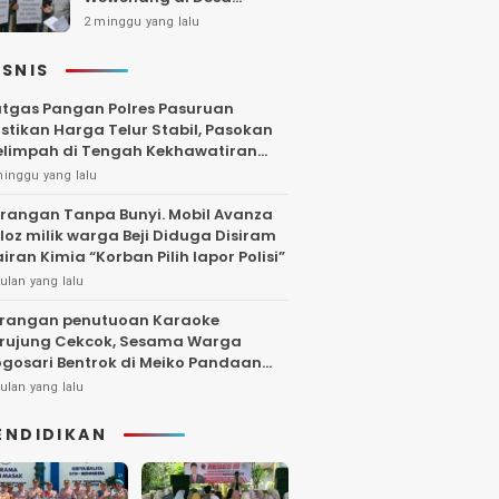
Gambiran, Isu Narkoba
2 minggu yang lalu
Ikut Mencuat
ISNIS
tgas Pangan Polres Pasuruan
stikan Harga Telur Stabil, Pasokan
limpah di Tengah Kekhawatiran
uktuasi
minggu yang lalu
rangan Tanpa Bunyi. Mobil Avanza
loz milik warga Beji Diduga Disiram
iran Kimia “Korban Pilih lapor Polisi”
ulan yang lalu
rangan penutuoan Karaoke
rujung Cekcok, Sesama Warga
gosari Bentrok di Meiko Pandaan
ngga Larut Malam
ulan yang lalu
ENDIDIKAN