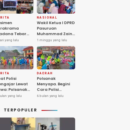
RITA
NASIONAL
simen
Wakil Ketua I DPRD
arakrama
Pasuruan
adana Tebar
Muhammad Zaini
pedulian di
Soroti Krisis
ari yang lalu
1 minggu yang lalu
nti Asuhan
Fasilitas Sekolah
iya Balita SYD,
di Tengah Efisiensi
luk Hangat
Anggaran
lita Terlantar
OLRI Hadir
ngan Hati”
RITA
DAERAH
at Polisi
Polsanak
ngajar Lewat
Menyapa. Begini
wa: Polsanak
Cara Polisi
suruan Sentuh
Mendekatkan
ulan yang lalu
6 bulan yang lalu
sadaran Anak
Keselamatan
jak Dini
kepada Generasi
TERPOPULER
Sejak Usia Dini