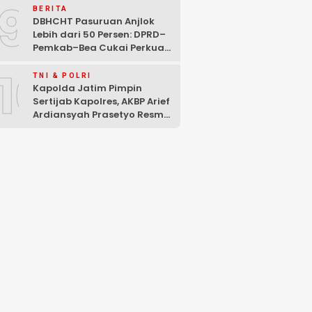
9
Mencuat
BERITA
DBHCHT Pasuruan Anjlok
Lebih dari 50 Persen: DPRD–
Pemkab–Bea Cukai Perkuat
Perang Melawan Peredaran
10
Rokok Ilegal
TNI & POLRI
Kapolda Jatim Pimpin
Sertijab Kapolres, AKBP Arief
Ardiansyah Prasetyo Resmi
Jabat Kapolres Pasuruan
Kota