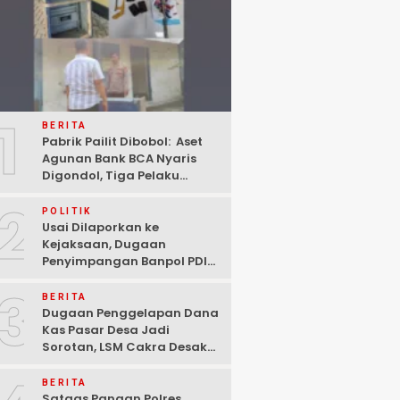
1
BERITA
Pabrik Pailit Dibobol: Aset
Agunan Bank BCA Nyaris
Digondol, Tiga Pelaku
Ditangkap Polisi di
2
Pasuruan
POLITIK
Usai Dilaporkan ke
Kejaksaan, Dugaan
Penyimpangan Banpol PDIP
Pasuruan Dinyatakan
3
Tuntas “6 Eks Ketua PAC
BERITA
Cabut Laporan”
Dugaan Penggelapan Dana
Kas Pasar Desa Jadi
Sorotan, LSM Cakra Desak
Polisi Bertindak Profesional
BERITA
Satgas Pangan Polres