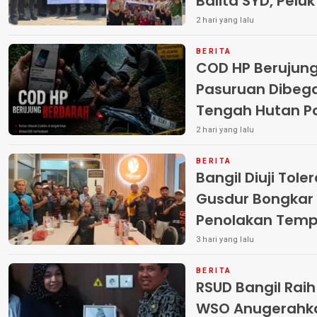
Balita SYD, Pelu
Terlantar “POLRI
2 hari yang lalu
BERITA
COD HP Berujun
Pasuruan Dibega
Tengah Hutan Polisi Buru Tiga
Pelaku
2 hari yang lalu
BERITA
Bangil Diuji Tole
Gusdur Bongkar
Penolakan Temp
3 hari yang lalu
BERITA
RSUD Bangil Rai
WSO Anugerahk