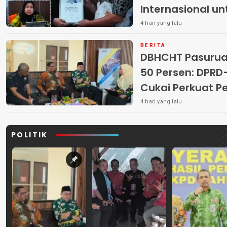
Internasional u
4 hari yang lalu
BERITA
DBHCHT Pasuruan
50 Persen: DP
Cukai Perkuat 
Peredaran Rokok 
4 hari yang lalu
POLITIK