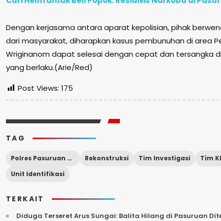
Curi Helm untuk Beli Popok. Residivis Narkoba di Pasu
Dengan kerjasama antara aparat kepolisian, pihak berwenan
dari masyarakat, diharapkan kasus pembunuhan di area P
Wriginanom dapat selesai dengan cepat dan tersangka di
yang berlaku.(Arie/Red)
Post Views:
175
TAG
Polres Pasuruan Kota
Rekonstruksi
Tim Investigasi
Tim K
Unit Identifikasi
TERKAIT
Diduga Terseret Arus Sungai: Balita Hilang di Pasuruan D