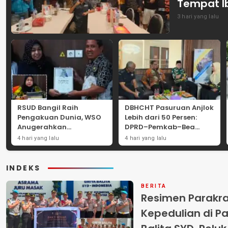
Tempat I
3 hari yang lalu
RSUD Bangil Raih
DBHCHT Pasuruan Anjlok
Pengakuan Dunia, WSO
Lebih dari 50 Persen:
Anugerahkan
DPRD–Pemkab–Bea
Penghargaan
Cukai Perkuat Perang
4 hari yang lalu
4 hari yang lalu
Internasional untuk
Melawan Peredaran
Layanan Stroke
Rokok Ilegal
INDEKS
BERITA
Resimen Parakr
Kepedulian di Pa