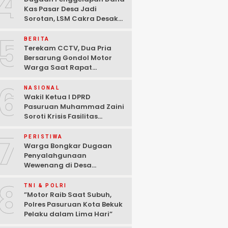
4
Kas Pasar Desa Jadi
Sorotan, LSM Cakra Desak
Polisi Bertindak Profesional
5
BERITA
Terekam CCTV, Dua Pria
Bersarung Gondol Motor
Warga Saat Rapat
Agustusan di Pasuruan
6
NASIONAL
Wakil Ketua I DPRD
Pasuruan Muhammad Zaini
Soroti Krisis Fasilitas
Sekolah di Tengah Efisiensi
7
Anggaran
PERISTIWA
Warga Bongkar Dugaan
Penyalahgunaan
Wewenang di Desa
Gambiran, Isu Narkoba Ikut
8
Mencuat
TNI & POLRI
‎”Motor Raib Saat Subuh,
Polres Pasuruan Kota Bekuk
Pelaku dalam Lima Hari” ‎