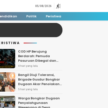
05/08/2026
endidikan
Politik
Peristiwa
ERISTIWA
COD HP Berujung
Berdarah: Pemuda
Pasuruan Dibegal dan
Dibacok di Tengah Hutan
4 hari yang lalu
Polisi Buru Tiga Pelaku
Bangil Diuji Toleransi,
Brigade Gusdur Bongkar
Dugaan Akar Penolakan
Tempat Ibadah
5 hari yang lalu
Warga Bongkar Dugaan
Penyalahgunaan
Wewenang di Desa