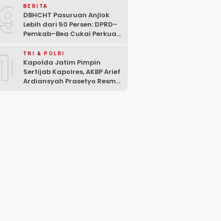
9
BERITA
DBHCHT Pasuruan Anjlok
Lebih dari 50 Persen: DPRD–
Pemkab–Bea Cukai Perkuat
Perang Melawan Peredaran
10
Rokok Ilegal
TNI & POLRI
Kapolda Jatim Pimpin
Sertijab Kapolres, AKBP Arief
Ardiansyah Prasetyo Resmi
Jabat Kapolres Pasuruan
Kota