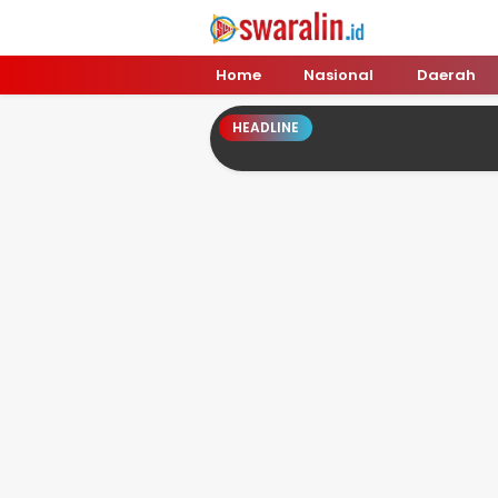
Swara Lin
Independent, Tajam & Profesional
Home
Nasional
Daerah
HEADLINE