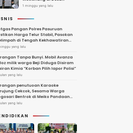
Gambiran, Isu Narkoba
1 minggu yang lalu
Ikut Mencuat
ISNIS
tgas Pangan Polres Pasuruan
stikan Harga Telur Stabil, Pasokan
limpah di Tengah Kekhawatiran
uktuasi
minggu yang lalu
rangan Tanpa Bunyi. Mobil Avanza
loz milik warga Beji Diduga Disiram
iran Kimia “Korban Pilih lapor Polisi”
ulan yang lalu
rangan penutuoan Karaoke
rujung Cekcok, Sesama Warga
gosari Bentrok di Meiko Pandaan
ngga Larut Malam
ulan yang lalu
ENDIDIKAN