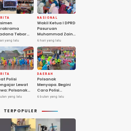
RITA
NASIONAL
simen
Wakil Ketua I DPRD
arakrama
Pasuruan
adana Tebar
Muhammad Zaini
pedulian di
Soroti Krisis
ari yang lalu
6 hari yang lalu
nti Asuhan
Fasilitas Sekolah
iya Balita SYD,
di Tengah Efisiensi
luk Hangat
Anggaran
lita Terlantar
OLRI Hadir
ngan Hati”
RITA
DAERAH
at Polisi
Polsanak
ngajar Lewat
Menyapa. Begini
wa: Polsanak
Cara Polisi
suruan Sentuh
Mendekatkan
ulan yang lalu
6 bulan yang lalu
sadaran Anak
Keselamatan
jak Dini
kepada Generasi
TERPOPULER
Sejak Usia Dini