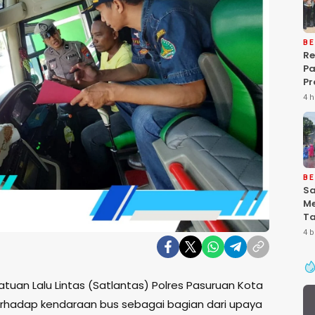
BE
Re
P
Pr
Ke
4 h
Pa
Gr
Pe
Ba
“P
De
BE
Sa
Me
Ta
Pa
4 b
Ke
Se
atuan Lalu Lintas (Satlantas) Polres Pasuruan Kota
rhadap kendaraan bus sebagai bagian dari upaya