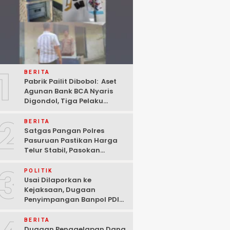
1
BERITA
Pabrik Pailit Dibobol: Aset
Agunan Bank BCA Nyaris
Digondol, Tiga Pelaku
Ditangkap Polisi di
2
Pasuruan
BERITA
Satgas Pangan Polres
Pasuruan Pastikan Harga
Telur Stabil, Pasokan
Melimpah di Tengah
3
Kekhawatiran Fluktuasi
POLITIK
Usai Dilaporkan ke
Kejaksaan, Dugaan
Penyimpangan Banpol PDIP
Pasuruan Dinyatakan
Tuntas “6 Eks Ketua PAC
BERITA
Cabut Laporan”
Dugaan Penggelapan Dana