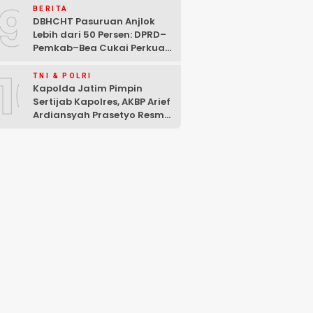
9
BERITA
DBHCHT Pasuruan Anjlok
Lebih dari 50 Persen: DPRD–
Pemkab–Bea Cukai Perkuat
Perang Melawan Peredaran
10
Rokok Ilegal
TNI & POLRI
Kapolda Jatim Pimpin
Sertijab Kapolres, AKBP Arief
Ardiansyah Prasetyo Resmi
Jabat Kapolres Pasuruan
Kota