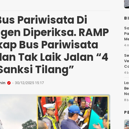
us Pariwisata Di
B
igen Diperiksa. RAMP
Sa
Pa
Me
ap Bus Pariwisata
Fl
4 
an Tak Laik Jalan “4
Se
Ve
Sanksi Tilang”
Ca
4 b
min
La
30/12/2025 15:17
Be
No
Hi
8 b
P