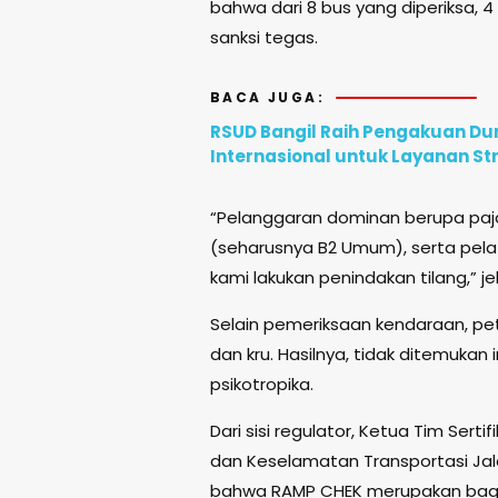
bahwa dari 8 bus yang diperiksa, 
sanksi tegas.
BACA JUGA:
RSUD Bangil Raih Pengakuan D
Internasional untuk Layanan St
“Pelanggaran dominan berupa paja
(seharusnya B2 Umum), serta pelat
kami lakukan penindakan tilang,” je
Selain pemeriksaan kendaraan, p
dan kru. Hasilnya, tidak ditemuka
psikotropika.
Dari sisi regulator, Ketua Tim Sert
dan Keselamatan Transportasi Jal
bahwa RAMP CHEK merupakan bagi