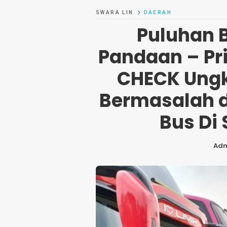
SWARA LIN
DAERAH
Puluhan B
Pandaan – Pr
CHECK Ungk
Bermasalah d
Bus Di 
Ad