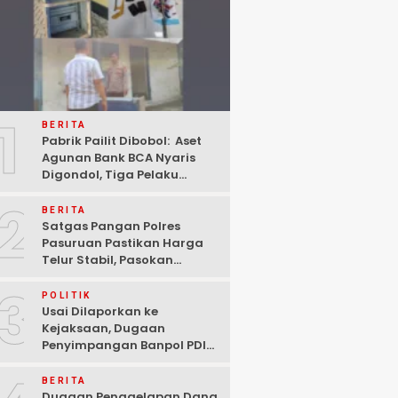
1
BERITA
Pabrik Pailit Dibobol: Aset
Agunan Bank BCA Nyaris
Digondol, Tiga Pelaku
Ditangkap Polisi di
2
Pasuruan
BERITA
Satgas Pangan Polres
Pasuruan Pastikan Harga
Telur Stabil, Pasokan
Melimpah di Tengah
3
Kekhawatiran Fluktuasi
POLITIK
Usai Dilaporkan ke
Kejaksaan, Dugaan
Penyimpangan Banpol PDIP
Pasuruan Dinyatakan
Tuntas “6 Eks Ketua PAC
BERITA
Cabut Laporan”
Dugaan Penggelapan Dana