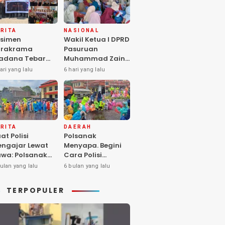
RITA
NASIONAL
simen
Wakil Ketua I DPRD
arakrama
Pasuruan
adana Tebar
Muhammad Zaini
pedulian di
Soroti Krisis
ari yang lalu
6 hari yang lalu
nti Asuhan
Fasilitas Sekolah
iya Balita SYD,
di Tengah Efisiensi
luk Hangat
Anggaran
lita Terlantar
OLRI Hadir
ngan Hati”
RITA
DAERAH
at Polisi
Polsanak
ngajar Lewat
Menyapa. Begini
wa: Polsanak
Cara Polisi
suruan Sentuh
Mendekatkan
ulan yang lalu
6 bulan yang lalu
sadaran Anak
Keselamatan
jak Dini
kepada Generasi
TERPOPULER
Sejak Usia Dini