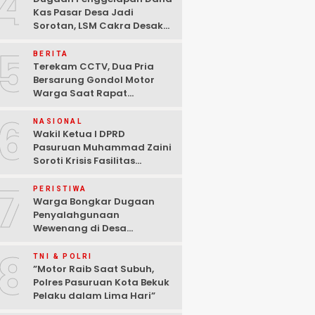
4
Kas Pasar Desa Jadi
Sorotan, LSM Cakra Desak
Polisi Bertindak Profesional
5
BERITA
Terekam CCTV, Dua Pria
Bersarung Gondol Motor
Warga Saat Rapat
Agustusan di Pasuruan
6
NASIONAL
Wakil Ketua I DPRD
Pasuruan Muhammad Zaini
Soroti Krisis Fasilitas
Sekolah di Tengah Efisiensi
7
Anggaran
PERISTIWA
Warga Bongkar Dugaan
Penyalahgunaan
Wewenang di Desa
Gambiran, Isu Narkoba Ikut
8
Mencuat
TNI & POLRI
‎”Motor Raib Saat Subuh,
Polres Pasuruan Kota Bekuk
Pelaku dalam Lima Hari” ‎