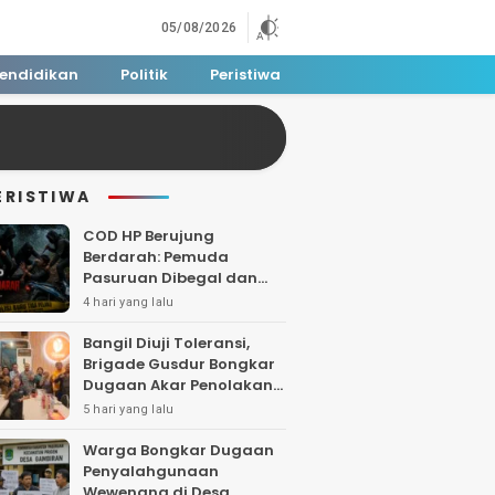
05/08/2026
endidikan
Politik
Peristiwa
ERISTIWA
COD HP Berujung
Berdarah: Pemuda
Pasuruan Dibegal dan
Dibacok di Tengah Hutan
4 hari yang lalu
Polisi Buru Tiga Pelaku
Bangil Diuji Toleransi,
Brigade Gusdur Bongkar
Dugaan Akar Penolakan
Tempat Ibadah
5 hari yang lalu
Warga Bongkar Dugaan
Penyalahgunaan
Wewenang di Desa