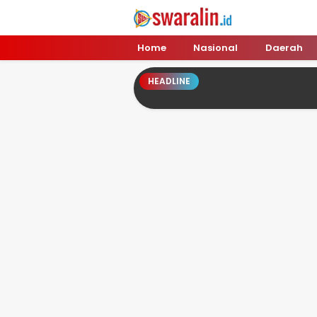
Swara Lin
Independent, Tajam & Profesional
Home
Nasional
Daerah
HEADLINE