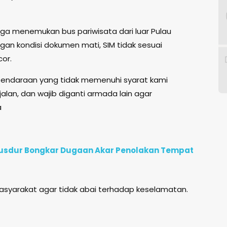
uga menemukan bus pariwisata dari luar Pulau
an kondisi dokumen mati, SIM tidak sesuai
cor.
 Kendaraan yang tidak memenuhi syarat kami
k jalan, dan wajib diganti armada lain agar
a
e Gusdur Bongkar Dugaan Akar Penolakan Tempat
masyarakat agar tidak abai terhadap keselamatan.