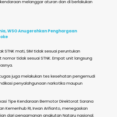
4 kendaraan melanggar aturan dan di berlakukan
unia, WSO Anugerahkan Penghargaan
roke
k STNK mati, SIM tidak sesuai peruntukan
 nomor tidak sesuai STNK. Empat unit langsung
lasnya.
etugas juga melakukan tes kesehatan pengemudi
n indikasi penyalahgunaan narkotika maupun
ifikasi Tipe Kendaraan Bermotor Direktorat Sarana
an Kemenhub RI, Irwan Arifianto, menegaskan
an dari pengamanan angkutan Nataru nasional.