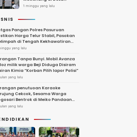
Gambiran, Isu Narkoba
1 minggu yang lalu
Ikut Mencuat
ISNIS
tgas Pangan Polres Pasuruan
stikan Harga Telur Stabil, Pasokan
limpah di Tengah Kekhawatiran
uktuasi
minggu yang lalu
rangan Tanpa Bunyi. Mobil Avanza
loz milik warga Beji Diduga Disiram
iran Kimia “Korban Pilih lapor Polisi”
ulan yang lalu
rangan penutuoan Karaoke
rujung Cekcok, Sesama Warga
gosari Bentrok di Meiko Pandaan
ngga Larut Malam
ulan yang lalu
ENDIDIKAN