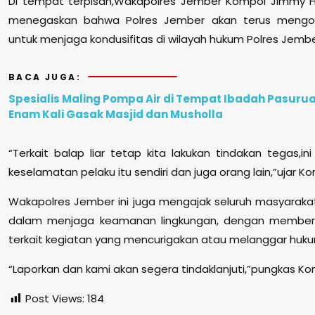
Di tempat terpisah,Wakapolres Jember Kompol Jimmy He
menegaskan bahwa Polres Jember akan terus mengopt
untuk menjaga kondusifitas di wilayah hukum Polres Jembe
BACA JUGA:
Spesialis Maling Pompa Air di Tempat Ibadah Pasuru
Enam Kali Gasak Masjid dan Musholla
“Terkait balap liar tetap kita lakukan tindakan tegas,
keselamatan pelaku itu sendiri dan juga orang lain,”ujar K
Wakapolres Jember ini juga mengajak seluruh masyarakat 
dalam menjaga keamanan lingkungan, dengan memberik
terkait kegiatan yang mencurigakan atau melanggar huku
“Laporkan dan kami akan segera tindaklanjuti,”pungkas K
Post Views:
184