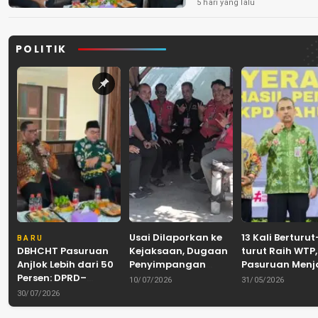
Peredaran Rokok 
5 hari yang lalu
POLITIK
Usai Dilaporkan ke
13 Kali Berturut
BARU
DBHCHT Pasuruan
Kejaksaan, Dugaan
turut Raih WTP,
Anjlok Lebih dari 50
Penyimpangan
Pasuruan Men
Persen: DPRD–
Banpol PDIP
Tradisi
10/07/2026
31/05/2026
Pemkab–Bea Cukai
Pasuruan
Akuntabilitas d
30/07/2026
Perkuat Perang
Dinyatakan Tuntas
Tengah Tuntu