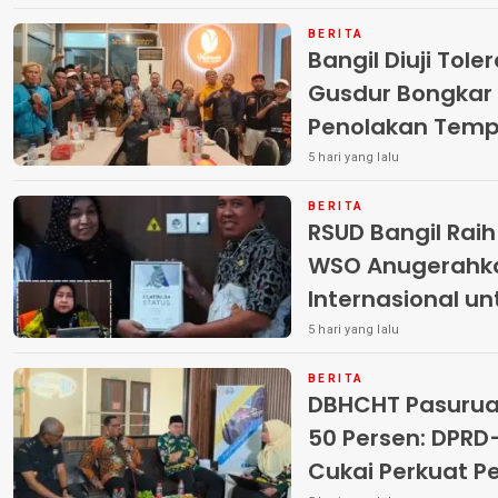
BERITA
Bangil Diuji Tole
Gusdur Bongkar
Penolakan Temp
5 hari yang lalu
BERITA
RSUD Bangil Rai
WSO Anugerahk
Internasional u
5 hari yang lalu
BERITA
DBHCHT Pasuruan
50 Persen: DP
Cukai Perkuat 