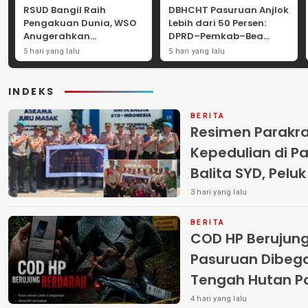
RSUD Bangil Raih
DBHCHT Pasuruan Anjlok
Pengakuan Dunia, WSO
Lebih dari 50 Persen:
Anugerahkan
DPRD–Pemkab–Bea
Penghargaan
Cukai Perkuat Perang
5 hari yang lalu
5 hari yang lalu
Internasional untuk
Melawan Peredaran
Layanan Stroke
Rokok Ilegal
INDEKS
BERITA
Resimen Parakr
Kepedulian di Pa
Balita SYD, Pelu
Terlantar “POLRI
3 hari yang lalu
BERITA
COD HP Berujun
Pasuruan Dibega
Tengah Hutan Polisi Buru Tiga
Pelaku
4 hari yang lalu