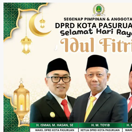
Melawan Peredaran
“6 Eks Ketua PAC
Pelayanan Publ
Rokok Ilegal
Cabut Laporan”