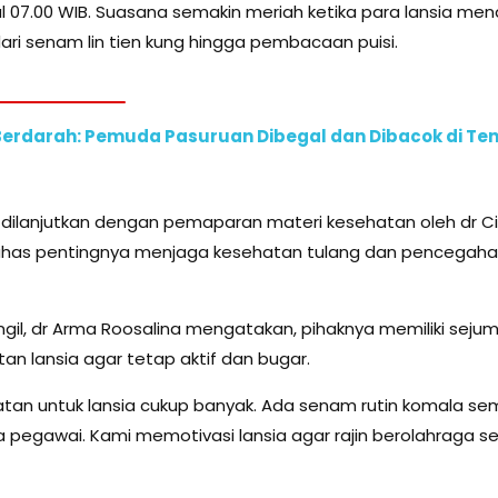
l 07.00 WIB. Suasana semakin meriah ketika para lansia me
dari senam lin tien kung hingga pembacaan puisi.
erdarah: Pemuda Pasuruan Dibegal dan Dibacok di Ten
dilanjutkan dengan pemaparan materi kesehatan oleh dr Cici
has pentingnya menjaga kesehatan tulang dan pencegaha
angil, dr Arma Roosalina mengatakan, pihaknya memiliki seju
n lansia agar tetap aktif dan bugar.
atan untuk lansia cukup banyak. Ada senam rutin komala sem
egawai. Kami memotivasi lansia agar rajin berolahraga sec