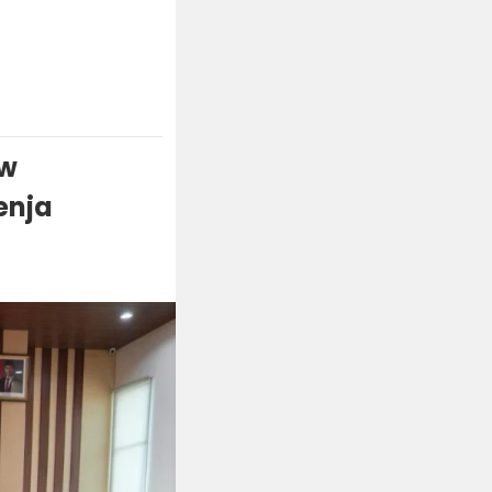
ow
enja