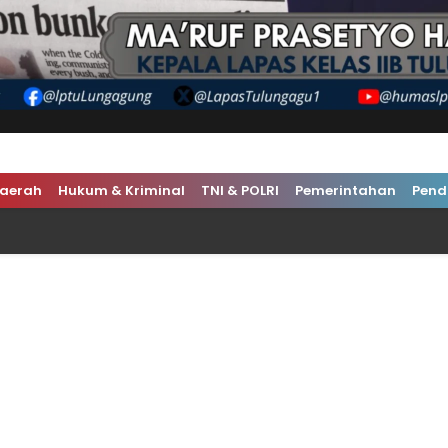
m & Profesional
aerah
Hukum & Kriminal
TNI & POLRI
Pemerintahan
Pend