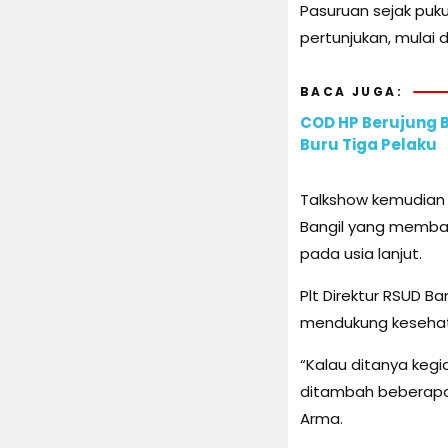
Pasuruan sejak puku
pertunjukan, mulai 
BACA JUGA:
COD HP Berujung B
Buru Tiga Pelaku
Talkshow kemudian 
Bangil yang memba
pada usia lanjut.
Plt Direktur RSUD B
mendukung kesehata
“Kalau ditanya kegi
ditambah beberapa p
Arma.