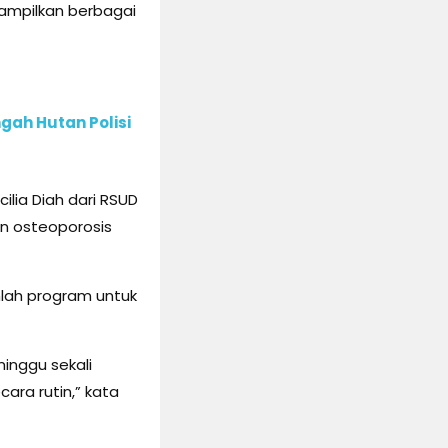
nampilkan berbagai
gah Hutan Polisi
lia Diah dari RSUD
n osteoporosis
mlah program untuk
inggu sekali
ara rutin,” kata