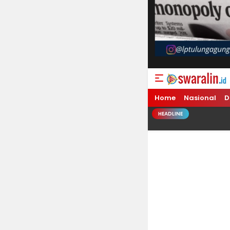
Swara Lin
Independent, Taja
Home
Nasional
D
HEADLINE