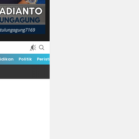
idikan
Politik
Peristiwa