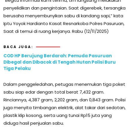
“Begitu informasi kami terima, tim langsung melakukan
penyelidikan dan pengintaian. Saat digerebek, tersangka
berusaha menyembunyikan sabu di kandang sapi,” kata
Iptu Yoyok Hardianto Kasat Resnarkoba Polres Pasuruan,
Saat di temui di ruang kerjanya. Rabu (12/11/2025)
BACA JUGA:
COD HP Berujung Berdarah: Pemuda Pasuruan
Dibegal dan Dibacok di Tengah Hutan Polisi Buru
Tiga Pelaku
Dalam penggeledahan, petugas menemukan tiga poket
sabu siap edar dengan total berat 7,432 gram.
Rinciannya, 4,387 gram, 2,202 gram, dan 0,843 gram. Polisi
juga menyita timbangan elektrik, alat takar dari sedotan,
plastik klip kosong, serta uang tunai Rp15 juta yang
diduga hasil penjualan sabu.