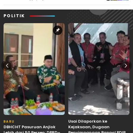
POLITIK
Usai Dilaporkan ke
BARU
DBHCHT Pasuruan Anjlok
Kejaksaan, Dugaan
Lebih dari 50 Persen: DPRD–
Penyimpangan Banpol PDIP