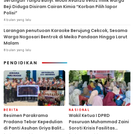
Serangan Tanpa Bunyi. Mobil Avanza Veloz milik warga
Beji Diduga Disiram Cairan Kimia “Korban Pilih lapor
Polisi”
4 bulan yang lalu
Larangan penutuoan Karaoke Berujung Cekcok, Sesama
Warga Nogosari Bentrok di Meiko Pandaan Hingga Larut
Malam
8 bulan yang lalu
PENDIDIKAN
BERITA
NASIONAL
Resimen Parakrama
Wakil Ketua I DPRD
Pradana Tebar Kepedulian
Pasuruan Muhammad Zaini
di Panti Asuhan Griya Balita
Soroti Krisis Fasilitas