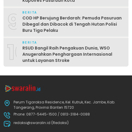
Kapolres Pasuruan Kota
9
BERITA
COD HP Berujung Berdarah: Pemuda Pasuruan
Dibegal dan Dibacok di Tengah Hutan Polisi
Buru Tiga Pelaku
10
BERITA
RSUD Bangil Raih Pengakuan Dunia, WSO
Anugerahkan Penghargaan Internasional
untuk Layanan Stroke
Perum Tigaraksa Residence, Kel. Kutruk, Kec. Jambe, Kab.
Tangerang, Provinsi Banten 15720
Phone: 0877-5445-1500 / 0813-3184-0088
redaksi@swaralin.id (Redaksi)