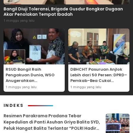
Bangil Diuji Toleransi, Brigade Gusdur Bongkar Dugaan
Akar Penolakan Tempat Ibadah
1 minggu yang lalu
RSUD Bangil Raih
DBHCHT Pasuruan Anjlok
Pengakuan Dunia, WSO
Lebih dari 50 Persen: DPRD–
Anugerahkan
Pemkab–Bea Cukai
Penghargaan
Perkuat Perang Melawan
1 minggu yang lalu
1 minggu yang lalu
Internasional untuk
Peredaran Rokok Ilegal
Layanan Stroke
INDEKS
Resimen Parakrama Pradana Tebar
Kepedulian di Panti Asuhan Griya Balita SYD,
Peluk Hangat Balita Terlantar “POLRI Hadir