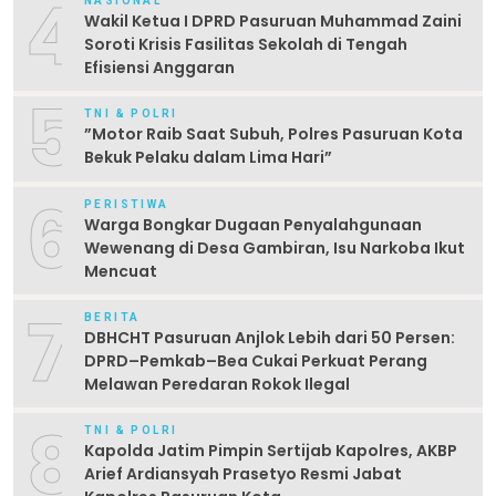
4
NASIONAL
Wakil Ketua I DPRD Pasuruan Muhammad Zaini
Soroti Krisis Fasilitas Sekolah di Tengah
Efisiensi Anggaran
5
TNI & POLRI
‎”Motor Raib Saat Subuh, Polres Pasuruan Kota
Bekuk Pelaku dalam Lima Hari” ‎
6
PERISTIWA
Warga Bongkar Dugaan Penyalahgunaan
Wewenang di Desa Gambiran, Isu Narkoba Ikut
Mencuat
7
BERITA
DBHCHT Pasuruan Anjlok Lebih dari 50 Persen:
DPRD–Pemkab–Bea Cukai Perkuat Perang
Melawan Peredaran Rokok Ilegal
8
TNI & POLRI
Kapolda Jatim Pimpin Sertijab Kapolres, AKBP
Arief Ardiansyah Prasetyo Resmi Jabat