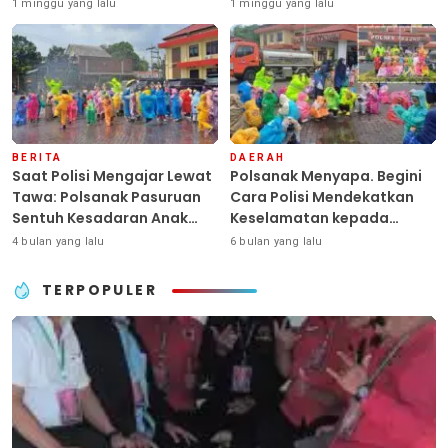
SYD, Peluk Hangat Balita
Sekolah di Tengah Efisiensi
1 minggu yang lalu
1 minggu yang lalu
Terlantar “POLRI Hadir
Anggaran
Dengan Hati”
BERITA
DAERAH
Saat Polisi Mengajar Lewat
Polsanak Menyapa. Begini
Tawa: Polsanak Pasuruan
Cara Polisi Mendekatkan
Sentuh Kesadaran Anak
Keselamatan kepada
Sejak Dini
Generasi Sejak Usia Dini
4 bulan yang lalu
6 bulan yang lalu
TERPOPULER