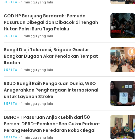
Dengan Hati”
1 minggu yang lalu
BERITA
COD HP Berujung Berdarah: Pemuda
Pasuruan Dibegal dan Dibacok di Tengah
Hutan Polisi Buru Tiga Pelaku
1 minggu yang lalu
BERITA
Bangil Diuji Toleransi, Brigade Gusdur
Bongkar Dugaan Akar Penolakan Tempat
Ibadah
1 minggu yang lalu
BERITA
RSUD Bangil Raih Pengakuan Dunia, WSO
Anugerahkan Penghargaan Internasional
untuk Layanan Stroke
1 minggu yang lalu
BERITA
DBHCHT Pasuruan Anjlok Lebih dari 50
Persen: DPRD–Pemkab–Bea Cukai Perkuat
Perang Melawan Peredaran Rokok Ilegal
1 minggu yang lalu
BERITA