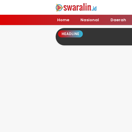
Swara Lin
Independent, Tajam & Profesional
Home
Nasional
Daerah
HEADLINE