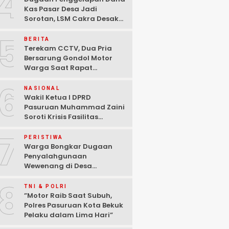
4
Kas Pasar Desa Jadi
Sorotan, LSM Cakra Desak
Polisi Bertindak Profesional
5
BERITA
Terekam CCTV, Dua Pria
Bersarung Gondol Motor
Warga Saat Rapat
Agustusan di Pasuruan
6
NASIONAL
Wakil Ketua I DPRD
Pasuruan Muhammad Zaini
Soroti Krisis Fasilitas
Sekolah di Tengah Efisiensi
7
Anggaran
PERISTIWA
Warga Bongkar Dugaan
Penyalahgunaan
Wewenang di Desa
Gambiran, Isu Narkoba Ikut
8
Mencuat
TNI & POLRI
‎”Motor Raib Saat Subuh,
Polres Pasuruan Kota Bekuk
Pelaku dalam Lima Hari” ‎