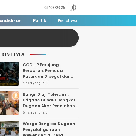
05/08/2026
endidikan
Politik
Peristiwa
ERISTIWA
COD HP Berujung
Berdarah: Pemuda
Pasuruan Dibegal dan
Dibacok di Tengah Hutan
4 hari yang lalu
Polisi Buru Tiga Pelaku
Bangil Diuji Toleransi,
Brigade Gusdur Bongkar
Dugaan Akar Penolakan
Tempat Ibadah
5 hari yang lalu
Warga Bongkar Dugaan
Penyalahgunaan
Wewenang di Desa