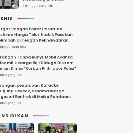
Gambiran, Isu Narkoba
1 minggu yang lalu
Ikut Mencuat
ISNIS
tgas Pangan Polres Pasuruan
stikan Harga Telur Stabil, Pasokan
limpah di Tengah Kekhawatiran
uktuasi
minggu yang lalu
rangan Tanpa Bunyi. Mobil Avanza
loz milik warga Beji Diduga Disiram
iran Kimia “Korban Pilih lapor Polisi”
ulan yang lalu
rangan penutuoan Karaoke
rujung Cekcok, Sesama Warga
gosari Bentrok di Meiko Pandaan
ngga Larut Malam
ulan yang lalu
ENDIDIKAN