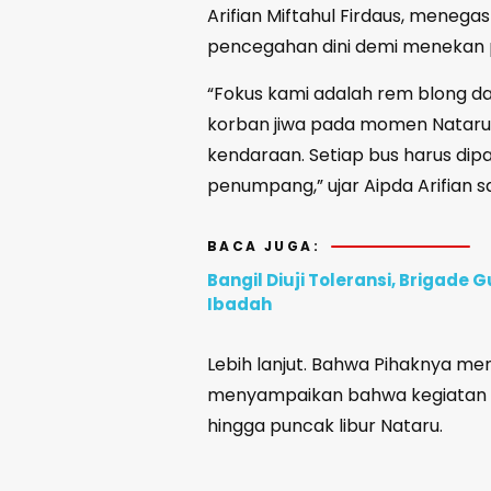
Arifian Miftahul Firdaus, men
pencegahan dini demi menekan 
“Fokus kami adalah rem blong dan
korban jiwa pada momen Nataru
kendaraan. Setiap bus harus di
penumpang,” ujar Aipda Arifian s
BACA JUGA:
Bangil Diuji Toleransi, Brigad
Ibadah
Lebih lanjut. Bahwa Pihaknya m
menyampaikan bahwa kegiatan se
hingga puncak libur Nataru.