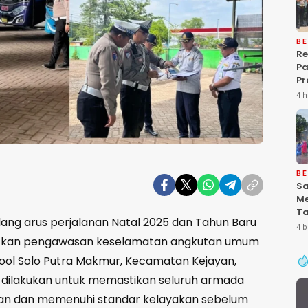
BE
Re
P
Pr
Ke
4 h
Pa
Gr
Pe
Ba
“P
De
BE
Sa
Me
Ta
ang arus perjalanan Natal 2025 dan Tahun Baru
Pa
4 b
Ke
katkan pengawasan keselamatan angkutan umum
Se
Pool Solo Putra Makmur, Kecamatan Kejayan,
n dilakukan untuk memastikan seluruh armada
man dan memenuhi standar kelayakan sebelum