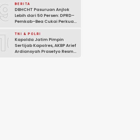
9
BERITA
DBHCHT Pasuruan Anjlok
Lebih dari 50 Persen: DPRD–
Pemkab–Bea Cukai Perkuat
Perang Melawan Peredaran
10
Rokok Ilegal
TNI & POLRI
Kapolda Jatim Pimpin
Sertijab Kapolres, AKBP Arief
Ardiansyah Prasetyo Resmi
Jabat Kapolres Pasuruan
Kota