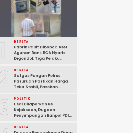
1
BERITA
Pabrik Pailit Dibobol: Aset
Agunan Bank BCA Nyaris
Digondol, Tiga Pelaku
Ditangkap Polisi di
2
Pasuruan
BERITA
Satgas Pangan Polres
Pasuruan Pastikan Harga
Telur Stabil, Pasokan
Melimpah di Tengah
3
Kekhawatiran Fluktuasi
POLITIK
Usai Dilaporkan ke
Kejaksaan, Dugaan
Penyimpangan Banpol PDIP
Pasuruan Dinyatakan
Tuntas “6 Eks Ketua PAC
BERITA
Cabut Laporan”
Dugaan Penggelapan Dana