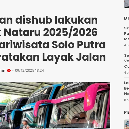
dan dishub lakukan
B
Nataru 2025/2026
Sa
Pa
Me
riwisata Solo Putra
Fl
4 
atakan Layak Jalan
Se
Ve
Ca
min
09/12/2025 13:24
4 b
La
Be
No
Hi
8 b
P