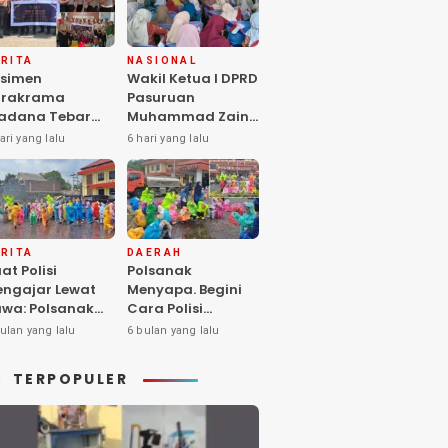
RITA
NASIONAL
simen
Wakil Ketua I DPRD
arakrama
Pasuruan
adana Tebar
Muhammad Zaini
pedulian di
Soroti Krisis
ari yang lalu
6 hari yang lalu
nti Asuhan
Fasilitas Sekolah
iya Balita SYD,
di Tengah Efisiensi
luk Hangat
Anggaran
lita Terlantar
OLRI Hadir
ngan Hati”
RITA
DAERAH
at Polisi
Polsanak
ngajar Lewat
Menyapa. Begini
wa: Polsanak
Cara Polisi
suruan Sentuh
Mendekatkan
ulan yang lalu
6 bulan yang lalu
sadaran Anak
Keselamatan
jak Dini
kepada Generasi
TERPOPULER
Sejak Usia Dini