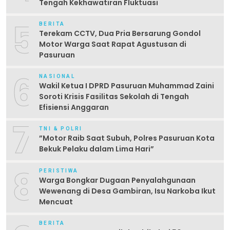
Tengah Kekhawatiran Fluktuasi
5
BERITA
Terekam CCTV, Dua Pria Bersarung Gondol
Motor Warga Saat Rapat Agustusan di
Pasuruan
6
NASIONAL
Wakil Ketua I DPRD Pasuruan Muhammad Zaini
Soroti Krisis Fasilitas Sekolah di Tengah
Efisiensi Anggaran
7
TNI & POLRI
‎”Motor Raib Saat Subuh, Polres Pasuruan Kota
Bekuk Pelaku dalam Lima Hari” ‎
8
PERISTIWA
Warga Bongkar Dugaan Penyalahgunaan
Wewenang di Desa Gambiran, Isu Narkoba Ikut
Mencuat
BERITA