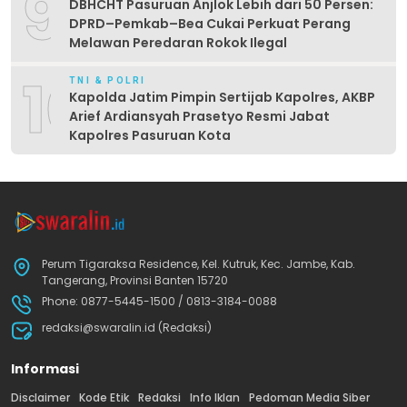
9
DBHCHT Pasuruan Anjlok Lebih dari 50 Persen:
DPRD–Pemkab–Bea Cukai Perkuat Perang
Melawan Peredaran Rokok Ilegal
10
TNI & POLRI
Kapolda Jatim Pimpin Sertijab Kapolres, AKBP
Arief Ardiansyah Prasetyo Resmi Jabat
Kapolres Pasuruan Kota
Perum Tigaraksa Residence, Kel. Kutruk, Kec. Jambe, Kab.
Tangerang, Provinsi Banten 15720
Phone: 0877-5445-1500 / 0813-3184-0088
redaksi@swaralin.id (Redaksi)
Informasi
Disclaimer
Kode Etik
Redaksi
Info Iklan
Pedoman Media Siber