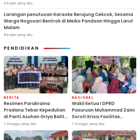
4 bulan yang lalu
Larangan penutuoan Karaoke Berujung Cekcok, Sesama
Warga Nogosari Bentrok di Meiko Pandaan Hingga Larut
Malam
8 bulan yang lalu
PENDIDIKAN
BERITA
NASIONAL
Resimen Parakrama
Wakil Ketua I DPRD
Pradana Tebar Kepedulian
Pasuruan Muhammad Zaini
di Panti Asuhan Griya Balita
Soroti Krisis Fasilitas
SYD, Peluk Hangat Balita
Sekolah di Tengah Efisiensi
1 minggu yang lalu
1 minggu yang lalu
Terlantar “POLRI Hadir
Anggaran
Dengan Hati”