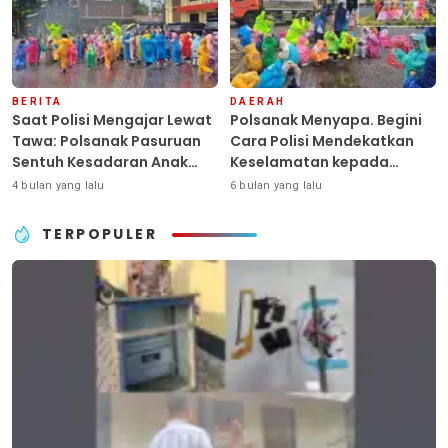
BERITA
DAERAH
Saat Polisi Mengajar Lewat
Polsanak Menyapa. Begini
Tawa: Polsanak Pasuruan
Cara Polisi Mendekatkan
Sentuh Kesadaran Anak
Keselamatan kepada
Sejak Dini
Generasi Sejak Usia Dini
4 bulan yang lalu
6 bulan yang lalu
TERPOPULER