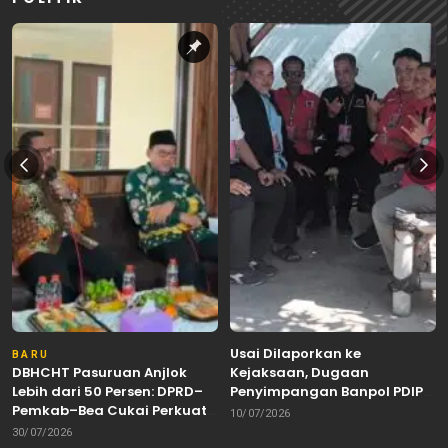
Usai Dilaporkan ke
BARU
DBHCHT Pasuruan Anjlok
Kejaksaan, Dugaan
Lebih dari 50 Persen: DPRD–
Penyimpangan Banpol PDIP
Pemkab–Bea Cukai Perkuat
Pasuruan Dinyatakan
10/07/2026
Perang Melawan Peredaran
Tuntas “6 Eks Ketua PAC
30/07/2026