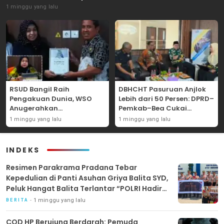
1 minggu yang lalu
RSUD Bangil Raih
DBHCHT Pasuruan Anjlok
Pengakuan Dunia, WSO
Lebih dari 50 Persen: DPRD–
Anugerahkan
Pemkab–Bea Cukai
Penghargaan
Perkuat Perang Melawan
1 minggu yang lalu
1 minggu yang lalu
Internasional untuk
Peredaran Rokok Ilegal
Layanan Stroke
INDEKS
Resimen Parakrama Pradana Tebar
Kepedulian di Panti Asuhan Griya Balita SYD,
Peluk Hangat Balita Terlantar “POLRI Hadir
Dengan Hati”
1 minggu yang lalu
BERITA
COD HP Berujung Berdarah: Pemuda