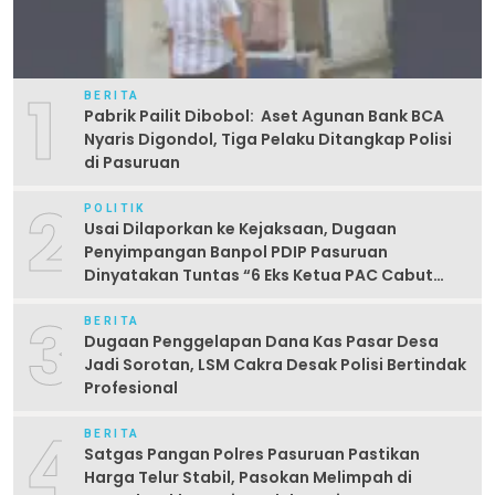
1
BERITA
Pabrik Pailit Dibobol: Aset Agunan Bank BCA
Nyaris Digondol, Tiga Pelaku Ditangkap Polisi
di Pasuruan
2
POLITIK
Usai Dilaporkan ke Kejaksaan, Dugaan
Penyimpangan Banpol PDIP Pasuruan
Dinyatakan Tuntas “6 Eks Ketua PAC Cabut
Laporan”
3
BERITA
Dugaan Penggelapan Dana Kas Pasar Desa
Jadi Sorotan, LSM Cakra Desak Polisi Bertindak
Profesional
4
BERITA
Satgas Pangan Polres Pasuruan Pastikan
Harga Telur Stabil, Pasokan Melimpah di