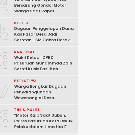
4
Bersarung Gondol Motor
Warga Saat Rapat
Agustusan di Pasuruan
5
BERITA
Dugaan Penggelapan Dana
Kas Pasar Desa Jadi
Sorotan, LSM Cakra Desak
Polisi Bertindak Profesional
6
NASIONAL
Wakil Ketua I DPRD
Pasuruan Muhammad Zaini
Soroti Krisis Fasilitas
Sekolah di Tengah Efisiensi
7
Anggaran
PERISTIWA
Warga Bongkar Dugaan
Penyalahgunaan
Wewenang di Desa
Gambiran, Isu Narkoba Ikut
8
Mencuat
TNI & POLRI
‎”Motor Raib Saat Subuh,
Polres Pasuruan Kota Bekuk
Pelaku dalam Lima Hari” ‎