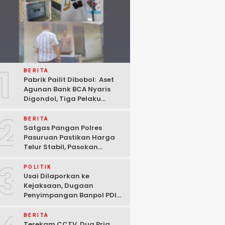
1
BERITA
Pabrik Pailit Dibobol: Aset
Agunan Bank BCA Nyaris
Digondol, Tiga Pelaku
Ditangkap Polisi di
2
Pasuruan
BERITA
Satgas Pangan Polres
Pasuruan Pastikan Harga
Telur Stabil, Pasokan
Melimpah di Tengah
3
Kekhawatiran Fluktuasi
POLITIK
Usai Dilaporkan ke
Kejaksaan, Dugaan
Penyimpangan Banpol PDIP
Pasuruan Dinyatakan
Tuntas “6 Eks Ketua PAC
BERITA
Cabut Laporan”
Terekam CCTV, Dua Pria