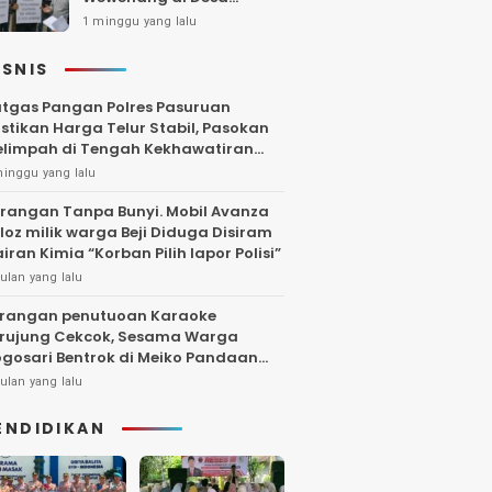
Gambiran, Isu Narkoba
1 minggu yang lalu
Ikut Mencuat
ISNIS
tgas Pangan Polres Pasuruan
stikan Harga Telur Stabil, Pasokan
limpah di Tengah Kekhawatiran
uktuasi
minggu yang lalu
rangan Tanpa Bunyi. Mobil Avanza
loz milik warga Beji Diduga Disiram
iran Kimia “Korban Pilih lapor Polisi”
ulan yang lalu
rangan penutuoan Karaoke
rujung Cekcok, Sesama Warga
gosari Bentrok di Meiko Pandaan
ngga Larut Malam
ulan yang lalu
ENDIDIKAN