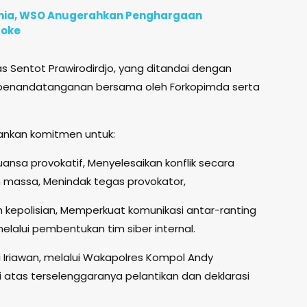
unia, WSO Anugerahkan Penghargaan
roke
as Sentot Prawirodirdjo, yang ditandai dengan
 penandatanganan bersama oleh Forkopimda serta
kankan komitmen untuk:
nsa provokatif, Menyelesaikan konflik secara
massa, Menindak tegas provokator,
kepolisian, Memperkuat komunikasi antar-ranting
lalui pembentukan tim siber internal.
i Iriawan, melalui Wakapolres Kompol Andy
atas terselenggaranya pelantikan dan deklarasi