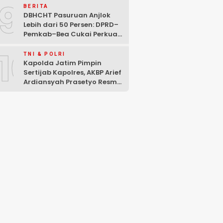
9
BERITA
DBHCHT Pasuruan Anjlok
Lebih dari 50 Persen: DPRD–
Pemkab–Bea Cukai Perkuat
Perang Melawan Peredaran
10
Rokok Ilegal
TNI & POLRI
Kapolda Jatim Pimpin
Sertijab Kapolres, AKBP Arief
Ardiansyah Prasetyo Resmi
Jabat Kapolres Pasuruan
Kota