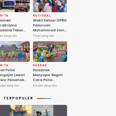
RITA
NASIONAL
simen
Wakil Ketua I DPRD
arakrama
Pasuruan
adana Tebar
Muhammad Zaini
pedulian di
Soroti Krisis
ari yang lalu
7 hari yang lalu
nti Asuhan
Fasilitas Sekolah
iya Balita SYD,
di Tengah Efisiensi
luk Hangat
Anggaran
lita Terlantar
OLRI Hadir
ngan Hati”
RITA
DAERAH
at Polisi
Polsanak
ngajar Lewat
Menyapa. Begini
wa: Polsanak
Cara Polisi
suruan Sentuh
Mendekatkan
ulan yang lalu
6 bulan yang lalu
sadaran Anak
Keselamatan
jak Dini
kepada Generasi
TERPOPULER
Sejak Usia Dini