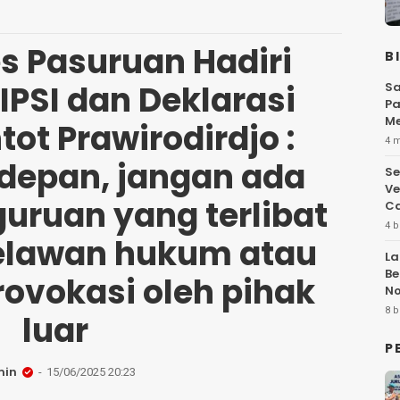
s Pasuruan Hadiri
B
IPSI dan Deklarasi
Sa
Pa
Me
ot Prawirodirdjo :
Fl
4 
depan, jangan ada
Se
Ve
uruan yang terlibat
Ca
4 b
elawan hukum atau
La
Be
ovokasi oleh pihak
No
Hi
8 b
luar
P
min
15/06/2025 20:23