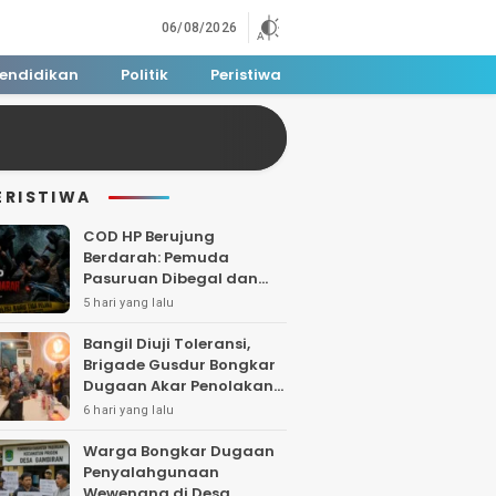
06/08/2026
endidikan
Politik
Peristiwa
ERISTIWA
COD HP Berujung
Berdarah: Pemuda
Pasuruan Dibegal dan
Dibacok di Tengah Hutan
5 hari yang lalu
Polisi Buru Tiga Pelaku
Bangil Diuji Toleransi,
Brigade Gusdur Bongkar
Dugaan Akar Penolakan
Tempat Ibadah
6 hari yang lalu
Warga Bongkar Dugaan
Penyalahgunaan
Wewenang di Desa