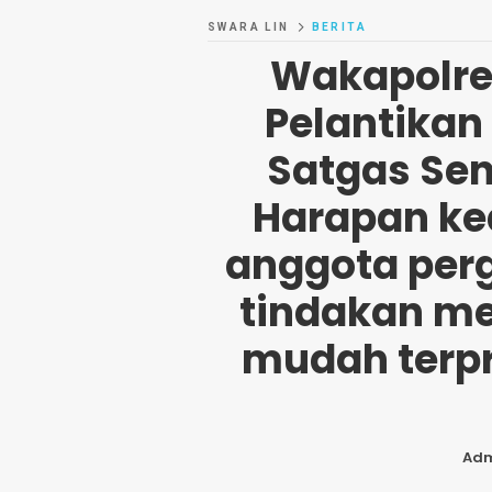
SWARA LIN
BERITA
Wakapolre
Pelantikan 
Satgas Sent
Harapan ke
anggota perg
tindakan m
mudah terpr
Ad